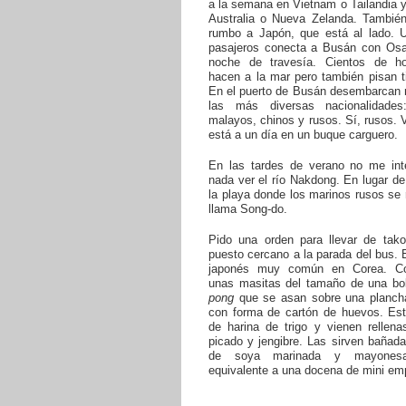
a la semana en Vietnam o Tailandia 
Australia o Nueva Zelanda. También
rumbo a Japón, que está al lado. U
pasajeros conecta a Busán con Os
noche de travesía. Cientos de h
hacen a la mar pero también pisan ti
En el puerto de Busán desembarcan 
las más diversas nacionalidades: 
malayos, chinos y rusos. Sí, rusos. 
está a un día en un buque carguero.
En las tardes de verano no me int
nada ver el río Nakdong. En lugar d
la playa donde los marinos rusos se
llama Song-do.
Pido una orden para llevar de tako
puesto cercano a la parada del bus. 
japonés muy común en Corea. Co
unas masitas del tamaño de una b
pong
que se asan sobre una planch
con forma de cartón de huevos. Es
de harina de trigo y vienen rellena
picado y jengibre. Las sirven bañad
de soya marinada y mayones
equivalente a una docena de mini e