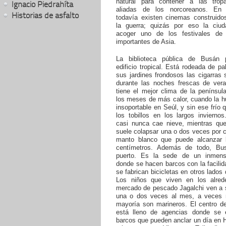
natural para contener a las trop
Ignacio Piedrahíta
aliadas de los norcoreanos. En 
Historias de asfalto
todavía existen cinemas construido
la guerra; quizás por eso la ciud
acoger uno de los festivales de
importantes de Asia.
La biblioteca pública de Busán 
edificio tropical. Está rodeada de p
sus jardines frondosos las cigarras
durante las noches frescas de ver
tiene el mejor clima de la penínsul
los meses de más calor, cuando la 
insoportable en Seúl, y sin ese frío
los tobillos en los largos invierno
casi nunca cae nieve, mientras que 
suele colapsar una o dos veces por 
manto blanco que puede alcanzar 
centímetros. Además de todo, Bu
puerto. Es la sede de un inmenso
donde se hacen barcos con la facili
se fabrican bicicletas en otros lados
Los niños que viven en los alred
mercado de pescado Jagalchi ven a 
una o dos veces al mes, a veces
mayoría son marineros. El centro de
está lleno de agencias donde se 
barcos que pueden anclar un día en 