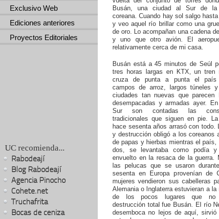
vuelta del conjunto de torres don
Exclusivo Web
Busán, una ciudad al Sur de la 
coreana. Cuando hay sol salgo hasta
Ediciones anteriores
y veo aquel río brillar como una gr
de oro. Lo acompañan una cadena d
Proyectos Editoriales
y uno que otro avión. El aeropu
relativamente cerca de mi casa.
Busán está a 45 minutos de Seúl po
tres horas largas en KTX, un tren 
cruza de punta a punta el país 
campos de arroz, largos túneles 
ciudades tan nuevas que parecen 
desempacadas y armadas ayer. En
Sur son contadas las constr
tradicionales que siguen en pie. La
hace sesenta años arrasó con todo. 
y destrucción obligó a los coreanos 
de papas y hierbas mientras el país, 
UC recomienda...
dos, se levantaba como podía y
Rabodeají
envuelto en la resaca de la guerra.
las pelucas que se usaron durant
Blog Rabodeají
sesenta en Europa provenían de 
Agencia Pinocho
mujeres vendieron sus cabelleras p
Alemania o Inglaterra estuvieran a l
Cohete.net
de los pocos lugares que no 
Truchafrita
destrucción total fue Busán. El río 
Bocas de ceniza
desemboca no lejos de aquí, sirvió 