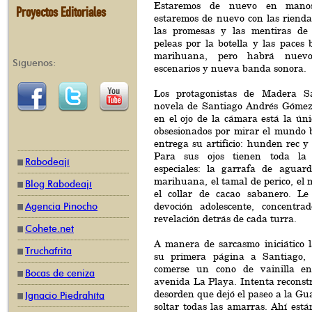
Estaremos de nuevo en manos
Proyectos Editoriales
estaremos de nuevo con las rienda
las promesas y las mentiras de 
peleas por la botella y las paces
marihuana, pero habrá nuevo
Síguenos:
escenarios y nueva banda sonora.
Los protagonistas de Madera Sa
novela de Santiago Andrés Gómez
en el ojo de la cámara está la úni
obsesionados por mirar el mundo b
entrega su artificio: hunden rec y 
Para sus ojos tienen toda la
Rabodeají
especiales: la garrafa de aguard
marihuana, el tamal de perico, el
Blog Rabodeají
el collar de cacao sabanero. Le
devoción adolescente, concentra
Agencia Pinocho
revelación detrás de cada turra.
Cohete.net
A manera de sarcasmo iniciático l
Truchafrita
su primera página a Santiago, e
comerse un cono de vainilla e
Bocas de ceniza
avenida La Playa. Intenta reconstr
desorden que dejó el paseo a la Gua
Ignacio Piedrahíta
soltar todas las amarras. Ahí está