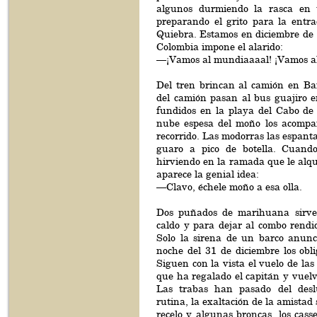
algunos durmiendo la rasca en 
preparando el grito para la entr
Quiebra. Estamos en diciembre de 
Colombia impone el alarido:
—¡Vamos al mundiaaaal! ¡Vamos a
Del tren brincan al camión en Bar
del camión pasan al bus guajiro 
fundidos en la playa del Cabo de
nube espesa del moño los acompa
recorrido. Las modorras las espant
guaro a pico de botella. Cuando
hirviendo en la ramada que le alq
aparece la genial idea:
—Clavo, échele moño a esa olla.
Dos puñados de marihuana sirve
caldo y para dejar al combo rendi
Solo la sirena de un barco anunc
noche del 31 de diciembre los oblig
Siguen con la vista el vuelo de las
que ha regalado el capitán y vuelve
Las trabas han pasado del des
rutina, la exaltación de la amistad
recelo y algunas broncas, los cass