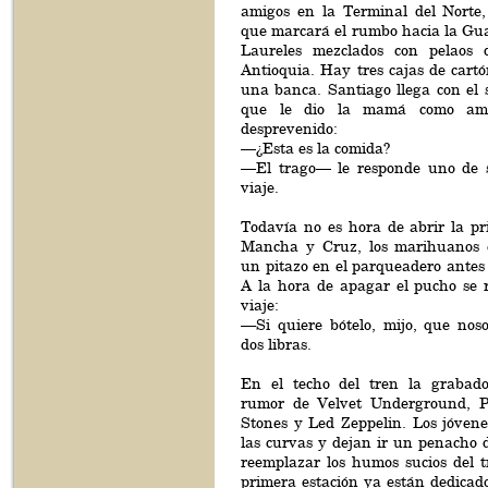
amigos en la Terminal del Norte,
que marcará el rumbo hacia la Gua
Laureles mezclados con pelaos 
Antioquia. Hay tres cajas de cartó
una banca. Santiago llega con el 
que le dio la mamá como amu
desprevenido:
—¿Esta es la comida?
—El trago— le responde uno de 
viaje.
Todavía no es hora de abrir la pr
Mancha y Cruz, los marihuanos c
un pitazo en el parqueadero antes d
A la hora de apagar el pucho se r
viaje:
—Si quiere bótelo, mijo, que noso
dos libras.
En el techo del tren la grabado
rumor de Velvet Underground, Pi
Stones y Led Zeppelin. Los jóven
las curvas y dejan ir un penacho
reemplazar los humos sucios del t
primera estación ya están dedicad