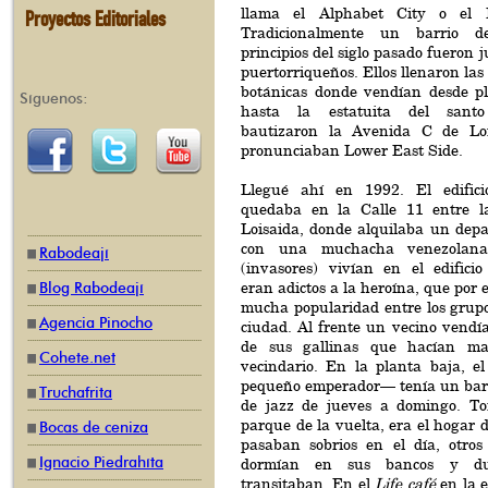
llama el Alphabet City o el 
Proyectos Editoriales
Tradicionalmente un barrio d
principios del siglo pasado fueron j
puertorriqueños. Ellos llenaron las
botánicas donde vendían desde p
Síguenos:
hasta la estatuita del santo 
bautizaron la Avenida C de Loi
pronunciaban Lower East Side.
Llegué ahí en 1992. El edific
quedaba en la Calle 11 entre 
Loisaida, donde alquilaba un dep
con una muchacha venezola
Rabodeají
(invasores) vivían en el edifici
eran adictos a la heroína, que por 
Blog Rabodeají
mucha popularidad entre los grupo
Agencia Pinocho
ciudad. Al frente un vecino vendía
de sus gallinas que hacían ma
Cohete.net
vecindario. En la planta baja, 
pequeño emperador— tenía un bar
Truchafrita
de jazz de jueves a domingo. To
parque de la vuelta, era el hogar
Bocas de ceniza
pasaban sobrios en el día, otros
Ignacio Piedrahíta
dormían en sus bancos y du
transitaban. En el
Life café
en la e