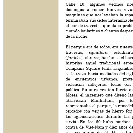
Calle 10, algunos vecinos no
domingos a comer huevos revue
máquinas que nos lavaban la ropa 
terminaban sus ciclos interminable
el bar de travestis, que daba prolíf
cuando bailarines y clientes desper
de la noche.
El parque era de todos, era nuestr
travestis,
squatters
, estudiant
(
junkies
), obreros, hacíamos el bar
historias aquel tradicional esp
Tompkins Square tenía raigambre
se lo traza hacia mediados del sig
de encuentros urbanos, protest
violencias callejeras, todas co
político. Su aura era tan fuerte 
Moses, el ingeniero que diseñó la
atraviesan Manhattan, por 
representaba el parque, lo remode
cercados con verjas de hierro for
las aglomeraciones durante las 
sirvió. En los 60 hubo muchas 
contra de Viet-Nam y diez años d
se apoderaron de él. Hacia fina