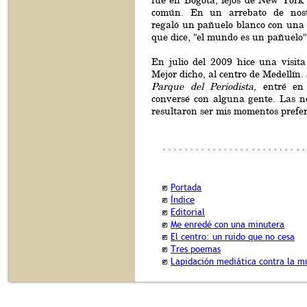
fue en Bogotá, lejos de New York 
común. En un arrebato de nost
regaló un pañuelo blanco con una i
que dice, "el mundo es un pañuelo"
En julio del 2009 hice una visita
Mejor dicho, al centro de Medellín. 
Parque del Periodista
, entré e
conversé con alguna gente. Las n
resultaron ser mis momentos prefer
Portada
Índice
Editorial
Me enredé con una minutera
El centro: un ruido que no cesa
Tres poemas
Lapidación mediática contra la m