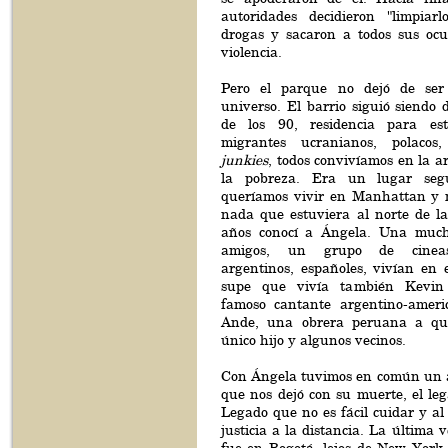
autoridades decidieron "limpia
drogas y sacaron a todos sus oc
violencia.
Pero el parque no dejó de ser
universo. El barrio siguió siendo
de los 90, residencia para estu
migrantes ucranianos, polacos, 
junkies
, todos convivíamos en la 
la pobreza. Era un lugar seg
queríamos vivir en Manhattan y 
nada que estuviera al norte de la
años conocí a Ángela. Una much
amigos, un grupo de cineast
argentinos, españoles, vivían en e
supe que vivía también Kevin
famoso cantante argentino-ameri
Ande, una obrera peruana a qu
único hijo y algunos vecinos.
Con Ángela tuvimos en común un 
que nos dejó con su muerte, el le
Legado que no es fácil cuidar y al
justicia a la distancia. La última 