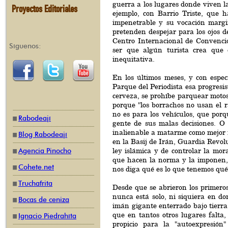
guerra a los lugares donde viven l
Proyectos Editoriales
ejemplo, con Barrio Triste, que h
impenetrable y su vocación margin
pretenden despejar para los ojos d
Centro Internacional de Convencio
Síguenos:
ser que algún turista crea que
inequitativa.
En los últimos meses, y con especi
Parque del Periodista esa progresi
cerveza, se prohíbe parquear motos
porque "los borrachos no usan el r
no es para los vehículos, que por
Rabodeají
gente de sus malas decisiones. O
inalienable a matarme como mejor
Blog Rabodeají
en la Basij de Irán, Guardia Revol
ley islámica y de controlar la mora
Agencia Pinocho
que hacen la norma y la imponen,
Cohete.net
nos diga qué es lo que tenemos qué
Truchafrita
Desde que se abrieron los primeros
nunca está solo, ni siquiera en do
Bocas de ceniza
imán gigante enterrado bajo tierra,
que en tantos otros lugares falta,
Ignacio Piedrahíta
propicio para la "autoexpresió