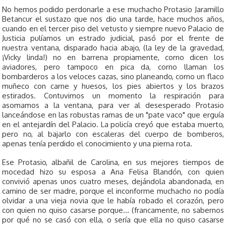
No hemos podido perdonarle a ese muchacho Protasio Jaramillo
Betancur el sustazo que nos dio una tarde, hace muchos años,
cuando en el tercer piso del vetusto y siempre nuevo Palacio de
Justicia pulíamos un estrado judicial, pasó por el frente de
nuestra ventana, disparado hacia abajo, (la ley de la gravedad,
¡Vicky linda!) no en barrena propiamente, corno dicen los
aviadores, pero tampoco en pica­ da, corno llaman los
bombarderos a los veloces cazas, sino planeando, corno un flaco
muñeco con carne y huesos, los pies abiertos y los brazos
estirados. Contuvimos un momento la respiración para
asomamos a la ventana, para ver al desesperado Protasio
lanceándose en las robustas ramas de un "pate vaco" que erguía
en el antejardín del Palacio. La policía creyó que estaba muerto,
pero no, al bajarlo con escaleras del cuerpo de bomberos,
apenas tenía perdido el conocimiento y una pierna rota.
Ese Protasio, albañil de Carolina, en sus mejores tiempos de
mocedad hizo su esposa a Ana Felisa Blandón, con quien
convivió apenas unos cuatro meses, dejándola abandonada, en
camino de ser madre, porque el inconforme muchacho no podía
olvidar a una vieja novia que le había robado el corazón, pero
con quien no quiso casarse porque... (francamente, no sabernos
por qué no se casó con ella, o sería que ella no quiso casarse