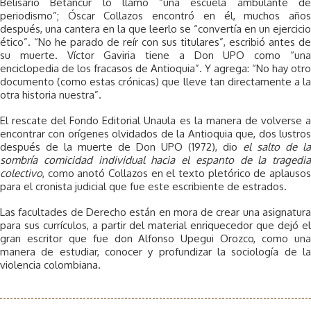
Belisario Betancur lo llamó “una escuela ambulante de
periodismo”; Óscar Collazos encontró en él, muchos años
después, una cantera en la que leerlo se “convertía en un ejercicio
ético”. “No he parado de reír con sus titulares”, escribió antes de
su muerte. Víctor Gaviria tiene a Don UPO como “una
enciclopedia de los fracasos de Antioquia”. Y agrega: “No hay otro
documento (como estas crónicas) que lleve tan directamente a la
otra historia nuestra”.
El rescate del Fondo Editorial Unaula es la manera de volverse a
encontrar con orígenes olvidados de la Antioquia que, dos lustros
después de la muerte de Don UPO (1972), dio
el salto de la
sombría comicidad individual hacia el espanto de la tragedia
colectivo
, como anotó Collazos en el texto pletórico de aplausos
para el cronista judicial que fue este escribiente de estrados.
Las facultades de Derecho están en mora de crear una asignatura
para sus currículos, a partir del material enriquecedor que dejó el
gran escritor que fue don Alfonso Upegui Orozco, como una
manera de estudiar, conocer y profundizar la sociología de la
violencia colombiana.