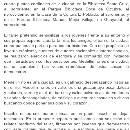
cuatro puntos cardinales de la ciudad: en la Biblioteca Santa Cruz,
al nororiente; en el Parque Biblioteca Doce de Octubre, al
noroccidente; en la Casa de la Cultura El Poblado, al suroriente; y
en el Parque Biblioteca Manuel Mejía Vallejo, en Guayabal, al
suroccidente.
El taller pretendió sensibilizar a los jóvenes frente a su entorno y
sus propias experiencias: la familia, los amigos, el barrio, la ciudad,
como puntos de partida para contar historias. Con ese propósito se
leyeron crónicas y cuentos de autores nacionales e internacionales,
se realizaron ejercicios de escritura y se compartió con invitados
que interactuaron con los participantes. Medellín no es una ciudad,
es un camaleón. Las voces cromáticas de estos chicos lo
demuestran.
Medellín no es una ciudad, es un gallinazo despedazando historias
en el río. Medellín no es un valle, es una guacamaya escandalosa
y colorida, verde y azul, de barrios y calles polvorosas, de ventanas
y tiendas descongeladas, de edificios y aventuras casuales y chicos
buscando dónde poner sus ojos y su corazón.
Escribir no es solo poner letricas en un papel, escribir es dejar
testimonio. En la presente separata publicamos una selección de
relatos producto del taller, firmados por jóvenes que demuestran
con este trabajo que la lectura y la escritura son parte de su