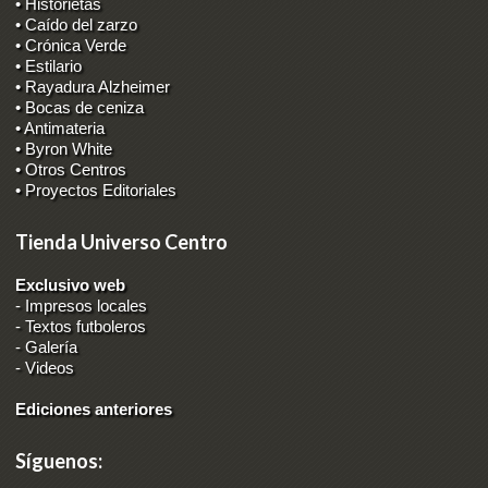
• Historietas
• Caído del zarzo
• Crónica Verde
• Estilario
• Rayadura Alzheimer
• Bocas de ceniza
• Antimateria
• Byron White
• Otros Centros
• Proyectos Editoriales
Tienda Universo Centro
Exclusivo web
-
Impresos locales
-
Textos futboleros
-
Galería
-
Videos
Ediciones anteriores
Síguenos: