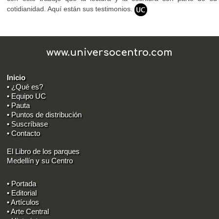
cotidianidad. Aquí están sus testimonios.
www.universocentro.com
Inicio
• ¿Qué es?
• Equipo UC
• Pauta
• Puntos de distribución
• Suscríbase
• Contacto
El Libro de los parques
Medellín y su Centro
• Portada
• Editorial
• Artículos
• Arte Central