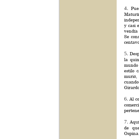
4.
Pue
Maturí
indepen
y casi
vendía 
Se cons
centavo
5.
Desp
la qui
mundo 
estilo
murió,
cuando
Girardo
6.
Al c
comerc
pertene
7.
Aquí
de que
Ospina