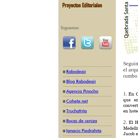
Proyectos Editoriales
Síguenos:
Seguim
el arq
Rabodeají
rumbo 
Blog Rabodeají
Agencia Pinocho
1.
En C
que e
Cohete.net
convert
en hote
Truchafrita
Bocas de ceniza
2.
El H
Medell
Ignacio Piedrahíta
Jacob e