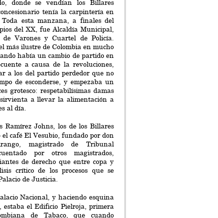
o, donde se vendían los Billares
ncesionario tenía la carpintería en
a. Toda esta manzana, a finales del
ipios del XX, fue Alcaldía Municipal,
 de Varones y Cuartel de Policía.
cel más ilustre de Colombia en mucho
uando había un cambio de partido en
ecuente a causa de la revoluciones,
r a los del partido perdedor que no
empo de esconderse, y empezaba un
ces grotesco: respetabilísimas damas
sirvienta a llevar la alimentación a
s al día.
s Ramírez Johns, los de los Billares
el café El Vesubio, fundado por don
rango, magistrado de Tribunal
cuentado por otros magistrados,
iantes de derecho que entre copa y
isis crítico de los procesos que se
alacio de Justicia.
alacio Nacional, y haciendo esquina
, estaba el Edificio Pielroja, primera
ombiana de Tabaco, que cuando