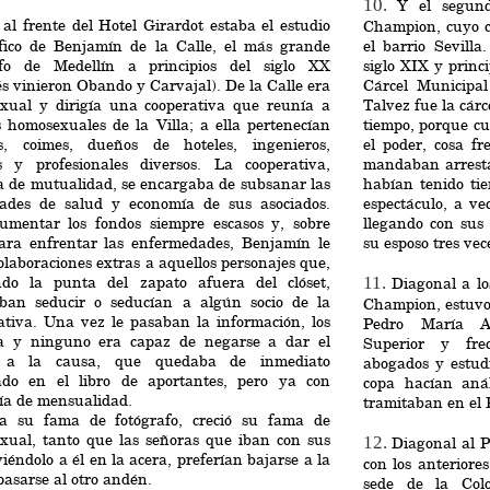
10.
Y el segund
 al frente del Hotel Girardot estaba el estudio
Champion, cuyo co
áfico de Benjamín de la Calle, el más grande
el barrio Sevill
afo de Medellín a principios del siglo XX
siglo XIX y princ
s vinieron Obando y Carvajal). De la Calle era
Cárcel Municipal
xual y dirigía una cooperativa que reunía a
Talvez fue la cár
 homosexuales de la Villa; a ella pertenecían
tiempo, porque c
s, coimes, dueños de hoteles, ingenieros,
el poder, cosa fr
s y profesionales diversos. La cooperativa,
mandaban arresta
a de mutualidad, se encargaba de subsanar las
habían tenido ti
dades de salud y economía de sus asociados.
espectáculo, a ve
umentar los fondos siempre escasos y, sobre
llegando con sus 
para enfrentar las enfermedades, Benjamín le
su esposo tres vece
olaboraciones extras a aquellos personajes que,
do la punta del zapato afuera del clóset,
11.
Diagonal a lo
aban seducir o seducían a algún socio de la
Champion, estuvo 
ativa. Una vez le pasaban la información, los
Pedro María A
a y ninguno era capaz de negarse a dar el
Superior y fre
e a la causa, que quedaba de inmediato
abogados y estud
rado en el libro de aportantes, pero ya con
copa hacían anál
ía de mensualidad.
tramitaban en el P
a su fama de fotógrafo, creció su fama de
xual, tanto que las señoras que iban con sus
12.
Diagonal al P
viéndolo a él en la acera, preferían bajarse a la
con los anteriores
 pasarse al otro andén.
sede de la Col