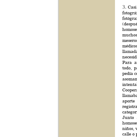
3.
Casi
fotogr
fotógr
(despué
homose
muchos
mesero
médico
llamad
necesi
Para a
todo, 
pedía c
asoman
intent
Cooper
llamab
aport
regist
categor
Junto 
homose
niños, 
calle o