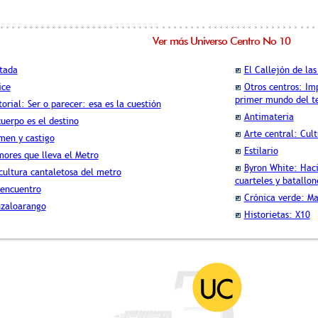
Ver más Universo Centro No 10
tada
El Callejón de las
ice
Otros centros: Im
primer mundo del t
torial: Ser o parecer: esa es la cuestión
Antimateria
cuerpo es el destino
Arte central: Cul
men y castigo
Estilario
ores que lleva el Metro
Byron White: Haci
cultura cantaletosa del metro
cuarteles y batallon
encuentro
Crónica verde: Ma
zaloarango
Historietas: X10