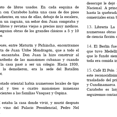
desocupó le dejó 
sto de libros usados. En cada esquina de
Nacional. A prin
n con Carabobo había una casa de dos pisos
hasta la quebrada
dientes, en una de ellas, debajo de la escalera,
comerciales eran 
 en un zaguán, un señor don Juan compraba y
libros y revistas viejas a precios muy módicos.
13.
Librería La
eguían obras de los grandes clásicos a 5 y 10
numerosas obras d
s.
de ciencia ficción
ués, entre Maturín y Pichincha, encontramos
14.
El Berlín fu
nta de Juan Uribe Mondragón, que a todo el
que tuvo Medell
encantaba. Don Juan la hizo construir al
que lo fundó sie
 caribeño de las mansiones cubanas y cuando
toda era comida in
 la casa pasó a ser un colegio. Hacia 1930,
 la demolieron, era la sede del Batallón
15.
Café El Polo.
t.
este reconocidísi
trasladado del p
ostado oriental había numerosos locales de tipo
y Cundinamarca.
ial y tres o cuatro mansiones inmensas
Carabobo es lar
cientes a las familias Vásquez y Ospina.
seguiremos contan
 estaba la casa donde vivió, y murió después
 vino del Palacio Presidencial, Pedro Nel
.