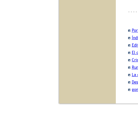
Por
Índ
Edi
El 
Cri
Rum
La 
Des
gon