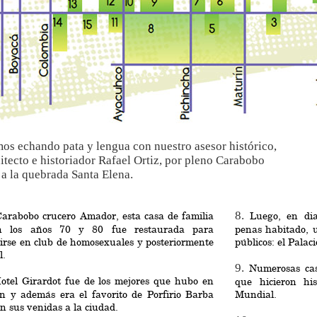
os echando pata y lengua con nuestro asesor histórico,
uitecto e historiador Rafael Ortiz, por pleno Carabobo
a la quebrada Santa Elena.
8.
arabobo crucero Amador, esta casa de familia
Luego, en dia
n los años 70 y 80 fue restaurada para
penas habitado, u
irse en club de homosexuales y posteriormente
públicos: el Palac
l.
9.
Numerosas cas
otel Girardot fue de los mejores que hubo en
que hicieron his
ín y además era el favorito de Porfirio Barba
Mundial.
n sus venidas a la ciudad.