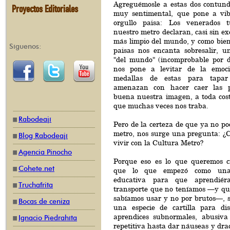
Agreguémosle a estas dos contun
Proyectos Editoriales
muy sentimental, que pone a vib
orgullo paisa: Los venerados 
nuestro metro declaran, casi sin ex
más limpio del mundo, y como bien
Síguenos:
paisas nos encanta sobresalir, u
"del mundo" (incomprobable por 
nos pone a levitar de la emoci
medallas de estas para tapar
amenazan con hacer caer las p
buena nuestra imagen, a toda cost
que muchas veces nos traba.
Rabodeají
Pero de la certeza de que ya no pod
metro, nos surge una pregunta: 
Blog Rabodeají
vivir con la Cultura Metro?
Agencia Pinocho
Porque eso es lo que queremos cr
Cohete.net
que lo que empezó como una
educativa para que aprendié
Truchafrita
transporte que no teníamos —y qu
sabíamos usar y no por brutos—, s
Bocas de ceniza
una especie de cartilla para dis
aprendices subnormales, abusiva
Ignacio Piedrahíta
repetitiva hasta dar náuseas y dr