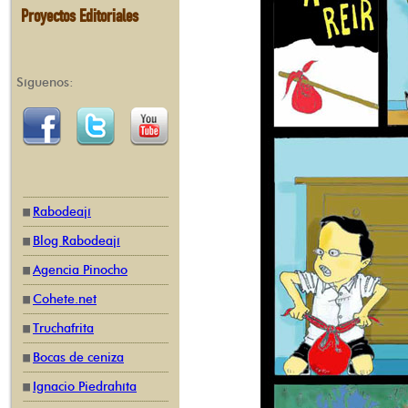
Proyectos Editoriales
Síguenos:
Rabodeají
Blog Rabodeají
Agencia Pinocho
Cohete.net
Truchafrita
Bocas de ceniza
Ignacio Piedrahíta