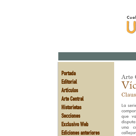
Portada
Arte 
Editorial
Ví
Artículos
Claus
Arte Central
La ser
Historietas
compon
Secciones
que va
disputa
Exclusivo Web
una co
Ediciones anteriores
callejo