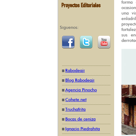
forma 
Proyectos Editoriales
ocasio
una vi
enladr
proyec
Síguenos:
fortale
sus en
derrota
Rabodeají
Blog Rabodeají
Agencia Pinocho
Cohete.net
Truchafrita
Bocas de ceniza
Ignacio Piedrahíta