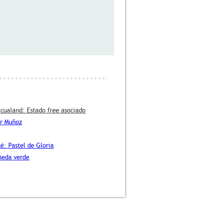
icualand: Estado free asociado
or Muñoz
é: Pastel de Gloria
neda verde