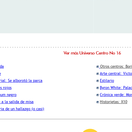
Ver más Universo Centro No 16
ada
Otros centros: Bor
e
Arte central: Vict
rial: Se alborotó la parca
Estilario
s rojos
Byron White: Palac
bum negro
Crónica verde: Mo
 a la salida de misa
Historietas: X10
ria de un hallazgo (o casi)