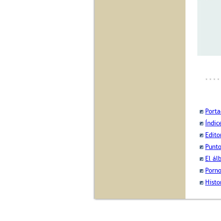
Port
Índic
Edito
Punto
El ál
Porno
Histo