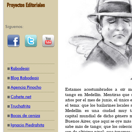
Proyectos Editoriales
Síguenos:
Rabodeají
Blog Rabodeají
Agencia Pinocho
Estamos acostumbrados a oír me
tango en Medellín. Mentiras que s
Cohete.net
años por el mes de junio, el único
el tema: que los bailarines locales
Truchafrita
Medellín es una ciudad muy t
Bocas de ceniza
capital mundial de dicho género m
Buenos Aires; que aquí se oye más 
Ignacio Piedrahíta
sabe más de tango; que los colecci
son de altísimo nivel; que tenemos