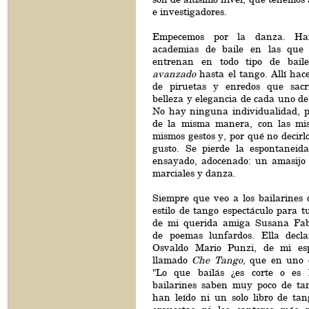
e investigadores.
Empecemos por la danza. Han
academias de baile en las que
entrenan en todo tipo de baile
avanzado
hasta el tango. Allí ha
de piruetas y enredos que sacri
belleza y elegancia de cada uno de 
No hay ninguna individualidad, p
de la misma manera, con las mi
mismos gestos y, por qué no decirl
gusto. Se pierde la espontaneid
ensayado, adocenado: un amasijo 
marciales y danza.
Siempre que veo a los bailarines 
estilo de tango espectáculo para t
de mi querida amiga Susana Fabr
de poemas lunfardos. Ella dec
Osvaldo Mario Punzi, de mi espe
llamado
Che Tango
, que en uno d
"Lo que bailás ¿es corte o es k
bailarines saben muy poco de ta
han leído ni un solo libro de tan