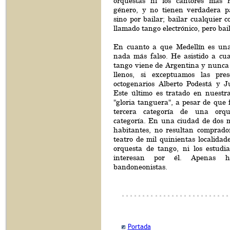
orquestas ni los cantores más r
género, y no tienen verdadera p
sino por bailar; bailar cualquier c
llamado tango electrónico, pero bai
En cuanto a que Medellín es una
nada más falso. He asistido a cua
tango viene de Argentina y nunca h
llenos, si exceptuamos las pres
octogenarios Alberto Podestá y 
Este último es tratado en nuest
"gloria tanguera", a pesar de que
tercera categoría de una orq
categoría. En una ciudad de dos m
habitantes, no resultan comprado
teatro de mil quinientas localidad
orquesta de tango, ni los estudi
interesan por él. Apenas
bandoneonistas.
Portada