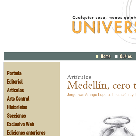
Portada
Artículos
Editorial
Medellín, cero 
Artículos
Jorge Iván Arango Lopera. Ilustración Ly
Arte Central
Historietas
Secciones
Exclusivo Web
Ediciones anteriores