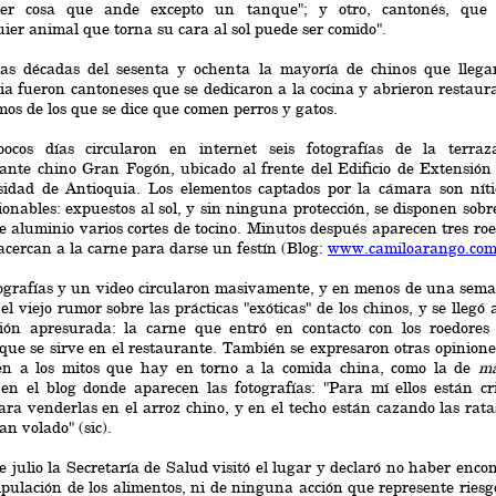
ier cosa que ande excepto un tanque"; y otro, cantonés, que 
ier animal que torna su cara al sol puede ser comido".
las décadas del sesenta y ochenta la mayoría de chinos que llega
a fueron cantoneses que se dedicaron a la cocina y abrieron restaur
mos de los que se dice que comen perros y gatos.
ocos días circularon en internet seis fotografías de la terraz
ante chino Gran Fogón, ubicado al frente del Edificio de Extensión
sidad de Antioquia. Los elementos captados por la cámara son níti
ionables: expuestos al sol, y sin ninguna protección, se disponen sob
e aluminio varios cortes de tocino. Minutos después aparecen tres ro
acercan a la carne para darse un festín (Blog:
www.camiloarango.co
ografías y un video circularon masivamente, y en menos de una sem
el viejo rumor sobre las prácticas "exóticas" de los chinos, y se llegó
sión apresurada: la carne que entró en contacto con los roedores 
ue se sirve en el restaurante. También se expresaron otras opinion
en a los mitos que hay en torno a la comida china, como la de
ma
 en el blog donde aparecen las fotografías: "Para mí ellos están c
ara venderlas en el arroz chino, y en el techo están cazando las rat
an volado" (sic).
e julio la Secretaría de Salud visitó el lugar y declaró no haber enc
pulación de los alimentos, ni de ninguna acción que represente riesg