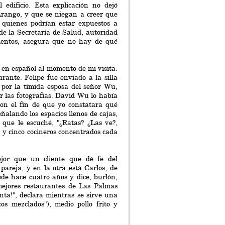
 edificio. Esta explicación no dejó
Arango, y que se niegan a creer que
 quienes podrían estar expuestos a
 de la Secretaría de Salud, autoridad
imientos, asegura que no hay de qué
en español al momento de mi visita.
nte. Felipe fue enviado a la silla
por la tímida esposa del señor Wu,
ar las fotografías. David Wu lo había
con el fin de que yo constatara qué
ñalando los espacios llenos de cajas,
 que le escuché, "¿Ratas? ¿Las ve?,
, y cinco cocineros concentrados cada
jor que un cliente que dé fe del
areja, y en la otra está Carlos, de
de hace cuatro años y dice, burlón,
mejores restaurantes de Las Palmas
ta!", declara mientras se sirve una
os mezclados"), medio pollo frito y