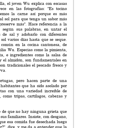
lla, el joven Wu explica con escasas
ece en las fotografías: "Es tocino
memos la carne así porque es más
 al sol para que tenga un sabor más
preserve más". Hace referencia a la
e, según sus palabras, en untar el
s de sal y adobarlo con diferentes
l sol varios días hasta que se seque.
 común en la cocina cantonesa, de
ilia Wu. Especias como la pimienta,
eta, e ingredientes como la salsa de
z y el almidón, son fundamentales en
son tradicionales el pescado fresco y
rva.
ortugas, pero hacen parte de una
 habitantes que ha sido asolado por
tas con una variedad increíble de
 como tripas, cartílagos, cabezas y
me de que no hay ninguna grieta que
sus familiares. Insiste, con desgano,
 que esa comida fue desechada luego
r?", dice, y me da a entender que la