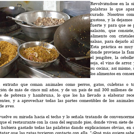
Revolviéndose en la si
palabras lo que apar
curado. Nosotros co
gustosa, y la dejamos
fuerte y para que se 
salazón, que consist
alimento con cristale
salsas, para dejarlo a
Esta práctica es muy
donde proviene la fam
el jengibre, la ceboll
soja, el vino de arro
su cocina; así mismo, 
los alimentos en conse
a extraño que coman animales como perros, gatos, culebras o t
ación de más de cinco mil años, y de un país de mil 300 millones de
os de pobreza y hambruna, lo que los ha llevado a elaborar rece
entes, y a aprovechar todas las partes comestibles de los animales,
de aves.
vuelve su mirada hacia el techo y lo señala tratando de convencer
ue el restaurante con la casa del segundo piso, donde viven siete de 
 hubiera gastado todas las palabras dando explicaciones obvias, en
tatar que las ratas tuvieron contacto con ella. "¿Qué más quiere sabe