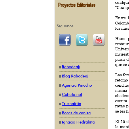
cualqu
Proyectos Editoriales
"Cualqu
Entre 
Colombi
Síguenos:
los mis
Hace p
restaur
Univer
incuest
placa d
que se 
Rabodeají
Las fot
Blog Rabodeají
retomó 
conclu
Agencia Pinocho
misma q
Cohete.net
obedec
escrita
Truchafrita
ratas p
se les h
Bocas de ceniza
El 15 d
Ignacio Piedrahíta
la mani