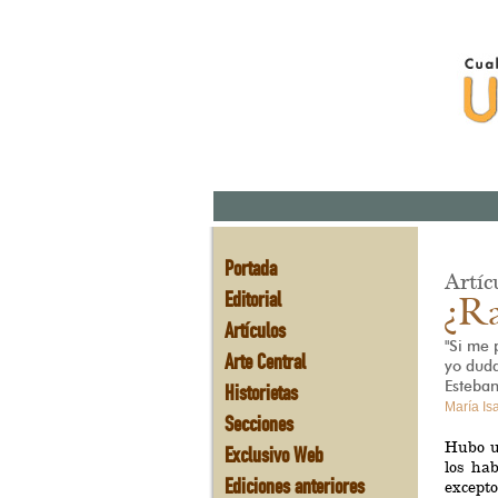
Portada
Artíc
Editorial
¿Ra
Artículos
"Si me 
Arte Central
yo duda
Esteban
Historietas
María Is
Secciones
Hubo u
Exclusivo Web
los ha
Ediciones anteriores
except