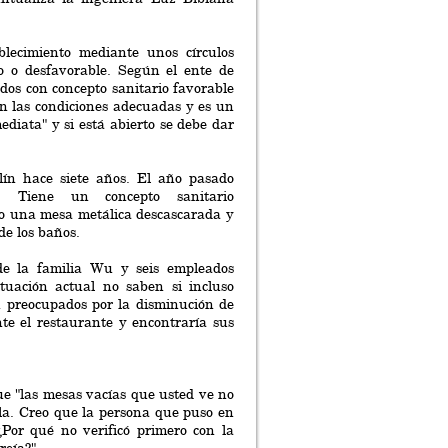
blecimiento mediante unos círculos
do o desfavorable. Según el ente de
ados con concepto sanitario favorable
on las condiciones adecuadas y es un
ediata" y si está abierto se debe dar
ín hace siete años. El año pasado
s. Tiene un concepto sanitario
mo una mesa metálica descascarada y
 de los baños.
e la familia Wu y seis empleados
tuación actual no saben si incluso
 preocupados por la disminución de
te el restaurante y encontraría sus
e "las mesas vacías que usted ve no
la. Creo que la persona que puso en
¿Por qué no verificó primero con la