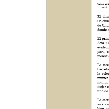
convers
***
El idi
Colombi
de Chin
donde e
El pri
Asia. C
evidenc
para c
mensaj
La nec
Secreta
la col
mímica
mundo q
mejor e
uno de 
La secr
su coci
bien e