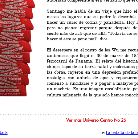
autoridad competente si era verdad lo que él c
Santiago me habla de un viaje que hizo el
meses los lugares que su padre le describía
hacer un curso de cocina y panadería. Hoy 
pero no piensa regresar porque después de
siente más de acá que de allá. "Todavía no s
hacer si esto se pone mal", dice.
El desespero en el rostro de los Wu me recu
cantoneses que llegó el 30 de marzo de 1854
ferrocarril de Panamá. El relato del histor
chinos, lejos de su tierra natal y molestados
las obras, cayeron en una depresión profund
nostalgia con anhelo de opio y repartiero
comenzó a suicidarse y a pagar a malayos p
un machete. Es una imagen escalofriante, pe
cultura milenaria de la que solo hemos conocid
Ver más Universo Centro No 25
tada
La batalla de la 