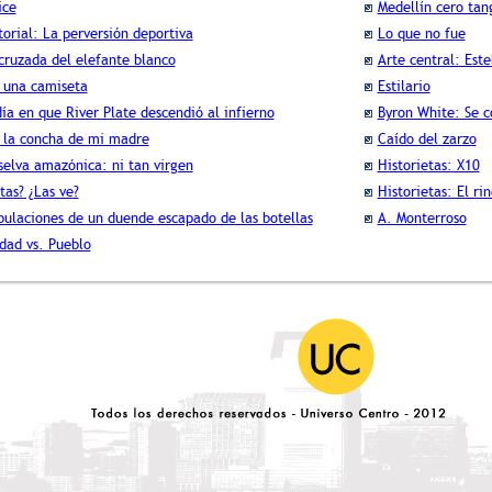
ice
Medellín cero tan
torial: La perversión deportiva
Lo que no fue
cruzada del elefante blanco
Arte central: Est
 una camiseta
Estilario
día en que River Plate descendió al infierno
Byron White: Se c
 la concha de mi madre
Caído del zarzo
selva amazónica: ni tan virgen
Historietas: X10
tas? ¿Las ve?
Historietas: El ri
bulaciones de un duende escapado de las botellas
A. Monterroso
dad vs. Pueblo