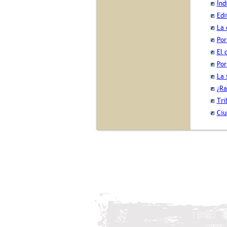
Índ
Edi
La 
Por
El 
Por
La 
¿Ra
Tri
Ciu