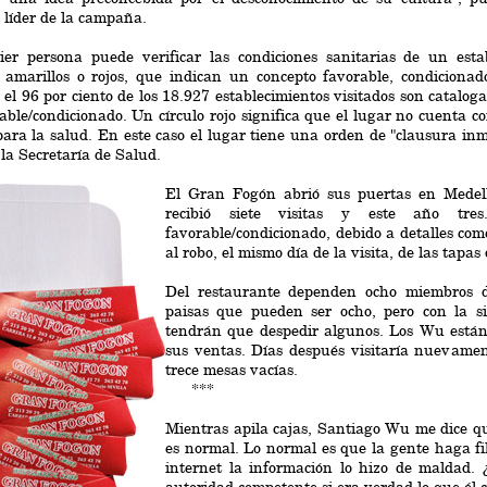
líder de la campaña.
ier persona puede verificar las condiciones sanitarias de un esta
 amarillos o rojos, que indican un concepto favorable, condiciona
, el 96 por ciento de los 18.927 establecimientos visitados son catalog
able/condicionado. Un círculo rojo significa que el lugar no cuenta c
para la salud. En este caso el lugar tiene una orden de "clausura inm
 la Secretaría de Salud.
El Gran Fogón abrió sus puertas en Medell
recibió siete visitas y este año tre
favorable/condicionado, debido a detalles co
al robo, el mismo día de la visita, de las tapas
Del restaurante dependen ocho miembros d
paisas que pueden ser ocho, pero con la si
tendrán que despedir algunos. Los Wu están
sus ventas. Días después visitaría nuevamen
trece mesas vacías.
***
Mientras apila cajas, Santiago Wu me dice qu
es normal. Lo normal es que la gente haga fi
internet la información lo hizo de maldad. 