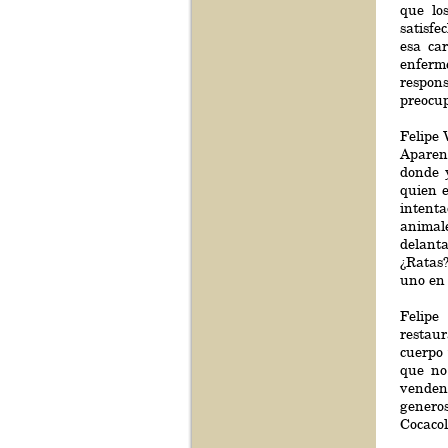
que los
satisfe
esa ca
enferme
respons
preocu
Felipe 
Aparen
donde 
quien e
intenta
animale
delanta
¿Ratas?
uno en 
Felipe
restaur
cuerpo 
que no
venden 
generos
Cocacol