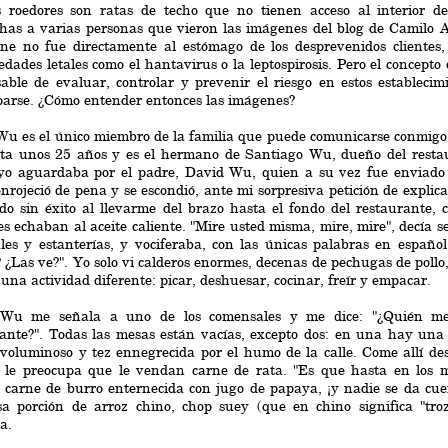
 roedores son ratas de techo que no tienen acceso al interior del
chas a varias personas que vieron las imágenes del blog de Camilo 
rne no fue directamente al estómago de los desprevenidos clientes,
dades letales como el hantavirus o la leptospirosis. Pero el concepto
able de evaluar, controlar y prevenir el riesgo en estos establec
parse. ¿Cómo entender entonces las imágenes?
Wu es el único miembro de la familia que puede comunicarse conmigo 
ta unos 25 años y es el hermano de Santiago Wu, dueño del restaura
yo aguardaba por el padre, David Wu, quien a su vez fue enviado 
nrojeció de pena y se escondió, ante mi sorpresiva petición de explic
do sin éxito al llevarme del brazo hasta el fondo del restaurante, 
s echaban al aceite caliente. "Mire usted misma, mire, mire", decía se
les y estanterías, y vociferaba, con las únicas palabras en español
 ¿Las ve?". Yo solo vi calderos enormes, decenas de pechugas de pollo
una actividad diferente: picar, deshuesar, cocinar, freír y empacar.
 Wu me señala a uno de los comensales y me dice: "¿Quién me
ante?". Todas las mesas están vacías, excepto dos: en una hay una p
voluminoso y tez ennegrecida por el humo de la calle. Come allí des
 le preocupa que le vendan carne de rata. "Es que hasta en los 
carne de burro enternecida con jugo de papaya, ¡y nadie se da cuen
a porción de arroz chino, chop suey (que en chino significa "troz
a.