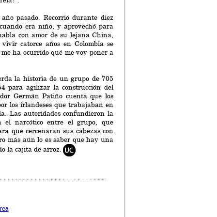
reía?".
 año pasado. Recorrió durante diez
 cuando era niño, y aprovechó para
habla con amor de su lejana China,
 vivir catorce años en Colombia se
e me ha ocurrido qué me voy poner a
erda la historia de un grupo de 705
 para agilizar la construcción del
iador Germán Patiño cuenta que los
 por los irlandeses que trabajaban en
a. Las autoridades confundieron la
n el narcótico entre el grupo, que
ara que cercenaran sus cabezas con
ro más aún lo es saber que hay una
o la cajita de arroz.
brea