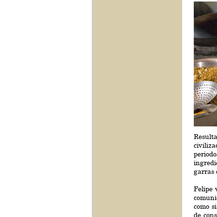
Result
civiliz
period
ingredi
garras 
Felipe 
comuniq
como si
de cons