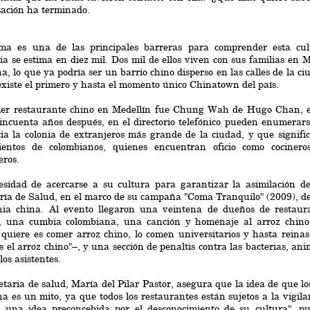
ación ha terminado.
oma es una de las principales barreras para comprender esta cul
a se estima en diez mil. Dos mil de ellos viven con sus familias en
a, lo que ya podría ser un barrio chino disperso en las calles de la ci
xiste el primero y hasta el momento único Chinatown del país.
mer restaurante chino en Medellín fue Chung Wah de Hugo Chan, e
incuenta años después, en el directorio telefónico pueden enumera
ia la colonia de extranjeros más grande de la ciudad, y que signif
ientos de colombianos, quienes encuentran oficio como cociner
eros.
esidad de acercarse a su cultura para garantizar la asimilación de
ría de Salud, en el marco de su campaña "Coma Tranquilo" (2009), de
onia china. Al evento llegaron una veintena de dueños de restau
, una cumbia colombiana, una canción y homenaje al arroz chino 
uiere es comer arroz chino, lo comen universitarios y hasta reinas
s el arroz chino"–, y una sección de penaltis contra las bacterias, 
los asistentes.
etaria de salud, María del Pilar Pastor, asegura que la idea de que l
na es un mito, ya que todos los restaurantes están sujetos a la vigila
s una idea preconcebida por el desconocimiento de su cultura", p