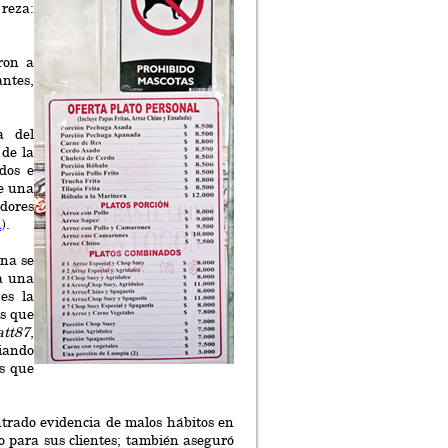
reza:
ron a
antes,
a del
 de la
dos e
re una
edores
m
).
ana se
 a una
es la
es que
tt87
,
riando
as que
ontrado evidencia de malos hábitos en
o para sus clientes; también aseguró