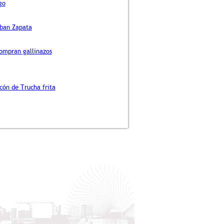
go
eban Zapata
ompran gallinazos
ncón de Trucha frita