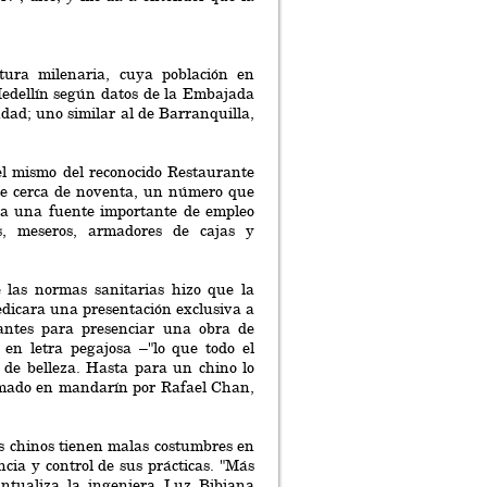
tura milenaria, cuya población en
 Medellín según datos de la Embajada
udad; uno similar al de Barranquilla,
l mismo del reconocido Restaurante
rse cerca de noventa, un número que
ica una fuente importante de empleo
os, meseros, armadores de cajas y
 las normas sanitarias hizo que la
dicara una presentación exclusiva a
rantes para presenciar una obra de
en letra pegajosa –"lo que todo el
 de belleza. Hasta para un chino lo
animado en mandarín por Rafael Chan,
os chinos tienen malas costumbres en
ncia y control de sus prácticas. "Más
untualiza la ingeniera Luz Bibiana