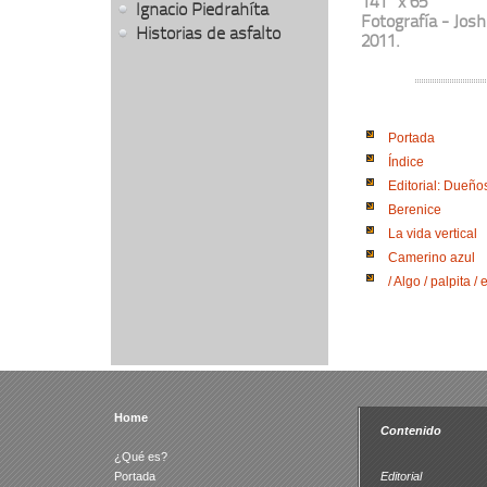
141” x 65”
Ignacio Piedrahíta
Fotografía - Jos
Historias de asfalto
2011.
Portada
Índice
Editorial: Dueño
Berenice
La vida vertical
Camerino azul
/ Algo / palpita / 
Home
Contenido
¿Qué es?
Portada
Editorial