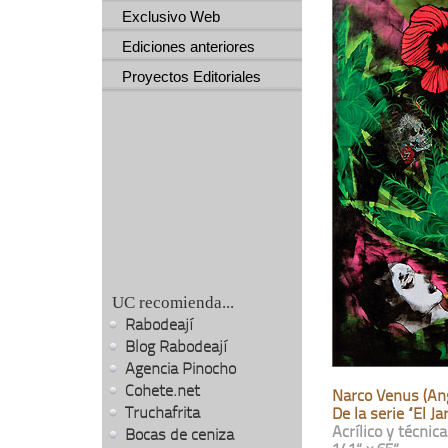
Exclusivo Web
Ediciones anteriores
Proyectos Editoriales
UC recomienda...
Rabodeají
Blog Rabodeají
Agencia Pinocho
Cohete.net
Narco Venus (Ang
Truchafrita
De la serie “El J
Acrílico y técnic
Bocas de ceniza