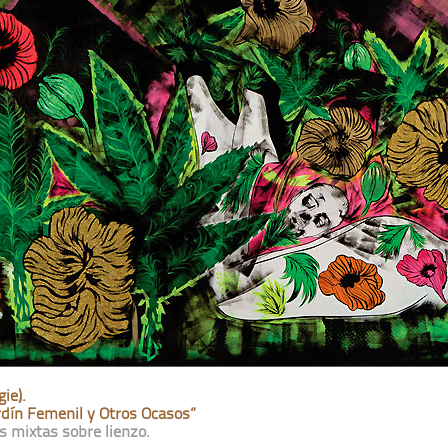
ie).
ardín Femenil y Otros Ocasos”
as mixtas sobre lienzo.