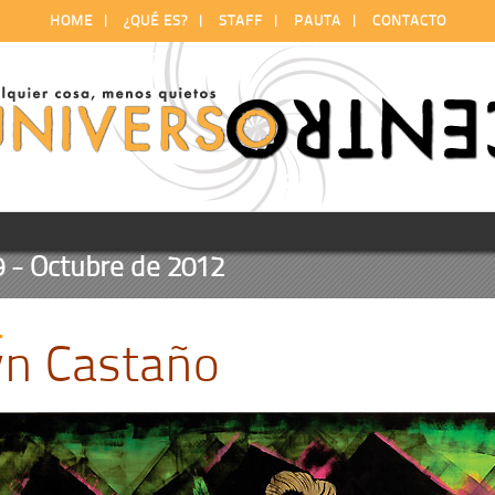
HOME
|
¿QUÉ ES?
|
STAFF
|
PAUTA
|
CONTACTO
 Octubre de 2012
L
yn Castaño