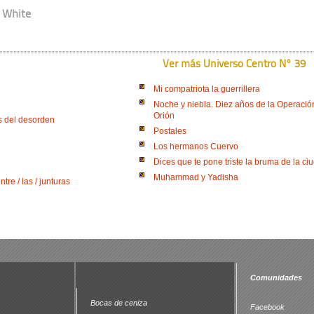
h White
Ver más Universo Centro N° 39
Mi compatriota la guerrillera
Noche y niebla. Diez años de la Operació
Orión
s del desorden
Postales
Los hermanos Cuervo
Dices que te pone triste la bruma de la ci
Muhammad y Yadisha
entre / las / junturas
Comunidades
Bocas de ceniza
Facebook