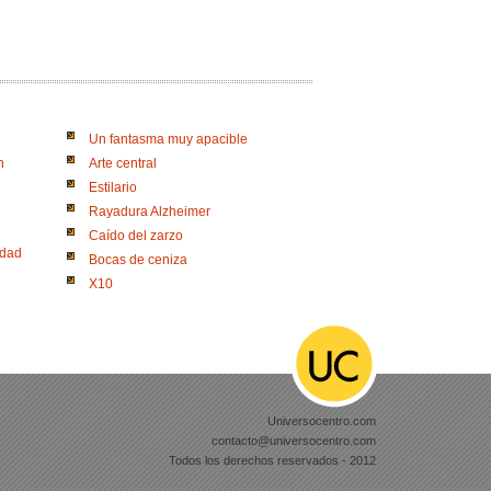
Un fantasma muy apacible
n
Arte central
Estilario
Rayadura Alzheimer
Caído del zarzo
udad
Bocas de ceniza
X10
Universocentro.com
contacto@universocentro.com
Todos los derechos reservados - 2012