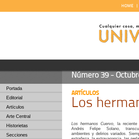
HOME
Número 39 - Octubre
Portada
ARTÍCULOS
Los herma
Editorial
Artículos
Arte Central
Los hermanos Cuervo
, la reciente
Historietas
Andrés Felipe Solano, transcu
ambientes y delirios variados. Siem
Secciones
extrañeza, la extravagancia, las perl