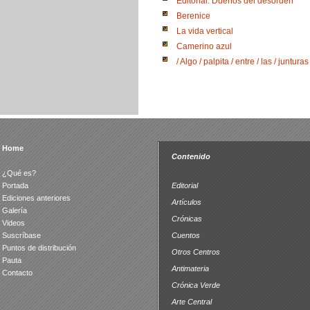
Editorial: Dueños del desorden
Berenice
La vida vertical
Camerino azul
/ Algo / palpita / entre / las / junturas
Home
Contenido
¿Qué es?
Portada
Editorial
Ediciones anteriores
Artículos
Galería
Crónicas
Videos
Suscríbase
Cuentos
Puntos de distribución
Otros Centros
Pauta
Antimateria
Contacto
Crónica Verde
Arte Central