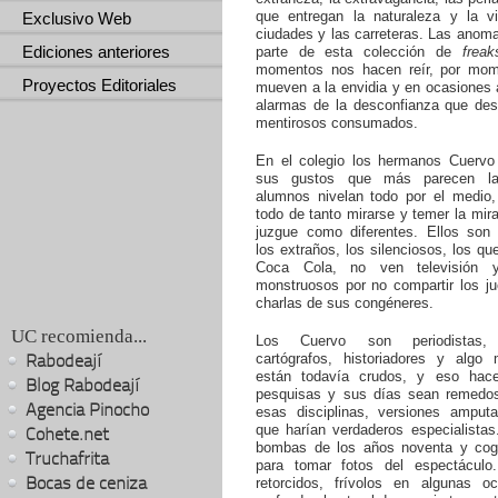
que entregan la naturaleza y la v
Exclusivo Web
ciudades y las carreteras. Las anom
Ediciones anteriores
parte de esta colección de
freak
momentos nos hacen reír, por mo
Proyectos Editoriales
mueven a la envidia y en ocasiones 
alarmas de la desconfianza que desp
mentirosos consumados.
En el colegio los hermanos Cuervo b
sus gustos que más parecen la
alumnos nivelan todo por el medio, 
todo de tanto mirarse y temer la mir
juzgue como diferentes. Ellos son d
los extraños, los silenciosos, los q
Coca Cola, no ven televisión
monstruosos por no compartir los ju
charlas de sus congéneres.
UC recomienda...
Los Cuervo son periodistas, f
Rabodeají
cartógrafos, historiadores y algo
están todavía crudos, y eso hac
Blog Rabodeají
pesquisas y sus días sean remedo
Agencia Pinocho
esas disciplinas, versiones amput
que harían verdaderos especialistas
Cohete.net
bombas de los años noventa y cog
Truchafrita
para tomar fotos del espectáculo
Bocas de ceniza
retorcidos, frívolos en algunas o