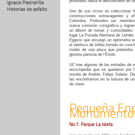
profundos hasta el desconcierto en ot
Ignacio Piedrahíta
Historias de asfalto
Uno de sus vicios es coleccionar hi
construcciones extravagantes y e
Colombia. Pretenden ser miembr
nueva comisión corográfica y logra
un álbum de ruinas y curiosidades. 
lugar La Posada Alemana de Lehder, 
Egipcio que encargó un optómetra en
el obelisco de Uribia forrado en conc
medio de una plaza que pretendía i
glorieta parisina de l’Étoile.
UC trae algunas de las entradas de e
enciclopedia que se quedaron por f
novela de Andrés Felipe Solano. D
las encontramos en la basura de un
de clase.
Pequeña Enci
Monumentos 
No.7. Parque La Isleta