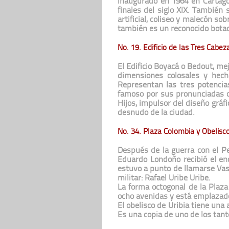
Inaugurado en 1964 en Cartago 
finales del siglo XIX. También
artificial, coliseo y malecón so
también es un reconocido bota
No. 19. Edificio de las Tres Cabez
El Edificio Boyacá o Bedout, me
dimensiones colosales y hech
Representan las tres potencia
famoso por sus pronunciadas oje
Hijos, impulsor del diseño gráfi
desnudo de la ciudad.
No. 34. Plaza Colombia y Obelisco
Después de la guerra con el Pe
Eduardo Londoño recibió el enc
estuvo a punto de llamarse Vas
militar: Rafael Uribe Uribe.
La forma octogonal de la Plaza
ocho avenidas y está emplazado 
El obelisco de Uribia tiene una
Es una copia de uno de los tant