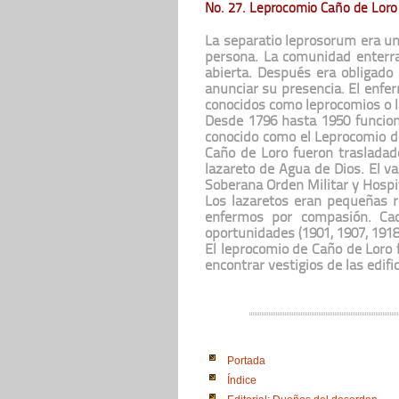
No. 27. Leprocomio Caño de Loro
La separatio leprosorum era un
persona. La comunidad enterra
abierta. Después era obligado 
anunciar su presencia. El enfer
conocidos como leprocomios o l
Desde 1796 hasta 1950 funcionó
conocido como el Leprocomio de
Caño de Loro fueron trasladado
lazareto de Agua de Dios. El v
Soberana Orden Militar y Hospit
Los lazaretos eran pequeñas r
enfermos por compasión. Cad
oportunidades (1901, 1907, 1918
El leprocomio de Caño de Loro
encontrar vestigios de las edifi
Portada
Índice