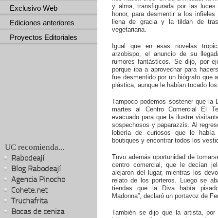
y alma, transfigurada por las luce
Exclusivo Web
honor, para desmentir a los infiele
llena de gracia y la tildan de tr
Ediciones anteriores
vegetariana.
Proyectos Editoriales
Igual que en esas novelas tropi
arzobispo, el anuncio de su llega
rumores fantásticos. Se dijo, por e
porque iba a aprovechar para hacerse
fue desmentido por un biógrafo que a
plástica, aunque le habían tocado los
Tampoco podemos sostener que la Di
martes al Centro Comercial El Te
evacuado para que la ilustre visitan
sospechosos y paparazzis. Al regreso
lobería de curiosos que le había
boutiques y encontrar todos los vesti
UC recomienda...
Rabodeají
Tuvo además oportunidad de tomarse 
centro comercial, que le decían jel
Blog Rabodeají
alejaron del lugar, mientras los dev
Agencia Pinocho
relato de los porteros. Luego se a
tiendas que la Diva había pisad
Cohete.net
Madonna”, declaró un portavoz de Fe
Truchafrita
Bocas de ceniza
También se dijo que la artista, por