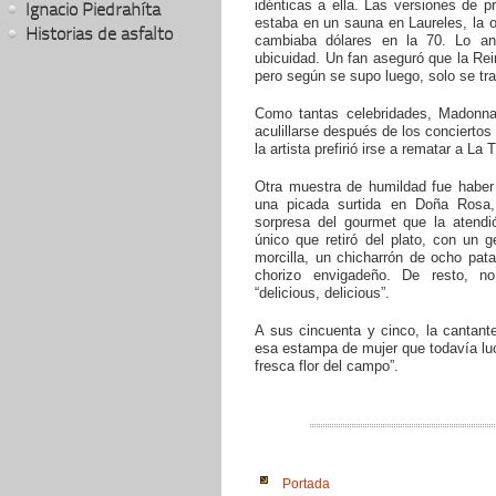
idénticas a ella. Las versiones de 
Ignacio Piedrahíta
estaba en un sauna en Laureles, la o
Historias de asfalto
cambiaba dólares en la 70. Lo ant
ubicuidad. Un fan aseguró que la Rei
pero según se supo luego, solo se tr
Como tantas celebridades, Madonna b
aculillarse después de los concierto
la artista prefirió irse a rematar a La 
Otra muestra de humildad fue haber 
una picada surtida en Doña Rosa,
sorpresa del gourmet que la atend
único que retiró del plato, con un 
morcilla, un chicharrón de ocho pat
chorizo envigadeño. De resto, no
“delicious, delicious”.
A sus cincuenta y cinco, la cantant
esa estampa de mujer que todavía luc
fresca flor del campo”.
Portada