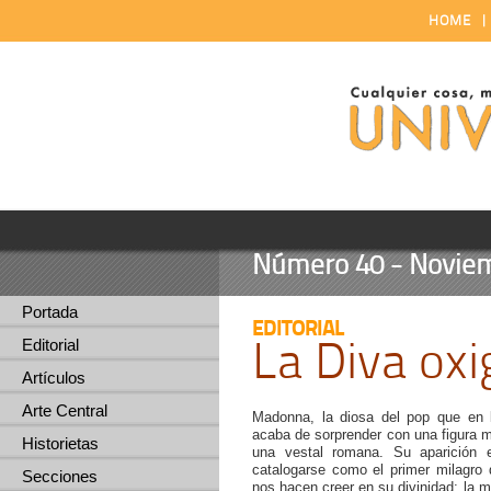
HOME
Número 40 - Noviem
Portada
EDITORIAL
La Diva ox
Editorial
Artículos
Arte Central
Madonna, la diosa del pop que en l
acaba de sorprender con una figura 
Historietas
una vestal romana. Su aparición e
catalogarse como el primer milagro 
Secciones
nos hacen creer en su divinidad; la