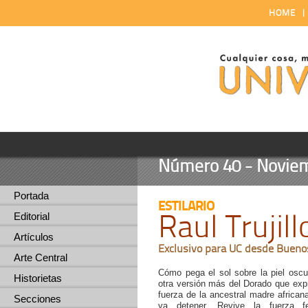
HOME
Número 40 - Noviem
Portada
ESTILARIO
Raul Trujill
Editorial
Artículos
Exclusivo para UC desde Bueno
Arte Central
Cómo pega el sol sobre la piel oscur
Historietas
otra versión más del Dorado que exp
fuerza de la ancestral madre africa
Secciones
ya detener. Revive la fuerza 