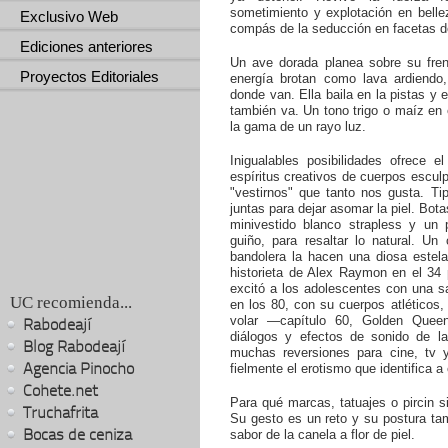
sometimiento y explotación en belle
Exclusivo Web
compás de la seducción en facetas d
Ediciones anteriores
Un ave dorada planea sobre su fren
Proyectos Editoriales
energía brotan como lava ardiend
donde van. Ella baila en la pistas y e
también va. Un tono trigo o maíz en e
la gama de un rayo luz.
Inigualables posibilidades ofrece 
espíritus creativos de cuerpos escul
"vestirnos" que tanto nos gusta. Ti
juntas para dejar asomar la piel. Bo
minivestido blanco strapless y un
guiño, para resaltar lo natural. Un
bandolera la hacen una diosa este
historieta de Alex Raymon en el 34
excitó a los adolescentes con una s
UC recomienda...
en los 80, con su cuerpos atléticos,
volar —capítulo 60, Golden Quee
Rabodeají
diálogos y efectos de sonido de la
Blog Rabodeají
muchas reversiones para cine, tv y
Agencia Pinocho
fielmente el erotismo que identifica a
Cohete.net
Para qué marcas, tatuajes o pircin si
Truchafrita
Su gesto es un reto y su postura ta
Bocas de ceniza
sabor de la canela a flor de piel.