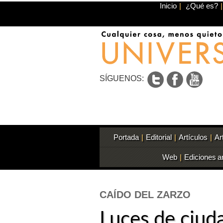
Inicio
|
¿Qué es?
|
SÍGUENOS:
Portada
|
Editorial
|
Artículos
|
Ar
Web
|
Ediciones a
CAÍDO DEL ZARZO
Luces de ciud