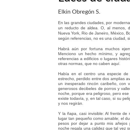
Elkin Obregón S.
En las grandes ciudades, por moderna
un reducto de aldea. O, al menos, 
Nueva York, Rio de Janeiro, México, Bog
según referencias, no es una ciudad, s
Habrá aún por fortuna muchos ejemp
Menciono un hecho mínimo, y agreg
referencias a edificios o lugares hist
otras normas, que no caben aquí.
Había en el centro una especie de 
estrecho, perdido entre dos amplias av
un inesperado rincón caribeño, con v
generosos decibeles de porros y valle
noche, porque era peligroso, pero ese p
existe todavía, y, en tal caso, si su pe
y nos regirán.
Y la ñapa, casi invisible: Al frente d
lugar tan pequeño como amable; el du
pesos por dejar a punto mis añejos p
noche regala una calidez que tal vez 