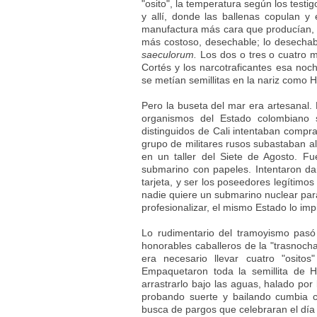
"osito", la temperatura según los test
y allí, donde las ballenas copulan y
manufactura más cara que producían, h
más costoso, desechable; lo desechab
saeculorum.
Los dos o tres o cuatro mi
Cortés y los narcotraficantes esa no
se metían semillitas en la nariz como H
Pero la buseta del mar era artesanal.
organismos del Estado colombiano
distinguidos de Cali intentaban compr
grupo de militares rusos subastaban a
en un taller del Siete de Agosto. Fu
submarino con papeles. Intentaron dar
tarjeta, y ser los poseedores legítimo
nadie quiere un submarino nuclear par
profesionalizar, el mismo Estado lo imp
Lo rudimentario del tramoyismo pasó
honorables caballeros de la "trasnoch
era necesario llevar cuatro "osito
Empaquetaron toda la semillita de 
arrastrarlo bajo las aguas, halado po
probando suerte y bailando cumbia c
busca de pargos que celebraran el día 