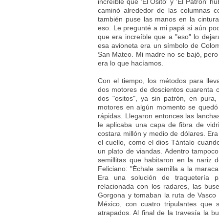
increíble que 'El Osito' y 'El Patrón' 
caminó alrededor de las columnas c
también puse las manos en la cintur
eso. Le pregunté a mi papá si aún po
que era increíble que a "eso" lo deja
esa avioneta era un símbolo de Colom
San Mateo. Mi madre no se bajó, pero n
era lo que hacíamos.
Con el tiempo, los métodos para lle
dos motores de doscientos cuarenta c
dos "ositos", ya sin patrón, en pura,
motores en algún momento se quedó 
rápidas. Llegaron entonces las lancha
le aplicaba una capa de fibra de vid
costara millón y medio de dólares. Er
el cuello, como el dios Tántalo cuand
un plato de viandas. Adentro tampoco
semillitas que habitaron en la nariz
Feliciano: "Échale semilla a la mara
Era una solución de traquetería p
relacionada con los radares, las bus
Gorgona y tomaban la ruta de Vasco 
México, con cuatro tripulantes que
atrapados. Al final de la travesía la 