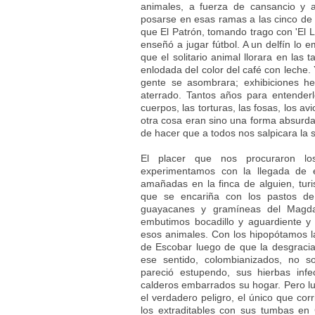
animales, a fuerza de cansancio y a
posarse en esas ramas a las cinco de l
que El Patrón, tomando trago con 'El L
enseñó a jugar fútbol. A un delfín lo
que el solitario animal llorara en las
enlodada del color del café con leche.
gente se asombrara; exhibiciones he
aterrado. Tantos años para entenderlo
cuerpos, las torturas, las fosas, los
otra cosa eran sino una forma absurda 
de hacer que a todos nos salpicara la 
El placer que nos procuraron l
experimentamos con la llegada de e
amañadas en la finca de alguien, tur
que se encariña con los pastos de
guayacanes y gramíneas del Magda
embutimos bocadillo y aguardiente y
esos animales. Con los hipopótamos la
de Escobar luego de que la desgraci
ese sentido, colombianizados, no s
pareció estupendo, sus hierbas inf
calderos embarrados su hogar. Pero lu
el verdadero peligro, el único que cor
los extraditables con sus tumbas en