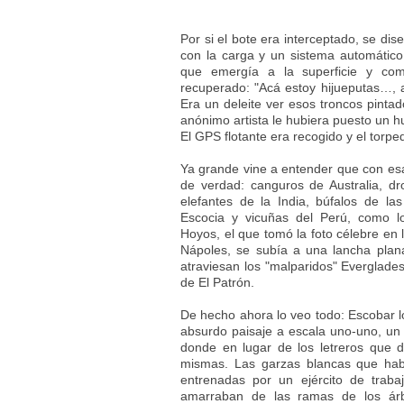
Por si el bote era interceptado, se di
con la carga y un sistema automático
que emergía a la superficie y come
recuperado: "Acá estoy hijueputas…, 
Era un deleite ver esos troncos pinta
anónimo artista le hubiera puesto un 
El GPS flotante era recogido y el torp
Ya grande vine a entender que con esa
de verdad: canguros de Australia, dr
elefantes de la India, búfalos de l
Escocia y vicuñas del Perú, como l
Hoyos, el que tomó la foto célebre en 
Nápoles, se subía a una lancha plana
atraviesan los "malparidos" Everglades
de El Patrón.
De hecho ahora lo veo todo: Escobar l
absurdo paisaje a escala uno-uno, un 
donde en lugar de los letreros que d
mismas. Las garzas blancas que habí
entrenadas por un ejército de trab
amarraban de las ramas de los árb