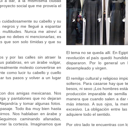
fui a dar, a la mismísima ciudad
 proyecto social que me proveía el
 cuidadosamente su cabello y su
s negros y me llegué a espantar
s multitudes. Nunca me atreví a
s que no debes ni mencionarlas; es
as que son solo tímidas y que su
El tema no se queda allí. En Egipt
 y por las calles sin atraer la
revolución el país quedó hundid
us palabras, en un árabe vulgar,
dispararon. Por lo general un
 realmente molesto convertirse en
desempleado y virgen.
te como lucir tu cabello y cuello
dar tus pasos y volver a un lugar
El remilgo cultural y religioso im
solteros. Para casarse hay que te
besos, ni sexo ¡Los hombres están
 con dos amigas mexicanas. Nos
producción imparable de semilla
ga y pantalones que no dejaran
manera que cuando salen a dar u
Alejandría y tomar algunas fotos.
más intenso. A sus ojos, la men
 pasaje. Todo iba muy bien hasta
excesivo. La obligación entre la
irnos. Nos hablaban en árabe y
adquiere todo el sentido.
Seguimos caminando afanadas,
ener la cortesía. Imaginamos que
Por otro lado te encuentras con 