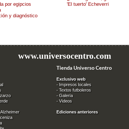
a por egipcios
'El tuerto' Echeverri
a
ión y diagnóstico
www.universocentro.com
Tienda Universo Centro
Exclusivo web
al
-
Impresos locales
s
-
Textos futboleros
 zarzo
-
Galería
erde
-
Videos
 Alzheimer
Ediciones anteriores
 ceniza
ia
ite