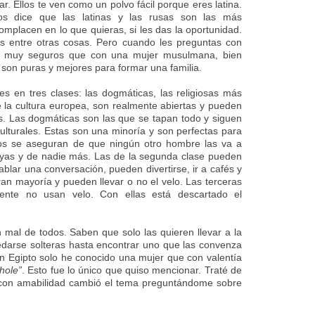
ar. Ellos te ven como un polvo fácil porque eres latina.
ios dice que las latinas y las rusas son las más
mplacen en lo que quieras, si les das la oportunidad.
s entre otras cosas. Pero cuando les preguntas con
an muy seguros que con una mujer musulmana, bien
 son puras y mejores para formar una familia.
es en tres clases: las dogmáticas, las religiosas más
e la cultura europea, son realmente abiertas y pueden
as. Las dogmáticas son las que se tapan todo y siguen
 culturales. Estas son una minoría y son perfectas para
os se aseguran de que ningún otro hombre las va a
 suyas y de nadie más. Las de la segunda clase pueden
tablar una conversación, pueden divertirse, ir a cafés y
ran mayoría y pueden llevar o no el velo. Las terceras
ente no usan velo. Con ellas está descartado el
 mal de todos. Saben que solo las quieren llevar a la
darse solteras hasta encontrar uno que las convenza
en Egipto solo he conocido una mujer que con valentía
hole”
. Esto fue lo único que quiso mencionar. Traté de
o con amabilidad cambió el tema preguntándome sobre