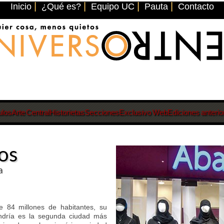
|
|
|
|
Inicio
¿Qué es?
Equipo UC
Pauta
Contacto
ulos
Arte Central
Historietas
Secciones
Exclusivo Web
Ediciones anterio
os
a
 84 millones de habitantes, su
jandría es la segunda ciudad más