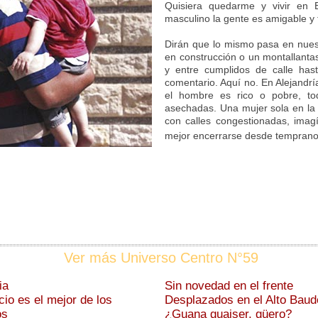
Quisiera quedarme y vivir en 
masculino la gente es amigable y t
Dirán que lo mismo pasa en nuest
en construcción o un montallantas
y entre cumplidos de calle has
comentario. Aquí no. En Alejandría
el hombre es rico o pobre, to
asechadas. Una mujer sola en la c
con calles congestionadas, imag
mejor encerrarse desde temprano
Ver más Universo Centro N°59
ia
Sin novedad en el frente
ncio es el mejor de los
Desplazados en el Alto Baud
os
¿Guana guaiser, güero?