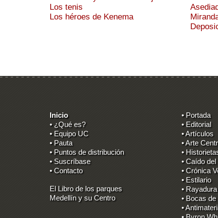
Los tenis
Asediad
Los héroes de Kenema
Mirand
Deposic
Inicio
• Portada
• ¿Qué es?
• Editorial
• Equipo UC
• Artículos
• Pauta
• Arte Centr
• Puntos de distribución
• Historieta
• Suscríbase
• Caído del
• Contacto
• Crónica V
• Estilario
El Libro de los parques
• Rayadura
Medellín y su Centro
• Bocas de
• Antimater
• Byron Wh