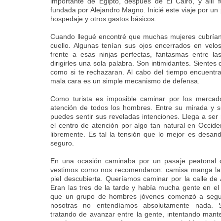
importante de Egipto, después de El Cairo, y allí 
fundada por Alejandro Magno. Inicié este viaje por un
hospedaje y otros gastos básicos.
Cuando llegué encontré que muchas mujeres cubrían
cuello. Algunas tenían sus ojos encerrados en velo
frente a esas ninjas perfectas, fantasmas entre la
dirigirles una sola palabra. Son intimidantes. Siente
como si te rechazaran. Al cabo del tiempo encuentr
mala cara es un simple mecanismo de defensa.
Como turista es imposible caminar por los mercados
atención de todos los hombres. Entre su mirada y s
puedes sentir sus reveladas intenciones. Llega a ser
el centro de atención por algo tan natural en Occiden
libremente. Es tal la tensión que lo mejor es desan
seguro.
En una ocasión caminaba por un pasaje peatonal
vestimos como nos recomendaron: camisa manga lar
piel descubierta. Queríamos caminar por la calle de 
Eran las tres de la tarde y había mucha gente en el
que un grupo de hombres jóvenes comenzó a segu
nosotras no entendíamos absolutamente nada. 
tratando de avanzar entre la gente, intentando mant