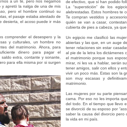
tarnos a un té, pero nos negamos
de efectivo, que sí han podido foll
 y apretó la nalga de una de mis
La “superstición” de los egipc
aso, pero el hombre continuó su
alebrestadas. Estos hombres te co
as, el pasaje estaba atestado de
Te compran vestidos y accesorio
e desierta, el acoso puede ir más
quién se van a casar, contest
cubierta de pies a cabeza, ya que
s comprender el desespero y la
Un egipcio me clasificó las mujer
osas y culturales, un hombre no
abiertas y las que, en un auge d
tes del matrimonio. Ahora, para
tener relaciones sin estar casad
ficiente dinero para pagar el
al pie de la letra los dictámenes
 saldo extra, contante y sonante,
el matrimonio porque sus espos
ero para ella misma por si surgen
mirar, ni les va a hablar, serán
tener amigos, salir con ellos y en
vivir un poco más. Estas son la g
son muy escasas y definitivam
matrimonio.
Las mujeres por su parte piensan
cama. Por eso no les importa que
del todo. En el tiempo que llevo 
se divorció de su esposo por
“ass
saber la causa del divorcio per
la vida en mi país.