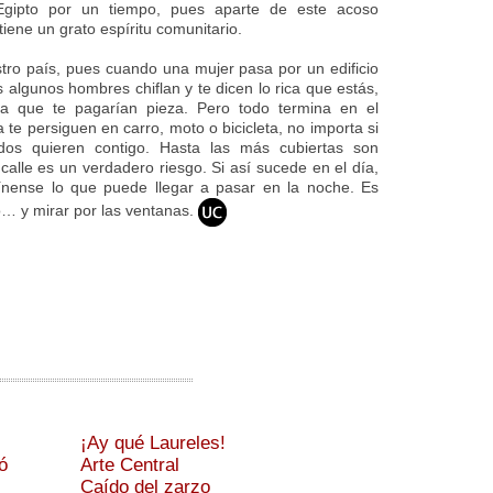
Egipto por un tiempo, pues aparte de este acoso
iene un grato espíritu comunitario.
ro país, pues cuando una mujer pasa por un edificio
 algunos hombres chiflan y te dicen lo rica que estás,
ta que te pagarían pieza. Pero todo termina en el
 te persiguen en carro, moto o bicicleta, no importa si
dos quieren contigo. Hasta las más cubiertas son
alle es un verdadero riesgo. Si así sucede en el día,
ínense lo que puede llegar a pasar en la noche. Es
… y mirar por las ventanas.
¡Ay qué Laureles!
ó
Arte Central
Caído del zarzo