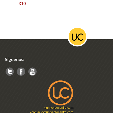
X10
Síguenos:
•
universocentro.com
•
contacto@universocentro.com