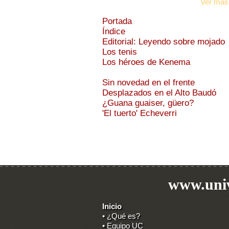
Ver más
Portada
Índice
Editorial: Leyendo sobre mojado
Los tenis
Los héroes de Kenema
Sin novedad en el frente
Desplazados en el Alto Baudó
¿Guana guaiser, güero?
'El tuerto' Echeverri
www.univ
Inicio
• ¿Qué es?
• Equipo UC