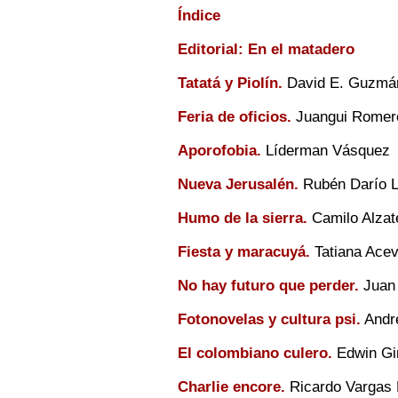
Índice
Editorial: En el matadero
Tatatá y Piolín.
David E. Guzmá
Feria de oficios.
Juangui Romer
Aporofobia.
Líderman Vásquez
Nueva Jerusalén.
Rubén Darío L
Humo de la sierra.
Camilo Alzat
Fiesta y maracuyá.
Tatiana Ace
No hay futuro que perder.
Juan 
Fotonovelas y cultura psi.
André
El colombiano culero.
Edwin Gi
Charlie encore.
Ricardo Vargas