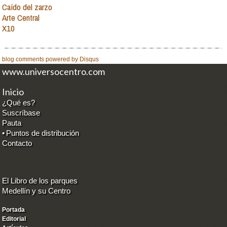
Caído del zarzo
Arte Central
X10
blog comments powered by
Disqus
www.universocentro.com
Inicio
¿Qué es?
Suscríbase
Pauta
•
Puntos de distribución
Contacto
El Libro de los parques
Medellín y su Centro
Portada
Editorial