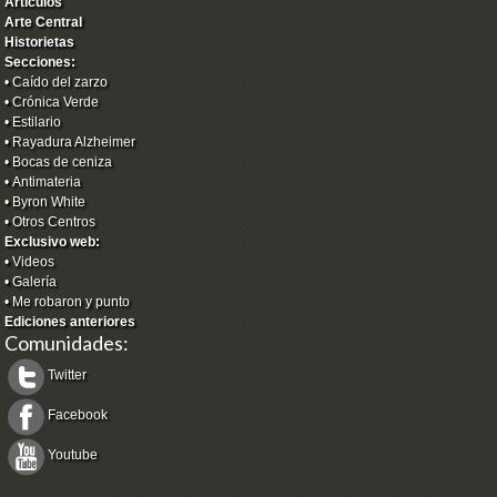
Artículos
Arte Central
Historietas
Secciones:
•
Caído del zarzo
•
Crónica Verde
•
Estilario
•
Rayadura Alzheimer
•
Bocas de ceniza
•
Antimateria
•
Byron White
•
Otros Centros
Exclusivo web:
•
Videos
•
Galería
•
Me robaron y punto
Ediciones anteriores
Comunidades:
Twitter
Facebook
Youtube