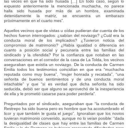
las veces en que ha sido husada […] En todo caso, según lo
expuesto anteriormente la mencionada muchacha, no parece
halla sido husada por más de un hombre, examinada
detenidamente la matriz, se encuentra un embarazo
próximamente en el cuarto mes”.
Aquellos vecinos que de vistas u oídas pudieran dar cuenta de los
hechos fueron interrogados: ¿sabían del noviazgo? ¿Cuál era la
conducta moral de los implicados? ¿Tuvieron noticia del
compromiso de matrimonio? ¿Había igualdad o diferencia en
cuanto a posición social y pecunaria entre las familias del
sindicado y la ofendida? Por la confianza que notaban en las
conversaciones en el corredor de la casa de La Tolda, los vecinos
aseguraban que existía un noviazgo. De la conducta de Carmen
Emilia todos los testimonios coincidían en que era “muchacha
reputada como muy buena”, “mujer honrada y recatada”, “una
señorita de buenos sentimientos y de una conducta moral
intachable” y que “si es verdad que dicha señorita ha sido
seducida, debió ser que alguno se aprovechó de la inesperiencia
de ella y le prometió casarse para poder perderla”.
Preguntados por el sindicado, aseguraban que “la conducta de
Restrepo ha sido buena pero es hombre que ha acostumbrado el
licor y que también le gusta el juego”. Ignoraban que los novios
tuvieran matrimonio convenido, aunque no lo veían posible: “dada
la desigualdad de clases que hay entre las familias de Carmen