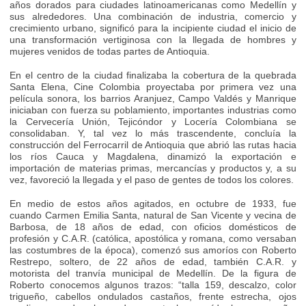
años dorados para ciudades latinoamericanas como Medellín y
sus alrededores. Una combinación de industria, comercio y
crecimiento urbano, significó para la incipiente ciudad el inicio de
una transformación vertiginosa con la llegada de hombres y
mujeres venidos de todas partes de Antioquia.
En el centro de la ciudad finalizaba la cobertura de la quebrada
Santa Elena, Cine Colombia proyectaba por primera vez una
película sonora, los barrios Aranjuez, Campo Valdés y Manrique
iniciaban con fuerza su poblamiento, importantes industrias como
la Cervecería Unión, Tejicóndor y Locería Colombiana se
consolidaban. Y, tal vez lo más trascendente, concluía la
construcción del Ferrocarril de Antioquia que abrió las rutas hacia
los ríos Cauca y Magdalena, dinamizó la exportación e
importación de materias primas, mercancías y productos y, a su
vez, favoreció la llegada y el paso de gentes de todos los colores.
En medio de estos años agitados, en octubre de 1933, fue
cuando Carmen Emilia Santa, natural de San Vicente y vecina de
Barbosa, de 18 años de edad, con oficios domésticos de
profesión y C.A.R. (católica, apostólica y romana, como versaban
las costumbres de la época), comenzó sus amoríos con Roberto
Restrepo, soltero, de 22 años de edad, también C.A.R. y
motorista del tranvía municipal de Medellín. De la figura de
Roberto conocemos algunos trazos: “talla 159, descalzo, color
trigueño, cabellos ondulados castaños, frente estrecha, ojos