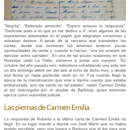
“Negrita”, “Estimado amorcito”, “Espero ansioso tu respuesta”,
“Dedícate pues a mi que yo me dedico a ti”, eran algunas de las
expresiones plasmadas en el papel, que alegraban corazones y
avivaban deseos. A pesar de la cercanía que transmiten las
cartas, desde ese momento los amantes tuvieron pocas
oportunidades de verse y, cuando lo hacían, “era sin ocasión de
ejecutar actos carnales”. En una de las pocas ocasiones en que
Restrepo visitó La Tolda, volvieron a juntar sus cuerpos: “En
octubre del año pasado vino, estuvimos cohabitando una sola vez
un día domingo debió ser del seis al ocho de dicho mes, y desde
esa fecha yo nada particular senti en mi. Fue cuando llegó la
época de la menstruación que vine a darme cuenta que estaba
embarazada, aún me siento en tal estado”, relató Carmen Emilia
al ser interrogada por el alcalde de Barbosa, quien entonces
ejercía como autoridad judicial.
Las piernas de Carmen Emilia
La respuesta de Roberto a la última carta de Carmen Emilia no
llegó. En su lugar mandó a decirle con José Marín que no había
podido escribirle, pero que bajara a Barbosa que él iba para que