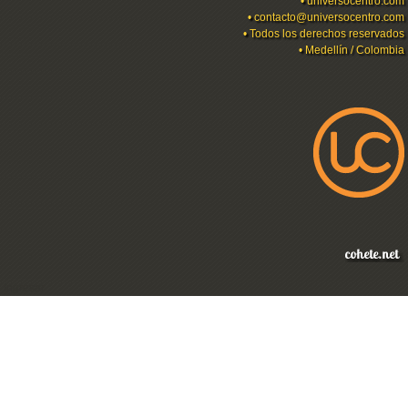
•
universocentro.com
•
contacto@universocentro.com
• Todos los derechos reservados
• Medellín / Colombia
Ingresar