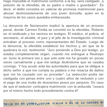
haga imposible el matrimonio conforme a la ley, será castigado, a
petición de la ofendida, de su padre o madre o guardador”. Es
decir, el delito consistía en valerse de promesa matrimonial para
abusar deshonestamente de una joven doncella, quien en la
mayoría de los casos quedaba embarazada.
La denuncia de Nacianceno implicó la apertura de un proceso
penal, donde Carmen Emilia se convirtió en la ofendida, Roberto
en el sindicado y los vecinos en testigos. El médico, el policía, el
secretario, el alcalde, el juez y el jefe de la investigación criminal
entraban al proceso como representantes del Estado. Luego de
la denuncia, la ofendida estableció los hechos y, sin que se le
quebrara la voz, testimonió: “Juro poniendo a Dios por testigo, yo
estaba completamente virgen, cuando me entregué a Restrepo
en Junio la primera vez y que solo este me ha gosado en pocas
veces carnalmente y que me sedujo diciéndome que se casaba
conmigo. Y hoy acudo ante las autoridades para que se obligue a
dicho señor a que me cumpla su palabra o me resarza de daños
que me ha causado con su proceder”. La seducción podía ser
castigada con penas entre uno y cuatro años de reclusión y con
el pago de una multa de doscientos pesos por perjuicio. En caso
de que el seductor contrajera matrimonio con la seducida “cesará
por el mismo hecho todo procedimiento contra él”.