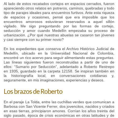
Al lado de estos recatados cortejos en espacios cerrados, fueron
apareciendo otros relatos en potreros, caminos, quebradas y todo
tipo de parajes ideales para encuentros furtivos. Ante esta riqueza
de espacios y ocasiones, pensé que era imposible que los
encuentros amorosos estuvieran reservados a aquel sillón
vigilado. Me sigo preguntando por las formas de cortejo,
seducción y amor cuando Medellín empezaba su proceso de
urbanización. ¿Por qué nuestras abuelas se casaron tan jóvenes
y casi siempre con su primer novio?
En los expedientes que conserva el Archivo Histórico Judicial de
Medellín, ubicado en la Universidad Nacional de Colombia,
encontré un rico acervo para seguir alimentando estas preguntas.
Las líneas siguientes fueron reconstruidas a partir de uno de
ellos: “Sumario por Seducción”, adelantado a Roberto Restrepo
en 1935, guardado en la carpeta 12158. Se inspiran también en
la historiografía local, en conversaciones cotidianas y,
seguramente, en mis imaginaciones, experiencias y deseos.
Los brazos de Roberto
En el paraje La Tolda, entre las cuchillas verdes que comunican a
Barbosa con San Vicente Ferrer, dos jovencitos, nacidos y criados
en esas tierras, principiaron amores. Corrían los años treinta del
siglo pasado, época de crisis económicas en otras latitudes y de