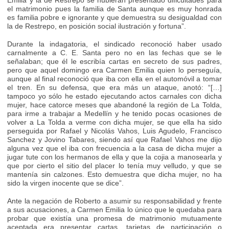
Emilia y la de Restrepo se hubieran presentado dificultades para
el matrimonio pues la familia de Santa aunque es muy honrada
es familia pobre e ignorante y que demuestra su desigualdad con
la de Restrepo, en posición social ilustración y fortuna”.
Durante la indagatoria, el sindicado reconoció haber usado
carnalmente a C. E. Santa pero no en las fechas que se le
señalaban; que él le escribía cartas en secreto de sus padres,
pero que aquel domingo era Carmen Emilia quien lo perseguía,
aunque al final reconoció que iba con ella en el automóvil a tomar
el tren. En su defensa, que era más un ataque, anotó: “[…]
tampoco yo sólo he estado ejecutando actos carnales con dicha
mujer, hace catorce meses que abandoné la región de La Tolda,
para irme a trabajar a Medellín y he tenido pocas ocasiones de
volver a La Tolda a verme con dicha mujer, se que ella ha sido
perseguida por Rafael y Nicolás Vahos, Luis Agudelo, Francisco
Sanchez y Jovino Tabares, siendo así que Rafael Vahos me dijo
alguna vez que el iba con frecuencia a la casa de dicha mujer a
jugar tute con los hermanos de ella y que la cojia a manosearla y
que por cierto el sitio del placer lo tenía muy velludo, y que se
mantenía sin calzones. Esto demuestra que dicha mujer, no ha
sido la virgen inocente que se dice”.
Ante la negación de Roberto a asumir su responsabilidad y frente
a sus acusaciones, a Carmen Emilia lo único que le quedaba para
probar que existía una promesa de matrimonio mutuamente
aceptada era presentar cartas, tarjetas de participación o