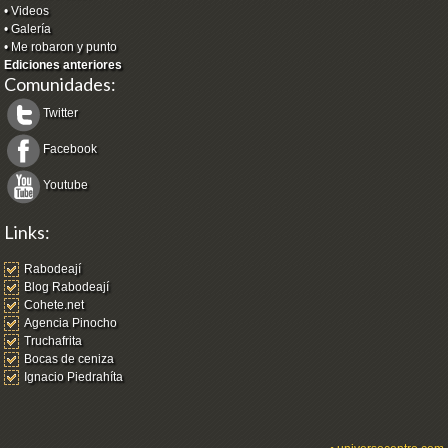
•
Videos
•
Galería
•
Me robaron y punto
Ediciones anteriores
Comunidades:
Twitter
Facebook
Youtube
Links:
Rabodeají
Blog Rabodeají
Cohete.net
Agencia Pinocho
Truchafrita
Bocas de ceniza
Ignacio Piedrahíta