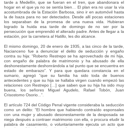
tarde a Medellín, que se fueran en el tren, que abandonara el
hogar en el que ya no se sentía bien… El plan era no usar la vía
acostumbrada de la Estación Barbosa, sino ir en automóvil hasta
la de Isaza para no ser detectados. Desde allí pocas estaciones
los separaban de la promesa de una nueva vida. Hubieran
logrado la huida esa tarde de domingo de no ser por la
persecución que emprendió el alterado padre. Antes de llegar a la
estación, por la carretera al Hatillo, les dio alcance.
El mismo domingo, 20 de enero de 1935, a las cinco de la tarde,
Nacianceno fue a denunciar el delito de seducción y engaño
contra su hija: “Roberto Restrepo se ha aprovechado de mi hija,
con engaño de palabra de matrimonio y ha abusado de ella
deshonestamente deshonrándola a tal punto que se encuentra en
estado de embarazo”. Y para que quedara constancia en el
sumario, agregó “que su familia ha sido toda de buenos
antecedentes y que su hija se hallaba virgen cuando empezó las
relaciones con Restrepo […] que saben que su hija ha sido muy
buena, los señores Miguel Agudelo, Rafael Tobón, Juan
Crisostomo Osorio...”.
El artículo 724 del Código Penal vigente consideraba la seducción
como un delito: “El hombre que habiendo contraído esponsales
con una mujer y abusado desonestamente de la desposada se
niega después a contraer matrimonio con ella, o procura eludir la
palabra de casamiento, o voluntariamente ejecuta un acto que