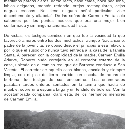
medianos pardos claros, dorso recto, base caída, boca pequeña,
labios delgados, mentón redondo, orejas rectangulares, cejas
negras crespas. No tiene ninguna señal particular, viste
decentemente y alfabeta”. De las señas de Carmen Emilia solo
sabemos por los peritos médicos que era una mujer bien
conformada y sin ninguna anormalidad física.
De vistas, los testigos coindicen en que fue la vecindad la que
favoreció amores entre los dos muchachos, aunque Niacianceno,
padre de la jovencita, se opuso desde el principio a esa relación,
por lo que el susodicho nunca tuvo entrada a la casa de la familia
Santa. Al parecer, con la complicidad de la madre, Carmen Emilia
Adarve, Roberto pudo cortejarla en el corredor externo de la
casa, ubicada en el camino real que de Barbosa conducía a San
Vicente. El corredor de aquella casa blanca, encalada y siempre
limpia, con el piso de tierra barrido con escoba de ramas de
berbena, fue testigo de sus encuentros. Los enamorados
pasaban tardes enteras sentados en la tarima que hacía de
mueble, sobre una espuma larga y un tendido de boleros. Con la
acostumbrada compañía, claro está, de los hermanos menores
de Carmen Emilia.