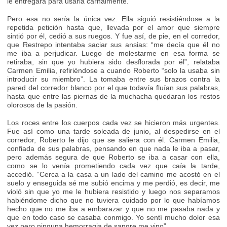
le entregara para usarla carnalmente.
Pero esa no sería la única vez. Ella siguió resistiéndose a la
repetida petición hasta que, llevada por el amor que siempre
sintió por él, cedió a sus ruegos. Y fue así, de pie, en el corredor,
que Restrepo intentaba saciar sus ansias: “me decía que él no
me iba a perjudicar. Luego de molestarme en esa forma se
retiraba, sin que yo hubiera sido desflorada por él”, relataba
Carmen Emilia, refiriéndose a cuando Roberto “solo la usaba sin
introducir su miembro”. La tomaba entre sus brazos contra la
pared del corredor blanco por el que todavía fluían sus palabras,
hasta que entre las piernas de la muchacha quedaran los restos
olorosos de la pasión.
Los roces entre los cuerpos cada vez se hicieron más urgentes.
Fue así como una tarde soleada de junio, al despedirse en el
corredor, Roberto le dijo que se saliera con él. Carmen Emilia,
confiada de sus palabras, pensando en que nada le iba a pasar,
pero además segura de que Roberto se iba a casar con ella,
como se lo venía prometiendo cada vez que caía la tarde,
accedió. “Cerca a la casa a un lado del camino me acostó en el
suelo y enseguida sé me subió encima y me perdió, es decir, me
violó sin que yo me le hubiera resistido y luego nos separamos
habiéndome dicho que no tuviera cuidado por lo que habíamos
hecho que no me iba a embarazar y que no me pasaba nada y
que en todo caso se casaba conmigo. Yo sentí mucho dolor esa
vez pero ninguna hemorragia de sangre me vino”.