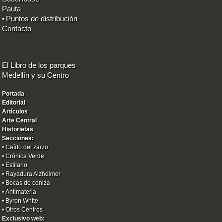
Pauta
•
Puntos de distribución
Contacto
El Libro de los parques
Medellín y su Centro
Portada
Editorial
Artículos
Arte Central
Historietas
Secciones:
•
Caído del zarzo
•
Crónica Verde
•
Estilario
•
Rayadura Alzheimer
•
Bocas de ceniza
•
Antimateria
•
Byron White
•
Otros Centros
Exclusivo web: