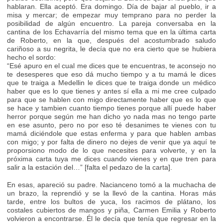
hablaran. Ella aceptó. Era domingo. Día de bajar al pueblo, ir a
misa y mercar; de empezar muy temprano para no perder la
posibilidad de algún encuentro. La pareja conversaba en la
cantina de los Echavarría del mismo tema que en la última carta
de Roberto, en la que, después del acostumbrado saludo
cariñoso a su negrita, le decía que no era cierto que se hubiera
hecho el sordo:
“Esé apuro en el cual me dices que te encuentras, te aconsejo no
te desesperes que eso dá mucho tiempo y a tu mamá le dices
que te traiga a Medellin le dices que te traiga donde un médico
haber que es lo que tienes y antes sí ella a mi me cree culpado
para que se hablen con migo directamente haber que es lo que
se hace y tambien cuanto tiempo tienes porque allí puede haber
herror porque según me han dicho yo nada mas no tengo parte
en ese asunto, pero no por eso té desanimes te vienes con tu
mamá diciéndole que estas enferma y para que hablen ambas
con migo; y por falta de dinero no dejes de venir que ya aquí te
proporsiono modo de lo que necesites para volverte, y en la
próxima carta tuya me dices cuando vienes y en que tren para
salir a la estación del…” [falta el pedazo de la carta].
En esas, apareció su padre. Nacianceno tomó a la muchacha de
un brazo, la reprendió y se la llevó de la cantina. Horas más
tarde, entre los bultos de yuca, los racimos de plátano, los
costales cubiertos de mangos y piña, Carmen Emilia y Roberto
volvieron a encontrarse. Él le decía que tenía que regresar en la