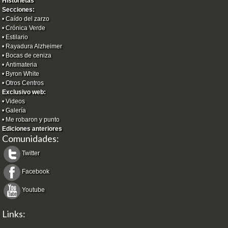
Historietas
Secciones:
•
Caído del zarzo
•
Crónica Verde
•
Estilario
•
Rayadura Alzheimer
•
Bocas de ceniza
•
Antimateria
•
Byron White
•
Otros Centros
Exclusivo web:
•
Videos
•
Galería
•
Me robaron y punto
Ediciones anteriores
Comunidades:
Twitter
Facebook
Youtube
Links: