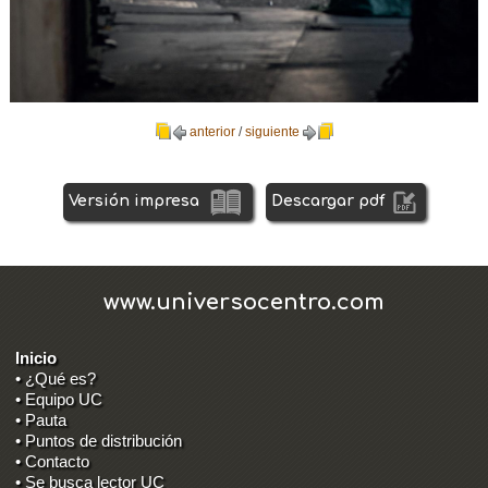
anterior
/
siguiente
Versión impresa
Descargar pdf
www.universocentro.com
Inicio
• ¿Qué es?
• Equipo UC
• Pauta
• Puntos de distribución
• Contacto
• Se busca lector UC