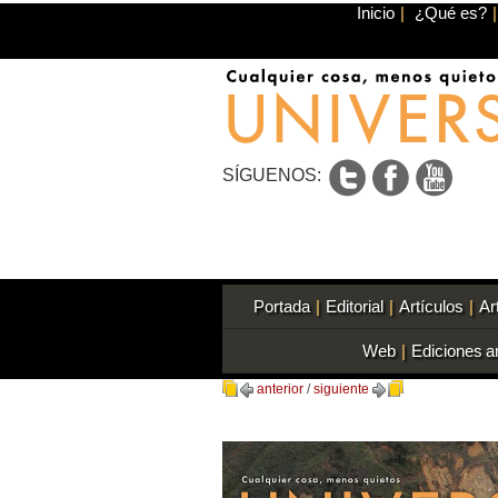
Inicio
|
¿Qué es?
|
SÍGUENOS:
Portada
|
Editorial
|
Artículos
|
Ar
Web
|
Ediciones a
anterior
/
siguiente