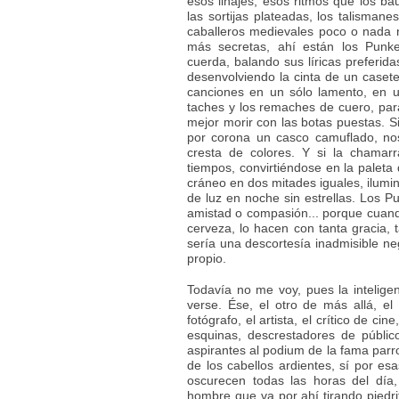
esos linajes, esos ritmos que los bau
las sortijas plateadas, los talismane
caballeros medievales poco o nada 
más secretas, ahí están los Punk
cuerda, balando sus líricas preferid
desenvolviendo la cinta de un casete
canciones en un sólo lamento, en u
taches y los remaches de cuero, par
mejor morir con las botas puestas. S
por corona un casco camuflado, no
cresta de colores. Y si la chamarra
tiempos, convirtiéndose en la paleta 
cráneo en dos mitades iguales, ilum
de luz en noche sin estrellas. Los P
amistad o compasión... porque cuando
cerveza, lo hacen con tanta gracia, 
sería una descortesía inadmisible ne
propio.
Todavía no me voy, pues la intelige
verse. Ése, el otro de más allá, el p
fotógrafo, el artista, el crítico de ci
esquinas, descrestadores de públi
aspirantes al podium de la fama parro
de los cabellos ardientes, sí por es
oscurecen todas las horas del día,
hombre que va por ahí tirando piedrit