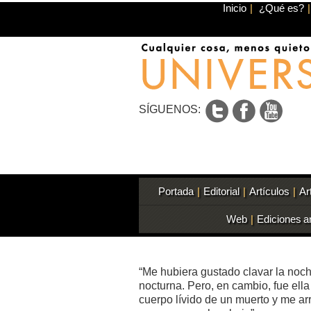
Inicio
|
¿Qué es?
|
SÍGUENOS:
Portada
|
Editorial
|
Artículos
|
Ar
Web
|
Ediciones a
“Me hubiera gustado clavar la noc
nocturna. Pero, en cambio, fue ell
cuerpo lívido de un muerto y me arr