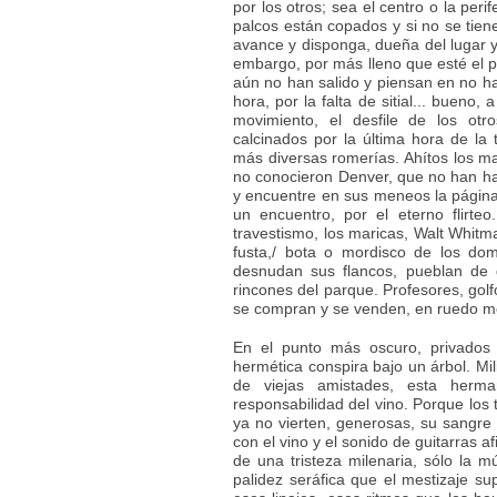
por los otros; sea el centro o la perif
palcos están copados y si no se tiene
avance y disponga, dueña del lugar y
embargo, por más lleno que esté el p
aún no han salido y piensan en no ha
hora, por la falta de sitial... bueno
movimiento, el desfile de los otr
calcinados por la última hora de la 
más diversas romerías. Ahítos los ma
no conocieron Denver, que no han ha
y encuentre en sus meneos la página m
un encuentro, por el eterno flirteo
travestismo, los maricas, Walt Whitma
fusta,/ bota o mordisco de los do
desnudan sus flancos, pueblan de gr
rincones del parque. Profesores, golf
se compran y se venden, en ruedo mer
En el punto más oscuro, privados 
hermética conspira bajo un árbol. M
de viejas amistades, esta her
responsabilidad del vino. Porque los
ya no vierten, generosas, su sangre
con el vino y el sonido de guitarras 
de una tristeza milenaria, sólo la m
palidez seráfica que el mestizaje su