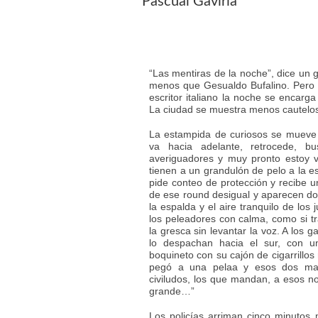
Pascual Gaviria
“Las mentiras de la noche”, dice un g
menos que Gesualdo Bufalino. Pero re
escritor italiano la noche se encarg
La ciudad se muestra menos cautelosa
La estampida de curiosos se mueve s
va hacia adelante, retrocede, b
averiguadores y muy pronto estoy 
tienen a un grandulón de pelo a la e
pide conteo de protección y recibe
de ese round desigual y aparecen dos
la espalda y el aire tranquilo de los
los peleadores con calma, como si tr
la gresca sin levantar la voz. A los
lo despachan hacia el sur, con 
boquineto con su cajón de cigarrillos
pegó a una pelaa y esos dos man
civiludos, los que mandan, a esos no 
grande…”
Los policías arriman cinco minutos 