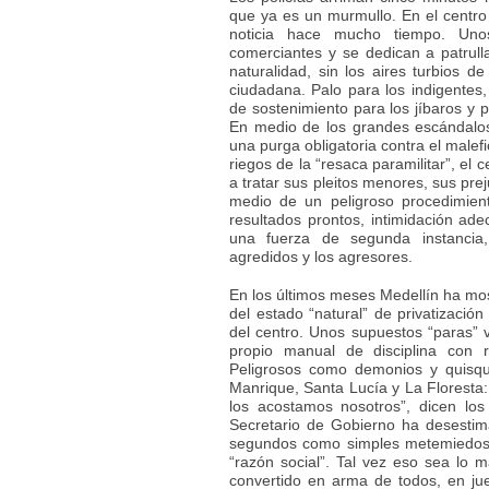
que ya es un murmullo. En el centro
noticia hace mucho tiempo. Unos
comerciantes y se dedican a patrull
naturalidad, sin los aires turbios d
ciudadana. Palo para los indigentes
de sostenimiento para los jíbaros y p
En medio de los grandes escándalos
una purga obligatoria contra el malefic
riegos de la “resaca paramilitar”, el
a tratar sus pleitos menores, sus pre
medio de un peligroso procedimiento
resultados prontos, intimidación ad
una fuerza de segunda instancia
agredidos y los agresores.
En los últimos meses Medellín ha mo
del estado “natural” de privatizac
del centro. Unos supuestos “paras” v
propio manual de disciplina con 
Peligrosos como demonios y quisqu
Manrique, Santa Lucía y La Floresta: 
los acostamos nosotros”, dicen los
Secretario de Gobierno ha desestim
segundos como simples metemiedos 
“razón social”. Tal vez eso sea lo
convertido en arma de todos, en ju