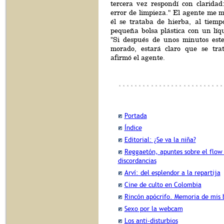
tercera vez respondí con claridad
error de limpieza." El agente me m
él se trataba de hierba, al tie
pequeña bolsa plástica con un líqu
"Si después de unos minutos este
morado, estará claro que se tra
afirmó el agente.
Portada
Índice
Editorial: ¿Se va la niña?
Reggaetón, apuntes sobre el flow
discordancias
Arví: del esplendor a la repartija
Cine de culto en Colombia
Rincón apócrifo. Memoria de mis b
Sexo por la webcam
Los anti-disturbios