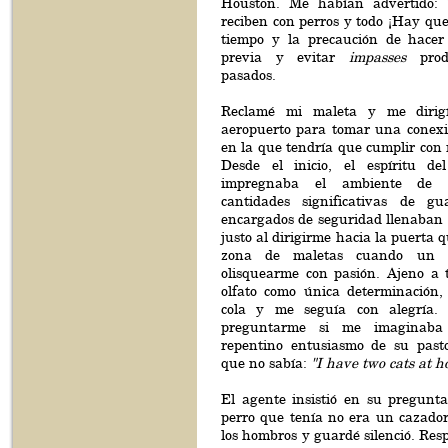
Houston. Me habían advertido: "
reciben con perros y todo ¡Hay que 
tiempo y la precaución de hacer
previa y evitar
impasses
produ
pasados.
Reclamé mi maleta y me dirigí
aeropuerto para tomar una conexi
en la que tendría que cumplir con 
Desde el inicio, el espíritu de
impregnaba el ambiente de f
cantidades significativas de gu
encargados de seguridad llenaban e
justo al dirigirme hacia la puerta 
zona de maletas cuando un 
olisquearme con pasión. Ajeno a 
olfato como única determinación,
cola y me seguía con alegría. 
preguntarme si me imaginaba
repentino entusiasmo de su past
que no sabía:
"I have two cats at h
El agente insistió en su pregunta
perro que tenía no era un cazador
los hombros y guardé silenció. Res