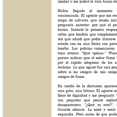
similar y me indicó la ruta hacia ot
Había llegado el momento 
concienzuda. El agente que me rec
etapa de calvario, que recién inic
pregunta anterior: por qué el pe
hocico. Intenté la primera respue
sabía que tendría que complement
Así que añadí que podía tratarse
estado con en una fiesta con pe
hierba. Los policías comenzaron
tono irónico: "Qué opinas." "Pu
parece indicar que el señor fuma 
por el rápido silogismo de los 
reclamo. Lo que siguió fue una pe
sobre si los amigos de mis amig
amigos de fuma.
En medio de la discusión apareció
una gota, una brizna. El agente so
llenó de dignidad y me preguntó: 
tan pequeño que pensé soplar
desapareciera. "¿Qué es esto?", i
Guarde silencio. Lo miré y sentí
expandía. Pero antes de que pud