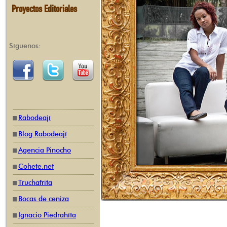
Proyectos Editoriales
Síguenos:
Rabodeají
Blog Rabodeají
Agencia Pinocho
Cohete.net
Truchafrita
Bocas de ceniza
Ignacio Piedrahíta