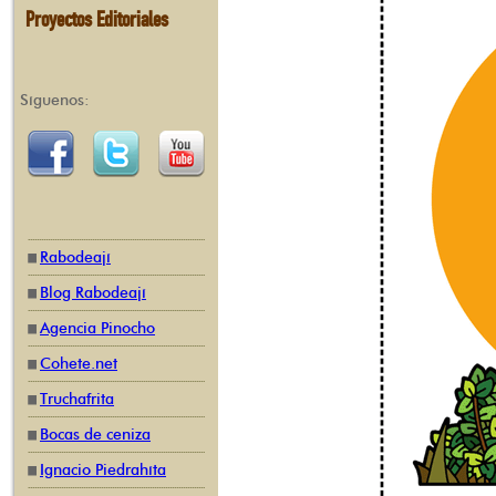
Proyectos Editoriales
Síguenos:
Rabodeají
Blog Rabodeají
Agencia Pinocho
Cohete.net
Truchafrita
Bocas de ceniza
Ignacio Piedrahíta