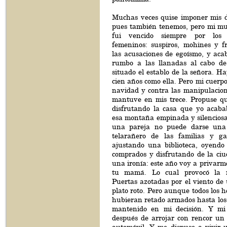
Muchas veces quise imponer mis 
pues también tenemos, pero mi muj
fui vencido siempre por los a
femeninos: suspiros, mohines y fr
las acusaciones de egoísmo, y aca
rumbo a las llanadas al cabo de
situado el establo de la señora. 
cien años como ella. Pero mi cuerpo 
navidad y contra las manipulacio
mantuve en mis trece. Propuse q
disfrutando la casa que yo acaba
esa montaña empinada y silenciosa
una pareja no puede darse una 
telarañero de las familias y ga
ajustando una biblioteca, oyendo 
comprados y disfrutando de la ciu
una ironía: este año voy a privarme
tu mamá. Lo cual provocó la r
Puertas azotadas por el viento de
plato roto. Pero aunque todos los 
hubieran retado armados hasta los
mantenido en mi decisión. Y mi 
después de arrojar con rencor un 