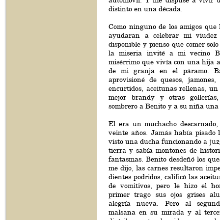
automóvil. Y me dispuse a vivir 
distinto en una década.
Como ninguno de los amigos que 
ayudaran a celebrar mi viudez t
disponible y pienso que comer sol
la miseria invité a mi vecino 
misérrimo que vivía con una hija af
de mi granja en el páramo. B
aprovisioné de quesos, jamones, 
encurtidos, aceitunas rellenas, un 
mejor brandy y otras gollería
sombrero a Benito y a su niña una
El era un muchacho descarnado, 
veinte años. Jamás había pisado l
visto una ducha funcionando a juzg
tierra y sabía montones de histor
fantasmas. Benito desdeñó los que
me dijo, las carnes resultaron imp
dientes podridos, calificó las aceit
de vomitivos, pero le hizo el h
primer trago sus ojos grises a
alegría nueva. Pero al segund
malsana en su mirada y al terce