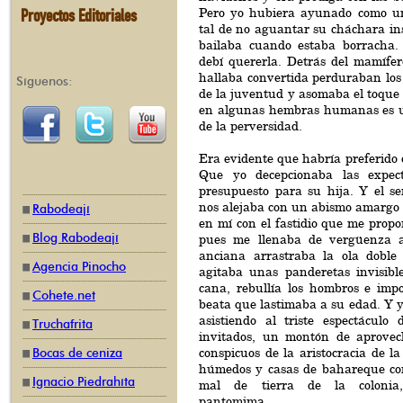
Proyectos Editoriales
Pero yo hubiera ayunado como u
tal de no aguantar su cháchara ins
bailaba cuando estaba borracha.
debí quererla. Detrás del mamífer
hallaba convertida perduraban los r
Síguenos:
de la juventud y asomaba el toque 
en algunas hembras humanas es u
de la perversidad.
Era evidente que habría preferido o
Que yo decepcionaba las expec
presupuesto para su hija. Y el se
nos alejaba con un abismo amargo 
Rabodeají
en mí con el fastidio que me prop
Blog Rabodeají
pues me llenaba de vergüenza a
anciana arrastraba la ola doble
Agencia Pinocho
agitaba unas panderetas invisibl
cana, rebullía los hombros e imp
Cohete.net
beata que lastimaba a su edad. Y y
asistiendo al triste espectáculo
Truchafrita
invitados, un montón de aprovec
conspicuos de la aristocracia de la
Bocas de ceniza
húmedos y casas de bahareque con
Ignacio Piedrahíta
mal de tierra de la colonia
pantomima.