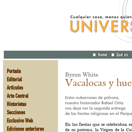
Portada
Byron White
Editorial
Vacalocas y hue
Artículos
Arte Central
Entre nubarrones de pólvora,
Historietas
nuestro historiador Rafael Ortiz
nos deja ver la segunda entrega
Secciones
de las fiestas religiosas en el Parqu
Exclusivo Web
En las fiestas que se celebraban e
Ediciones anteriores
de su patrona, la Virgen de la Can