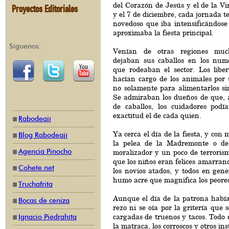
del Corazón de Jesús y el de la V
Proyectos Editoriales
y el 7 de diciembre, cada jornada 
novedoso que iba intensificándos
aproximaba la fiesta principal.
Síguenos:
Venían de otras regiones muc
dejaban sus caballos en los nu
que rodeaban el sector. Los liber
hacían cargo de los animales por
no solamente para alimentarlos si
Se admiraban los dueños de que, 
de caballos, los cuidadores podí
exactitud el de cada quien.
Rabodeají
Ya cerca el día de la fiesta, y con
Blog Rabodeají
la pelea de la Madremonte o de
Agencia Pinocho
moralizador y un poco de terroris
que los niños eran felices amarrand
Cohete.net
los novios atados, y todos en gene
humo acre que magnifica los peores
Truchafrita
Aunque el día de la patrona había 
Bocas de ceniza
rezo ni se oía por la gritería que
cargadas de truenos y tacos. Todo 
Ignacio Piedrahíta
la matraca, los corroscos y otros in