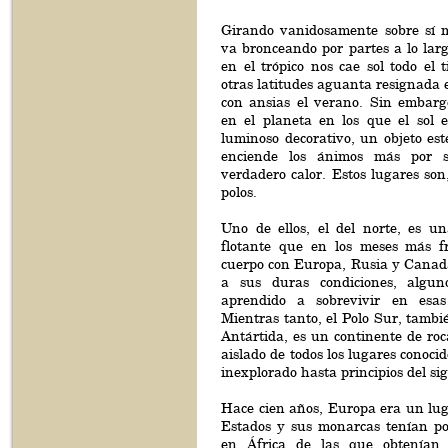
Girando vanidosamente sobre sí m
va bronceando por partes a lo lar
en el trópico nos cae sol todo el 
otras latitudes aguanta resignada e
con ansias el verano. Sin embarg
en el planeta en los que el sol 
luminoso decorativo, un objeto est
enciende los ánimos más por s
verdadero calor. Estos lugares son
polos.
Uno de ellos, el del norte, es un
flotante que en los meses más f
cuerpo con Europa, Rusia y Canadá
a sus duras condiciones, algu
aprendido a sobrevivir en esas 
Mientras tanto, el Polo Sur, tambi
Antártida, es un continente de roca
aislado de todos los lugares conoci
inexplorado hasta principios del sig
Hace cien años, Europa era un lug
Estados y sus monarcas tenían po
en África de las que obtenían 