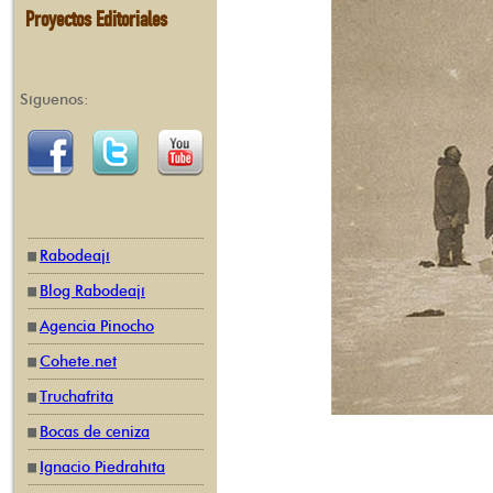
Proyectos Editoriales
Síguenos:
Rabodeají
Blog Rabodeají
Agencia Pinocho
Cohete.net
Truchafrita
Bocas de ceniza
Ignacio Piedrahíta