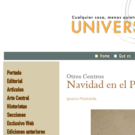
Portada
Otros Centros
Editorial
Navidad en el 
Artículos
Arte Central
Ignacio Piedrahíta
Historietas
Secciones
Exclusivo Web
Ediciones anteriores