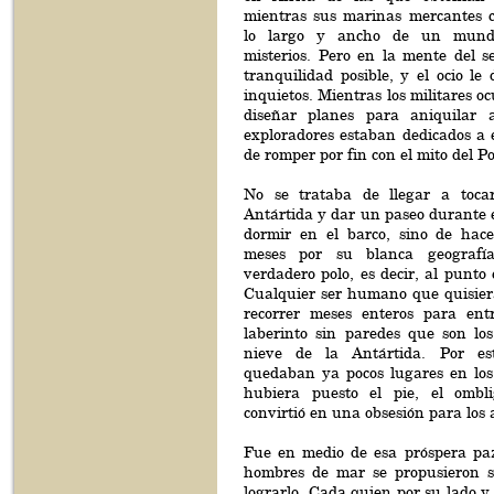
mientras sus marinas mercantes 
lo largo y ancho de un mund
misterios. Pero en la mente del
tranquilidad posible, y el ocio le
inquietos. Mientras los militares o
diseñar planes para aniquilar a
exploradores estaban dedicados a 
de romper por fin con el mito del Po
No se trataba de llegar a tocar
Antártida y dar un paseo durante e
dormir en el barco, sino de hac
meses por su blanca geografía
verdadero polo, es decir, al punto 
Cualquier ser humano que quisiera
recorrer meses enteros para ent
laberinto sin paredes que son lo
nieve de la Antártida. Por es
quedaban ya pocos lugares en lo
hubiera puesto el pie, el omb
convirtió en una obsesión para los
Fue en medio de esa próspera pa
hombres de mar se propusieron s
lograrlo. Cada quien por su lado y 