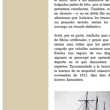
lo tanto, dotó a los miembros de
holgadas pieles de lobo, que al tie
permitían ventilación. También, ad
en abanico —y no en doble fila in
siberianos que halarían los trine
un pequeño secreto, serían los
noruego un triunfo definitivo.
Scott, por su parte, confiaba más e
de fibras artificiales, y pensó que
serían más útiles que los perro
cargado por caballos asiáticos aco
Estaba tan seguro de sus disp
siquiera se preocupó por aprend
deporte en el que Amundsen 
expertos. Encomendado a la tecnol
la marina de su majestad comenzó
noviembre de 1911, diez días 
hiciera Amundsen.