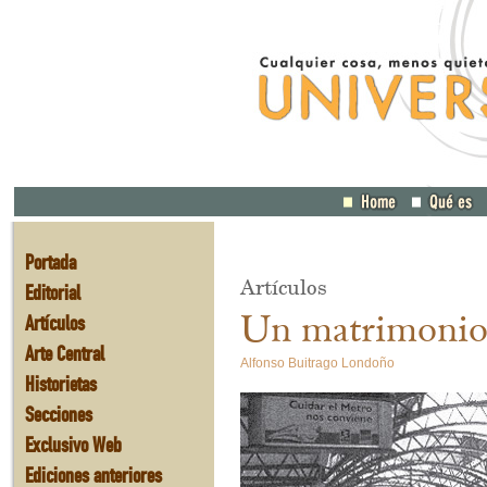
Portada
Artículos
Editorial
Un matrimonio 
Artículos
Arte Central
Alfonso Buitrago Londoño
Historietas
Secciones
Exclusivo Web
Ediciones anteriores