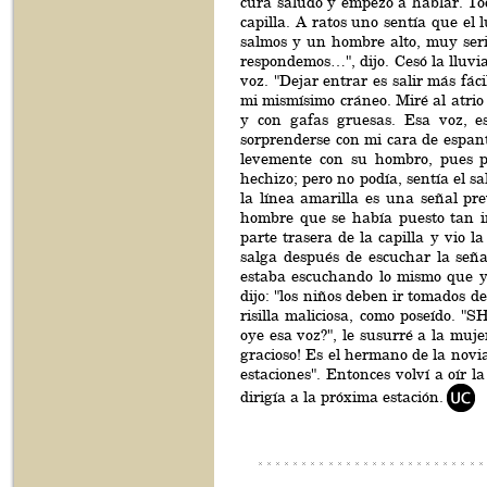
cura saludó y empezó a hablar. Tod
capilla. A ratos uno sentía que el
salmos y un hombre alto, muy serio
respondemos…", dijo. Cesó la lluvia
voz. "Dejar entrar es salir más fá
mi mismísimo cráneo. Miré al atrio
y con gafas gruesas. Esa voz, e
sorprenderse con mi cara de espan
levemente con su hombro, pues po
hechizo; pero no podía, sentía el 
la línea amarilla es una señal pr
hombre que se había puesto tan in
parte trasera de la capilla y vio 
salga después de escuchar la seña
estaba escuchando lo mismo que yo
dijo: "los niños deben ir tomados d
risilla maliciosa, como poseído. 
oye esa voz?", le susurré a la mu
gracioso! Es el hermano de la novia
estaciones". Entonces volví a oír la
dirigía a la próxima estación.