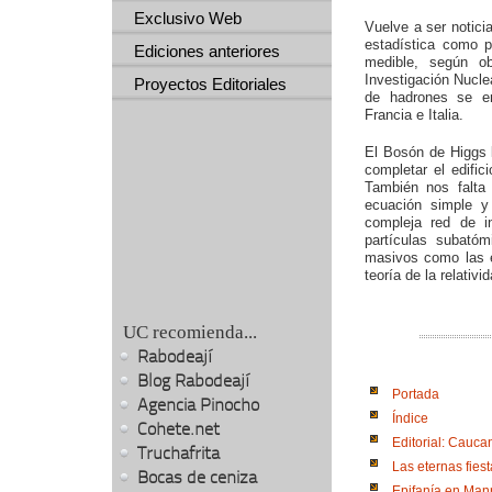
Exclusivo Web
Vuelve a ser notic
estadística como 
Ediciones anteriores
medible, según o
Investigación Nucle
Proyectos Editoriales
de hadrones se en
Francia e Italia.
El Bosón de Higgs l
completar el edific
También nos falta 
ecuación simple y
compleja red de i
partículas subató
masivos como las e
teoría de la relativi
UC recomienda...
Rabodeají
Blog Rabodeají
Portada
Agencia Pinocho
Índice
Cohete.net
Editorial: Cauca
Truchafrita
Las eternas fies
Bocas de ceniza
Epifanía en Man