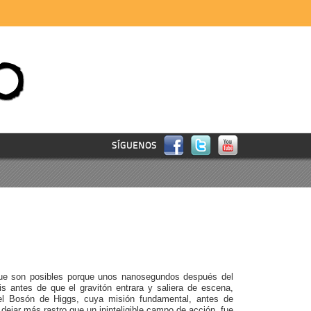
SÍGUENOS
que son posibles porque unos nanosegundos después del
is antes de que el gravitón entrara y saliera de escena,
 el Bosón de Higgs, cuya misión fundamental, antes de
dejar más rastro que un ininteligible campo de acción, fue