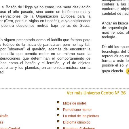
conferir a las
ia el Bosón de Higgs ya no como una mera desviación
conformar obje
pasó el año pasado, sino como un fenómeno real y
cantidad de nad
bservaciones de la Organización Europea para la
ar (Cern, por sus siglas en francés), cuyo colisionador
Andar en busca 
cuentra doscientos metros bajo tierras de Suiza,
de arqueología 
más remoto, al
teología.
o siguen presentado como el ladrillo que faltaba para
io teórico de la física de partículas, pero no hay tal.
De ahí las apue
por "observar" el gravitón, además de encontrar la
tecnología del 
 sencilla que permita meter en un mismo saco la
reproducir en co
nteracciones que determinan el comportamiento de
forma a este lo
micas como el bosón y el fermión, y el de objetos
posible el sol 
strellas y los planetas, en armoniosa mixtura con la
gaya ciencia.
dad.
Ver más Universo Centro N° 36
Mitos de motel
Periodismo menor
nistán
La edad de las piedras
tas
Diploma olímpico
rique Central
Rayadura Alzheimer