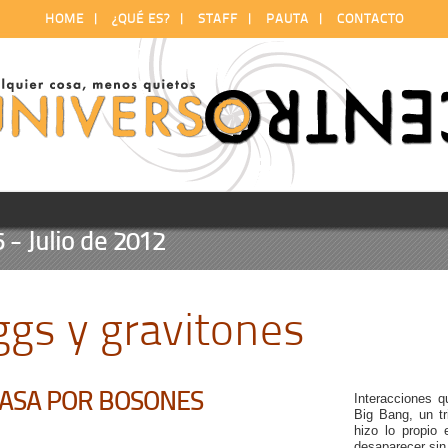
HOME
|
¿QUÉ ES?
|
STAFF
|
PAUTA
|
CONTACTO
 Julio de 2012
ggs y gravitones
PASA POR BOSONES
Interacciones 
Big Bang, un tr
hizo lo propio
desaparecer sin 