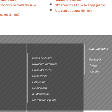
lzoncitos de Mademoiselle
Otros centros: El que se enoja pierde
Arte central: Laura Montoya
no en el menú
Comunidades
Bocas de ceniza
Facebook
Rayadura Alzehimer
Twitter
Caído del zarzo
Youtube
Byron White
Historietas
De memoria
A. Monterroso
Me robaron y punto