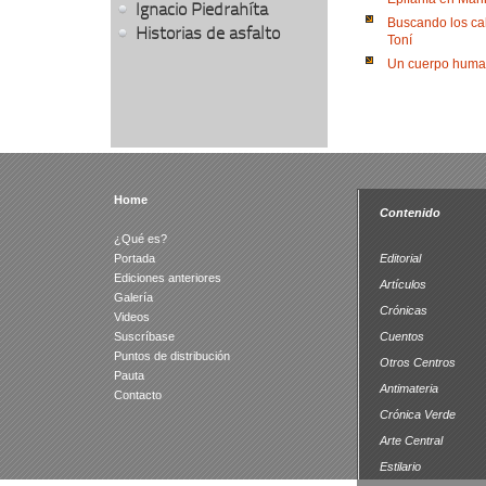
Ignacio Piedrahíta
Buscando los ca
Historias de asfalto
Toní
Un cuerpo huma
Home
Contenido
¿Qué es?
Portada
Editorial
Ediciones anteriores
Artículos
Galería
Crónicas
Videos
Suscríbase
Cuentos
Puntos de distribución
Otros Centros
Pauta
Antimateria
Contacto
Crónica Verde
Arte Central
Estilario