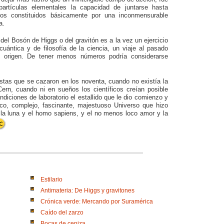
 partículas elementales la capacidad de juntarse hasta
tos constituidos básicamente por una inconmensurable
a.
del Bosón de Higgs o del gravitón es a la vez un ejercicio
cuántica y de filosofía de la ciencia, un viaje al pasado
 origen. De tener menos números podría considerarse
stas que se cazaron en los noventa, cuando no existía la
Cern, cuando ni en sueños los científicos creían posible
ndiciones de laboratorio el estallido que le dio comienzo y
co, complejo, fascinante, majestuoso Universo que hizo
y la luna y el homo sapiens, y el no menos loco amor y la
Estilario
Antimateria: De Higgs y gravitones
Crónica verde: Mercando por Suramérica
Caído del zarzo
Bocas de ceniza