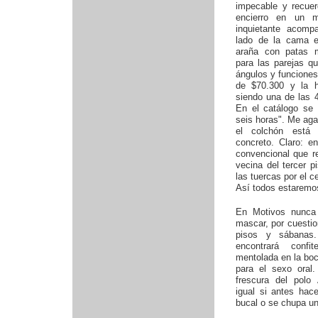
impecable y recue
encierro en un 
inquietante acomp
lado de la cama e
araña con patas m
para las parejas qu
ángulos y funciones
de $70.300 y la h
siendo una de las 
En el catálogo se p
seis horas". Me aga
el colchón está
concreto. Claro: 
convencional que re
vecina del tercer 
las tuercas por el c
Así todos estaremo
En Motivos nunca
mascar, por cuestio
pisos y sábanas.
encontrará confi
mentolada en la boc
para el sexo oral.
frescura del polo 
igual si antes hac
bucal o se chupa un