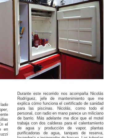
Durante este recorrido nos acompaña Nicolás
Rodríguez, jefe de mantenimiento que me
explica cómo funciona el certificado de sanidad
 lado
para las piscinas. Nicolás, como todo el
ipper
,
personal, con radio en mano parece un miliciano
ente
de barrio. Más adelante me dice que el motel
llas
trabaja con dos calderas para el calentamiento
En el
de agua y producción de vapor, plantas
o en
purificadoras de agua, tanques de reserva,
cuzzi
lavandería e incinerador de basura. Las tuberías