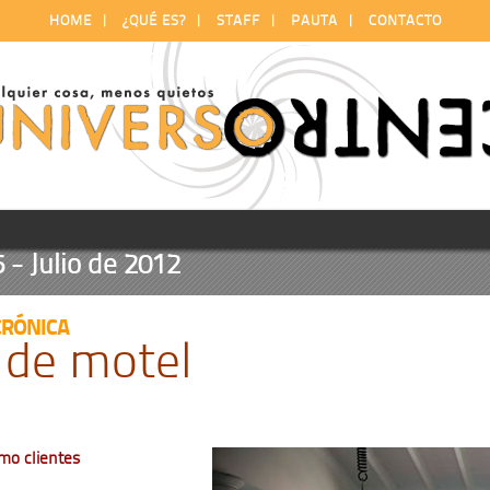
HOME
|
¿QUÉ ES?
|
STAFF
|
PAUTA
|
CONTACTO
 Julio de 2012
CRÓNICA
 de motel
mo clientes