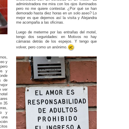
administradora me mira con los ojos iluminados
pero no me quiere contestar. ¿Por qué se han
demorado hasta diez horas en un solo aseo? Lo
mejor es que dejemos así la visita y Alejandra
me acompaña a las oficinas.
Luego de meterme por las entrañas del motel,
tengo dos seguridades: en Motivos no hay
cámaras detrás de los espejos. Y tengo que
volver, pero como un anónimo.
nos,
seo y
pero
os y
onde
s de
mejor
e ver
motel
tares
an 35
ras,
to y
: una
cién
citos