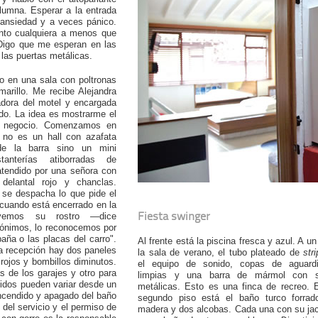
lumna. Esperar a la entrada
ansiedad y a veces pánico.
nto cualquiera a menos que
 Digo que me esperan en las
 las puertas metálicas.
o en una sala con poltronas
marillo. Me recibe Alejandra
adora del motel y encargada
do. La idea es mostrarme el
el negocio. Comenzamos en
 no es un hall con azafata
 de la barra sino un mini
anterías atiborradas de
atendido por una señora con
, delantal rojo y chanclas.
 se despacha lo que pide el
o cuando está encerrado en la
Fiesta swinger
 vemos su rostro —dice
ónimos, lo reconocemos por
aña o las placas del carro".
Al frente está la piscina fresca y azul. A un
 la recepción hay dos paneles
la sala de verano, el tubo plateado de
str
 rojos y bombillos diminutos.
el equipo de sonido, copas de aguardi
s de los garajes y otro para
limpias y una barra de mármol con si
didos pueden variar desde un
metálicas. Esto es una finca de recreo. 
ncendido y apagado del baño
segundo piso está el baño turco forrad
 del servicio y el permiso de
madera y dos alcobas. Cada una con su ja