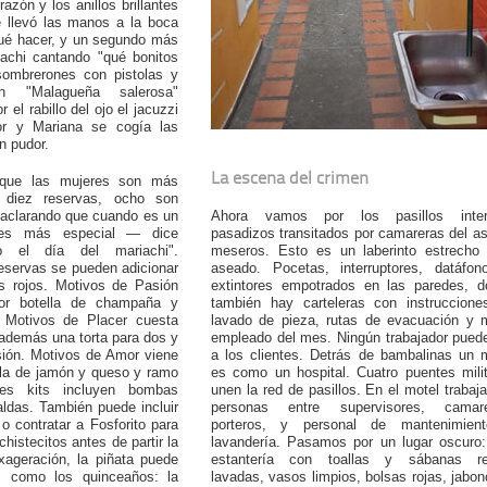
azón y los anillos brillantes
 llevó las manos a la boca
qué hacer, y un segundo más
iachi cantando "qué bonitos
sombrerones con pistolas y
an "Malagueña salerosa"
 el rabillo del ojo el jacuzzi
or y Mariana se cogía las
n pudor.
La escena del crimen
que las mujeres son más
 diez reservas, ocho son
"aclarando que cuando es un
Ahora vamos por los pasillos inter
es más especial — dice
pasadizos transitados por camareras del a
o el día del mariachi".
meseros. Esto es un laberinto estrecho 
eservas se pueden adicionar
aseado. Pocetas, interruptores, datáfon
os rojos. Motivos de Pasión
extintores empotrados en las paredes, d
or botella de champaña y
también hay carteleras con instruccione
. Motivos de Placer cuesta
lavado de pieza, rutas de evacuación y 
además una torta para dos y
empleado del mes. Ningún trabajador pued
sión. Motivos de Amor viene
a los clientes. Detrás de bambalinas un 
bla de jamón y queso y ramo
es como un hospital. Cuatro puentes mili
es kits incluyen bombas
unen la red de pasillos. En el motel trabaj
aldas. También puede incluir
personas entre supervisores, camare
o contratar a Fosforito para
porteros, y personal de mantenimien
histecitos antes de partir la
lavandería. Pasamos por un lugar oscuro
xageración, la piñata puede
estantería con toallas y sábanas re
o, como los quinceaños: la
lavadas, vasos limpios, bolsas rojas, jabon