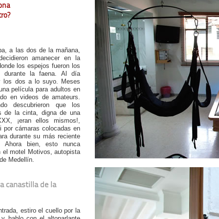
ona
tro?
a, a las dos de la mañana,
decidieron amanecer en la
onde los espejos fueron los
s durante la faena. Al día
y los dos a lo suyo. Meses
una película para adultos en
zado en videos de amateurs.
do descubrieron que los
s de la cinta, digna de una
 XXX, ¡eran ellos mismos!,
ti por cámaras colocadas en
ara durante su más reciente
a. Ahora bien, esto nunca
 el motel Motivos, autopista
 de Medellín.
a canastilla de la
rada, estiro el cuello por la
o y hablo con el altoparlante