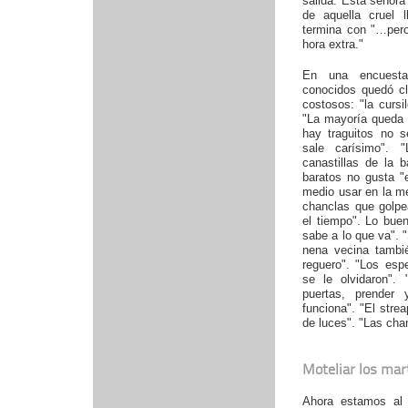
salida. Esta señora
de aquella cruel 
termina con "…per
hora extra."
En una encuesta
conocidos quedó cl
costosos: "la cursi
"La mayoría queda 
hay traguitos no 
sale carísimo". 
canastillas de la b
baratos no gusta "e
medio usar en la m
chanclas que golpe
el tiempo". Lo buen
sabe a lo que va". "
nena vecina tambié
reguero". "Los esp
se le olvidaron". 
puertas, prender
funciona". "El stre
de luces". "Las cha
Moteliar los mar
Ahora estamos al