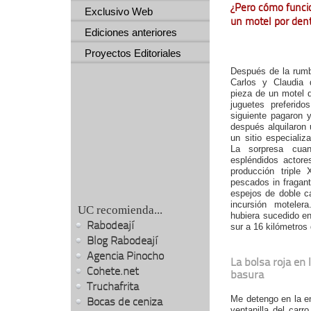
¿Pero cómo funci
Exclusivo Web
un motel por den
Ediciones anteriores
Proyectos Editoriales
Después de la rumb
Carlos y Claudia 
pieza de un motel d
juguetes preferido
siguiente pagaron 
después alquilaron 
un sitio especiali
La sorpresa cuan
espléndidos actore
producción triple
pescados in fragan
espejos de doble c
incursión moteler
UC recomienda...
hubiera sucedido en
Rabodeají
sur a 16 kilómetros
Blog Rabodeají
Agencia Pinocho
La bolsa roja en l
Cohete.net
basura
Truchafrita
Me detengo en la ent
Bocas de ceniza
ventanilla del carr