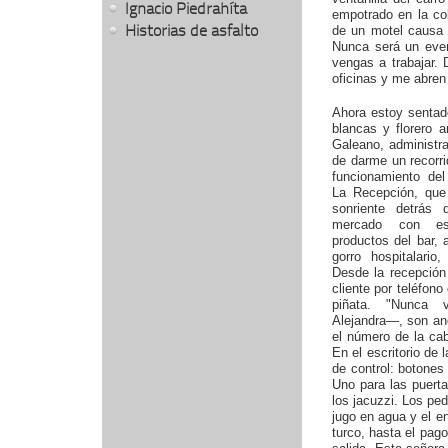
Ignacio Piedrahíta
empotrado en la co
Historias de asfalto
de un motel causa 
Nunca será un eve
vengas a trabajar.
oficinas y me abren
Ahora estoy sentad
blancas y florero a
Galeano, administr
de darme un recorri
funcionamiento d
La Recepción, que
sonriente detrás
mercado con est
productos del bar, 
gorro hospitalario
Desde la recepción
cliente por teléfon
piñata. "Nunca
Alejandra—, son an
el número de la cab
En el escritorio de
de control: botones
Uno para las puerta
los jacuzzi. Los pe
jugo en agua y el e
turco, hasta el pago