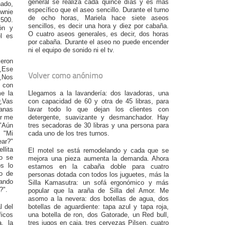
general se realiza cada quince días y es más
nado,
específico que el aseo sencillo. Durante el turno
ownie
de ocho horas, Mariela hace siete aseos
500.
sencillos, es decir una hora y diez por cabaña.
ón y
O cuatro aseos generales, es decir, dos horas
l es
por cabaña. Durante el aseo no puede encender
ni el equipo de sonido ni el tv.
jeron
"¿Ese
Volver como anónimo
¿Nos
 con
me la
Llegamos a la lavandería: dos lavadoras, una
"¿Vas
con capacidad de 60 y otra de 45 libras, para
anas
lavar todo lo que dejan los clientes con
or me
detergente, suavizante y desmanchador. Hay
 "Aún
tres secadoras de 30 libras y una persona para
 "Mi
cada uno de los tres turnos.
ar?"
llita
El motel se está remodelando y cada que se
o se
mejora una pieza aumenta la demanda. Ahora
s lo
estamos en la cabaña doble para cuatro
 o de
personas dotada con todos los juguetes, más la
ando
Silla Kamasutra: un sofá ergonómico y más
?".
popular que la araña de Silla del Amor. Me
asomo a la nevera: dos botellas de agua, dos
l del
botellas de aguardiente: tapa azul y tapa roja,
ficos
una botella de ron, dos Gatorade, un Red bull,
a, la
tres jugos en caja, tres cervezas Pilsen, cuatro