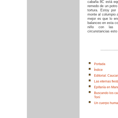
cabaña 8C está eq
remedo de un potro
tortura. Estoy por
monte al columpio a
mejor es que lo e
balanceo en esta c
niño con las 
circunstancias esto
Portada
Índice
Editorial: Cauca
Las eternas fies
Epifanía en Man
Buscando los ca
Toní
Un cuerpo huma