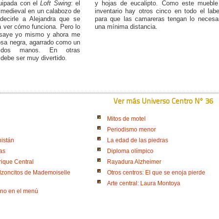
uipada con el
Loft Swing
: el
y hojas de eucalipto. Como este mueble
 medieval en un calabozo de
inventario hay otros cinco en todo el labe
 decirle a Alejandra que se
para que las camareras tengan lo necesa
 ver cómo funciona. Pero lo
una mínima distancia.
nsaye yo mismo y ahora me
osa negra, agarrado como un
dos manos. En otras
 debe ser muy divertido.
Ver más Universo Centro N° 36
Mitos de motel
Periodismo menor
nistán
La edad de las piedras
tas
Diploma olímpico
rique Central
Rayadura Alzheimer
lzoncitos de Mademoiselle
Otros centros: El que se enoja pierde
Arte central: Laura Montoya
no en el menú