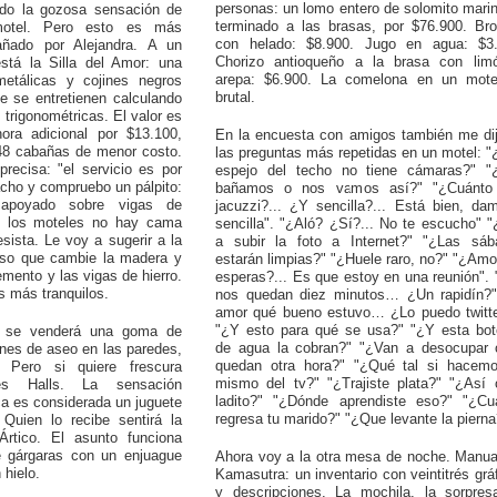
personas: un lomo entero de solomito mari
rdo la gozosa sensación de
terminado a las brasas, por $76.900. Br
motel. Pero esto es más
con helado: $8.900. Jugo en agua: $3.
añado por Alejandra. A un
Chorizo antioqueño a la brasa con lim
stá la Silla del Amor: una
arepa: $6.900. La comelona en un mote
etálicas y cojines negros
brutal.
e se entretienen calculando
 trigonométricas. El valor es
ora adicional por $13.100,
En la encuesta con amigos también me di
48 cabañas de menor costo.
las preguntas más repetidas en un motel: 
recisa: "el servicio es por
espejo del techo no tiene cámaras?" "
cho y compruebo un pálpito:
bañamos o nos vamos así?" "¿Cuánto
 apoyado sobre vigas de
jacuzzi?... ¿Y sencilla?... Está bien, da
en los moteles no hay cama
sencilla". "¿Aló? ¿Sí?... No te escucho" 
sista. Le voy a sugerir a la
a subir la foto a Internet?" "¿Las sáb
piso que cambie la madera y
estarán limpias?" "¿Huele raro, no?" "¿Am
emento y las vigas de hierro.
esperas?... Es que estoy en una reunión".
s más tranquilos.
nos quedan diez minutos… ¿Un rapidín?"
amor qué bueno estuvo… ¿Lo puedo twitte
"¿Y esto para qué se usa?" "¿Y esta bote
 se venderá una goma de
de agua la cobran?" "¿Van a desocupar 
nes de aseo en las paredes,
quedan otra hora?" "¿Qué tal si hacemo
 Pero si quiere frescura
mismo del tv?" "¿Trajiste plata?" "¿Así
tes Halls. La sensación
ladito?" "¿Dónde aprendiste eso?" "¿Cu
a es considerada un juguete
regresa tu marido?" "¿Que levante la pierna
 Quien lo recibe sentirá la
Ártico. El asunto funciona
e gárgaras con un enjuague
Ahora voy a la otra mesa de noche. Manua
 hielo.
Kamasutra: un inventario con veintitrés grá
y descripciones. La mochila, la sorpres