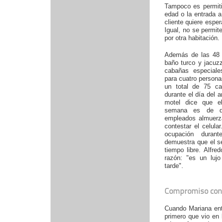
Tampoco es permiti
edad o la entrada a
cliente quiere espe
Igual, no se permi
por otra habitación.
Además de las 48 
baño turco y jacuz
cabañas especiale
para cuatro persona
un total de 75 c
durante el día del 
motel dice que e
semana es de d
empleados almuerz
contestar el celula
ocupación duran
demuestra que el se
tiempo libre. Alfre
razón: "es un lujo
tarde".
Compromiso con
Cuando Mariana entr
primero que vio en 