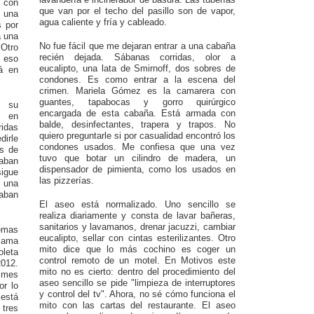
con
que van por el techo del pasillo son de vapor,
 una
agua caliente y fría y cableado.
s por
a una
No fue fácil que me dejaran entrar a una cabaña
 Otro
recién dejada. Sábanas corridas, olor a
 eso
eucalipto, una lata de Smirnoff, dos sobres de
á en
condones. Es como entrar a la escena del
crimen. Mariela Gómez es la camarera con
guantes, tapabocas y gorro quirúrgico
s su
encargada de esta cabaña. Está armada con
r en
balde, desinfectantes, trapera y trapos. No
idas
quiero preguntarle si por casualidad encontró los
dirle
condones usados. Me confiesa que una vez
s de
tuvo que botar un cilindro de madera, un
taban
dispensador de pimienta, como los usados en
igue
las pizzerías.
 una
aban
El aseo está normalizado. Uno sencillo se
realiza diariamente y consta de lavar bañeras,
sanitarios y lavamanos, drenar jacuzzi, cambiar
emas
eucalipto, sellar con cintas esterilizantes. Otro
 cama
mito dice que lo más cochino es coger un
leta
control remoto de un motel. En Motivos este
012.
mito no es cierto: dentro del procedimiento del
e mes
aseo sencillo se pide "limpieza de interruptores
or lo
y control del tv". Ahora, no sé cómo funciona el
 está
mito con las cartas del restaurante. El aseo
 tres