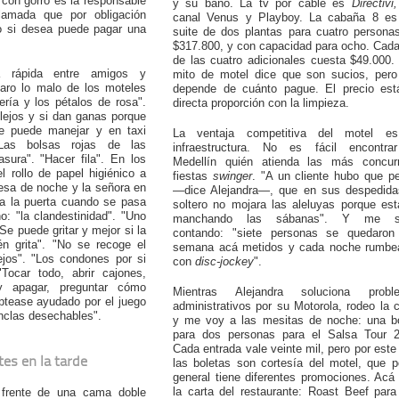
 con gorro es la responsable
y su baño. La tv por cable es
Directivi,
llamada que por obligación
canal Venus y Playboy. La cabaña 8 es
o si desea puede pagar una
suite de dos plantas para cuatro persona
$317.800, y con capacidad para ocho. Cad
de las cuatro adicionales cuesta $49.000.
 rápida entre amigos y
mito de motel dice que son sucios, pero
aro lo malo de los moteles
depende de cuánto pague. El precio est
lería y los pétalos de rosa".
directa proporción con la limpieza.
lejos y si dan ganas porque
se puede manejar y en taxi
La ventaja competitiva del motel e
"Las bolsas rojas de las
infraestructura. No es fácil encontra
asura". "Hacer fila". En los
Medellín quién atienda las más concurr
l rollo de papel higiénico a
fiestas
swinger
. "A un cliente hubo que pe
esa de noche y la señora en
—dice Alejandra—, que en sus despedida
a la puerta cuando se pasa
soltero no mojara las aleluyas porque es
o: "la clandestinidad". "Uno
manchando las sábanas". Y me s
Se puede gritar y mejor si la
contando: "siete personas se quedaron
n grita". "No se recoge el
semana acá metidos y cada noche rumbe
ejos". "Los condones por si
con
disc-jockey
".
"Tocar todo, abrir cajones,
 y apagar, preguntar cómo
Mientras Alejandra soluciona probl
aptease ayudado por el juego
administrativos por su Motorola, rodeo la
nclas desechables".
y me voy a las mesitas de noche: una bo
para dos personas para el Salsa Tour 2
Cada entrada vale veinte mil, pero por est
tes en la tarde
las boletas son cortesía del motel, que p
general tiene diferentes promociones. Acá
la carta del restaurante: Roast Beef para
 frente de una cama doble