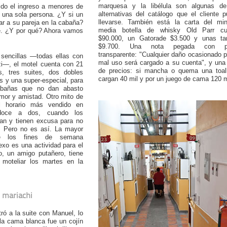
marquesa y la libélula son algunas de
do el ingreso a menores de
alternativas del catálogo que el cliente 
 una sola persona. ¿Y si un
llevarse. También está la carta del min
rar a su pareja en la cabaña?
media botella de whisky Old Parr cu
te. ¿Y por qué? Ahora vamos
$90.000, un Gatorade $3.500 y unas ta
$9.700. Una nota pegada con p
transparente: "Cualquier daño ocasionado p
sencillas —todas ellas con
mal uso será cargado a su cuenta", y una 
zi—, el motel cuenta con 21
de precios: si mancha o quema una toall
s, tres suites, dos dobles
cargan 40 mil y por un juego de cama 120 m
s y una super-especial, para
abañas que no dan abasto
amor y amistad. Otro mito de
l horario más vendido en
oce a dos, cuando los
an y tienen excusa para no
r. Pero no es así. La mayor
te los fines de semana
xo es una actividad para el
do, un amigo putañero, tiene
 moteliar los martes en la
 mariachi
ó a la suite con Manuel, lo
la cama blanca fue un cojín