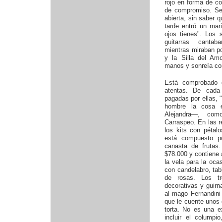
rojo en forma de cor
de compromiso. Se
abierta, sin saber 
tarde entró un mar
ojos tienes". Los 
guitarras cantab
mientras miraban por
y la Silla del Am
manos y sonreía co
Está comprobado 
atentas. De cada
pagadas por ellas, 
hombre la cosa 
Alejandra—, com
Carraspeo. En las r
los kits con pétal
está compuesto p
canasta de frutas
$78.000 y contiene 
la vela para la oca
con candelabro, ta
de rosas. Los tr
decorativas y guirn
al mago Fernandini 
que le cuente unos c
torta. No es una e
incluir el columpi