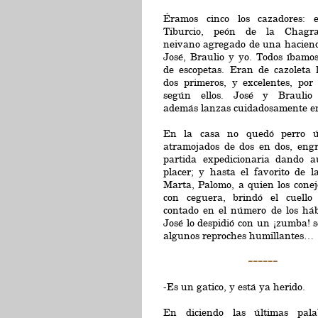
Éramos cinco los cazadores: 
Tiburcio, peón de la Chagra
neivano agregado de una haciend
José, Braulio y yo. Todos íbamo
de escopetas. Eran de cazoleta 
dos primeros, y excelentes, por
según ellos. José y Braulio 
además lanzas cuidadosamente e
En la casa no quedó perro út
atramojados de dos en dos, engr
partida expedicionaria dando au
placer; y hasta el favorito de l
Marta, Palomo, a quien los cone
con ceguera, brindó el cuello
contado en el número de los háb
José lo despidió con un ¡zumba! 
algunos reproches humillantes…
------
-Es un gatico, y está ya herido.
En diciendo las últimas pala