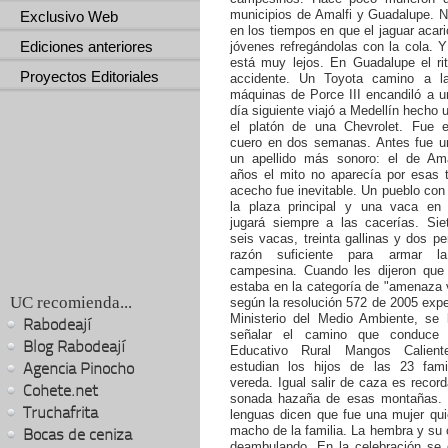
municipios de Amalfi y Guadalupe. 
Exclusivo Web
en los tiempos en que el jaguar acari
Ediciones anteriores
jóvenes refregándolas con la cola. 
está muy lejos. En Guadalupe el rit
Proyectos Editoriales
accidente. Un Toyota camino a l
máquinas de Porce III encandiló a un
día siguiente viajó a Medellín hecho 
el platón de una Chevrolet. Fue 
cuero en dos semanas. Antes fue un
un apellido más sonoro: el de Ama
años el mito no aparecía por esas t
acecho fue inevitable. Un pueblo con 
la plaza principal y una vaca en
jugará siempre a las cacerías. Sie
seis vacas, treinta gallinas y dos pe
razón suficiente para armar la 
campesina. Cuando les dijeron que l
estaba en la categoría de "amenaza 
UC recomienda...
según la resolución 572 de 2005 expe
Ministerio del Medio Ambiente, se l
Rabodeají
señalar el camino que conduce 
Blog Rabodeají
Educativo Rural Mangos Calient
Agencia Pinocho
estudian los hijos de las 23 fami
vereda. Igual salir de caza es recor
Cohete.net
sonada hazaña de esas montañas.
Truchafrita
lenguas dicen que fue una mujer qui
macho de la familia. La hembra y su 
Bocas de ceniza
deambulando. En la celebración se d