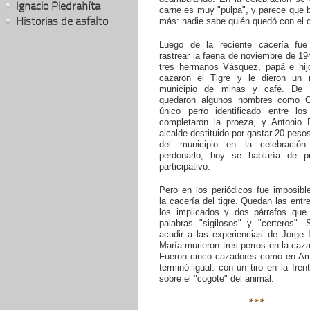
Ignacio Piedrahíta
carne es muy "pulpa", y parece que 
Historias de asfalto
más: nadie sabe quién quedó con el 
Luego de la reciente cacería fue
rastrear la faena de noviembre de 1
tres hermanos Vásquez, papá e hijo
cazaron el Tigre y le dieron un
municipio de minas y café. De l
quedaron algunos nombres como C
único perro identificado entre lo
completaron la proeza, y Antonio 
alcalde destituido por gastar 20 pesos
del municipio en la celebración
perdonarlo, hoy se hablaría de p
participativo.
Pero en los periódicos fue imposibl
la cacería del tigre. Quedan las entr
los implicados y dos párrafos que 
palabras "sigilosos" y "certeros". 
acudir a las experiencias de Jorge 
María murieron tres perros en la caza
Fueron cinco cazadores como en Ama
terminó igual: con un tiro en la fren
sobre el "cogote" del animal.
***