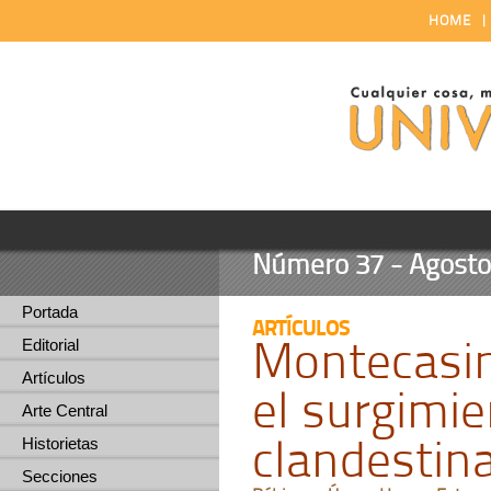
HOME
Número 37 - Agosto 
Portada
ARTÍCULOS
Montecasin
Editorial
Artículos
el surgimi
Arte Central
clandestin
Historietas
Secciones