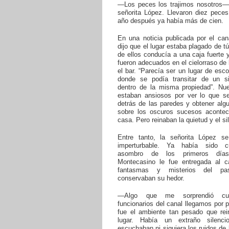
—Los peces los trajimos nosotros— 
señorita López. Llevaron diez peces
año después ya había más de cien.
En una noticia publicada por el ca
dijo que el lugar estaba plagado de t
de ellos conducía a una caja fuerte 
fueron adecuados en el cielorraso de 
el bar. “Parecía ser un lugar de esco
donde se podía transitar de un si
dentro de la misma propiedad”. Nue
estaban ansiosos por ver lo que s
detrás de las paredes y obtener alg
sobre los oscuros sucesos acontec
casa. Pero reinaban la quietud y el si
Entre tanto, la señorita López s
imperturbable. Ya había sido c
asombro de los primeros días
Montecasino le fue entregada al c
fantasmas y misterios del pa
conservaban su hedor.
—Algo que me sorprendió cu
funcionarios del canal llegamos por 
fue el ambiente tan pesado que rei
lugar. Había un extraño silenc
escuchaban ni siquiera los ruidos de 