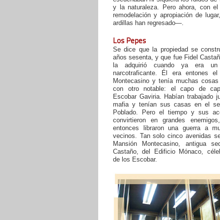
y la naturaleza. Pero ahora, con el
remodelación y apropiación de lugar
ardillas han regresado—.
Los Pepes
Se dice que la propiedad se constr
años sesenta, y que fue Fidel Castañ
la adquirió cuando ya era un
narcotraficante. Él era entones e
Montecasino y tenía muchas cosa
con otro notable: el capo de ca
Escobar Gaviria. Habían trabajado j
mafia y tenían sus casas en el se
Poblado. Pero el tiempo y sus ac
convirtieron en grandes enemigo
entonces libraron una guerra a mu
vecinos. Tan solo cinco avenidas se
Mansión Montecasino, antigua se
Castaño, del Edificio Mónaco, céleb
de los Escobar.