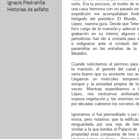
Ignacio Piedrahíta
verlo. Era la psicosis, el morbo de es
Historias de asfalto
una casa hermosa con un pasado osc
expedición me acompañaban Andr
fotógrafo del periódico El Mundo,
López, nuestra guía. Desde que Tele
hizo cargo de la mansión y adecuó e
grabación en su interior, algunos 
periodistas han ido a visitarla para
e indignarse ante el símbolo del
paramilitar en las entrañas de la
Medellín.
Cuando solicitamos el permiso para 
la mansión, el gerente del canal
sería bueno que su asistente nos a
Llegamos un miércoles tempran
estupor y la ansiedad propios de la
veces. Mientras esperábamos a l
López, nos sentíamos amilanad
espesa vegetación y las enormes mu
por décadas cubrieron los secretos de
Ignoramos si fue premeditado o por 
ironía, pero notamos que la edifica
resguardada por una reja de hier
similar a la que bordea el Palacio de 
propiedad está compuesta de tres c