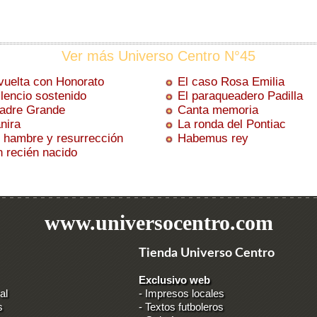
Ver más Universo Centro N°45
vuelta con Honorato
El caso Rosa Emilia
ilencio sostenido
El paraqueadero Padilla
adre Grande
Canta memoria
nira
La ronda del Pontiac
, hambre y resurrección
Habemus rey
recién nacido
www.universocentro.com
Tienda Universo Centro
Exclusivo web
al
-
Impresos locales
s
-
Textos futboleros