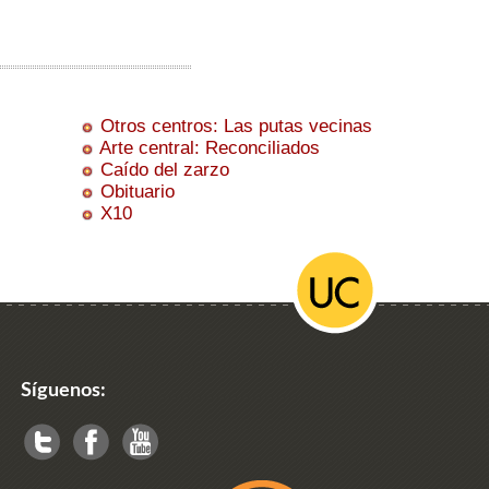
Otros centros: Las putas vecinas
Arte central: Reconciliados
Caído del zarzo
Obituario
X10
Síguenos: