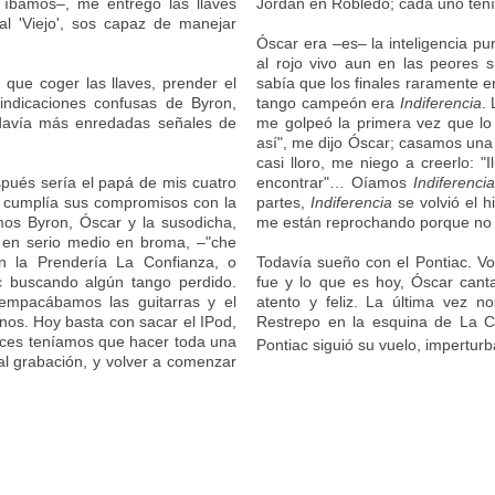
 íbamos–, me entregó las llaves
Jordán en Robledo; cada uno ten
al 'Viejo', sos capaz de manejar
Óscar era –es– la inteligencia p
al rojo vivo aun en las peores s
ue coger las llaves, prender el
sabía que los finales raramente e
indicaciones confusas de Byron,
tango campeón era
Indiferencia
.
todavía más enredadas señales de
me golpeó la primera vez que lo 
así", me dijo Óscar; casamos una
casi lloro, me niego a creerlo: "
spués sería el papá de mis cuatro
encontrar"… Oíamos
Indiferencia
 cumplía sus compromisos con la
partes,
Indiferencia
se volvió el 
amos Byron, Óscar y la susodicha,
me están reprochando porque no
en serio medio en broma, –"che
n la Prendería La Confianza, o
Todavía sueño con el Pontiac. Vo
c buscando algún tango perdido.
fue y lo que es hoy, Óscar canta
empacábamos las guitarras y el
atento y feliz. La última vez 
onos. Hoy basta con sacar el IPod,
Restrepo en la esquina de La C
onces teníamos que hacer toda una
Pontiac siguió su vuelo, impertur
ual grabación, y volver a comenzar