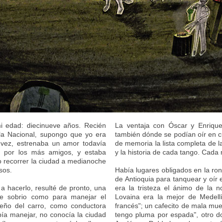
mi edad: diecinueve años. Recién
La ventaja con Óscar y Enrique
 la Nacional, supongo que yo era
también dónde se podían oír en cu
 vez, estrenaba un amor todavía
de memoria la lista completa de la
do por los más amigos, y estaba
y la historia de cada tango. Cada
mo recorrer la ciudad a medianoche
sos.
Había lugares obligados en la ron
de Antioquia para tanquear y oír 
 a hacerlo, resulté de pronto, una
era la tristeza el ánimo de la 
te sobrio como para manejar el
Lovaina era la mejor de Medell
ueño del carro, como conductora
francés"; un cafecito de mala mue
abía manejar, no conocía la ciudad
tengo pluma por espada", otro d