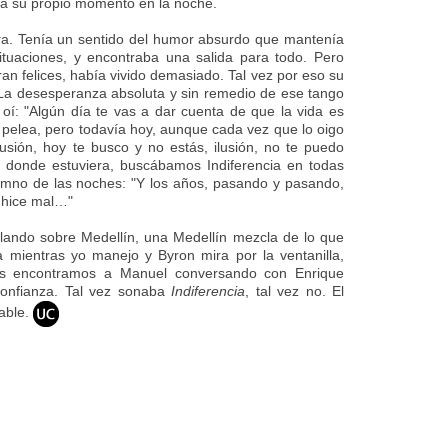
ía su propio momento en la noche.
ura. Tenía un sentido del humor absurdo que mantenía
ituaciones, y encontraba una salida para todo. Pero
ran felices, había vivido demasiado. Tal vez por eso su
 La desesperanza absoluta y sin remedio de ese tango
oí: "Algún día te vas a dar cuenta de que la vida es
 pelea, pero todavía hoy, aunque cada vez que lo oigo
Ilusión, hoy te busco y no estás, ilusión, no te puedo
donde estuviera, buscábamos Indiferencia en todas
himno de las noches: "Y los años, pasando y pasando,
 hice mal…"
lando sobre Medellín, una Medellín mezcla de lo que
 mientras yo manejo y Byron mira por la ventanilla,
nos encontramos a Manuel conversando con Enrique
onfianza. Tal vez sonaba
Indiferencia
, tal vez no. El
bable.