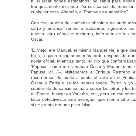
ni el lugar donde estábamos, no sabía para dónde
tranquilamente diciendo: "si sos capaz de manejar 
cualquier cosa. Además, el Pontiac es automático".
Con esa prueba de confianza absoluta no pude más q
carro y arrancar rumbo a Sabaneta, siguiendo las 
nuestro otro cómplice nocturno, intérprete de las 
Óscar.
'El Viejo' era Manuel, el mismo Manuel Mejía que de
hijos, a quien recogíamos más tarde después de que
novia oficial. Mientras tanto, el trío que conformáb
'Papusa', como me llamaban Óscar y Manuel medio 
Papusa, oí…"–, visitábamos a Enrique Restrepo e
recorríamos de punta a punta el valle en el Pontia
Óscar y Enrique se los sabían todos. Byron y yo 
cuadernito de canciones para copiar las letras y los t
el IPhone, buscar en Youtube, etc., pero en ese ent
labor detectivesca para averiguar quién tenía tal o c
si de pronto era una pista falsa.