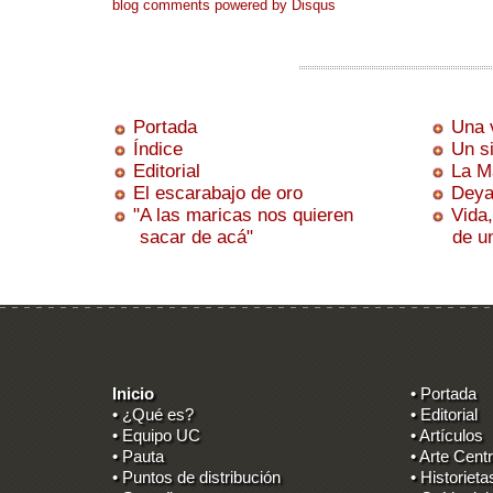
blog comments powered by
Disqus
Portada
Una 
Índice
Un s
Editorial
La M
El escarabajo de oro
Deya
"A las maricas nos quieren
Vida
sacar de acá"
de un 
Inicio
• Portada
• ¿Qué es?
• Editorial
• Equipo UC
• Artículos
• Pauta
• Arte Centr
• Puntos de distribución
• Historieta