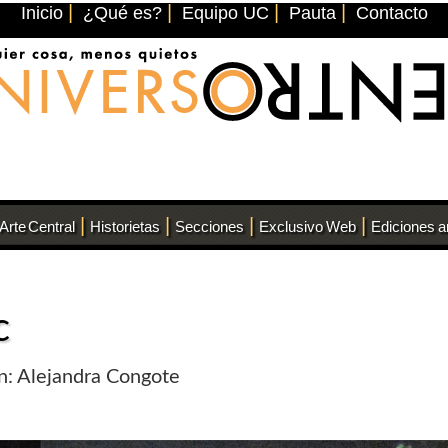
|
|
|
|
Inicio
¿Qué es?
Equipo UC
Pauta
Contacto
|
|
|
|
Arte Central
Historietas
Secciones
Exclusivo Web
Ediciones a
c
ón: Alejandra Congote