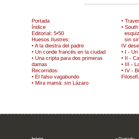
Portada
• Trave
Índice
• South
Editorial: 5•50
esquizi
Huesos Ilustres:
sin sin
• A la diestra del padre
IV des
• Un conde francés en la ciudad
• I - U
• Una cripta para dos primeras
• II - 
damas
• III - 
Recorridos:
• IV - 
• El falso vagabundo
Filosof
• Mira mamá: sin Lázaro
Inicio
• Portada