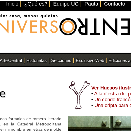
|
|
|
|
Inicio
¿Qué es?
Equipo UC
Pauta
Contacto
|
|
|
|
Arte Central
Historietas
Secciones
Exclusivo Web
Ediciones a
Ver Huesos ilust
re
•
A la diestra del 
•
Un conde francé
•
Una cripta para
os formales de romero literario,
 en la Catedral Metropolitana.
ver mi nombre en letras de molde,