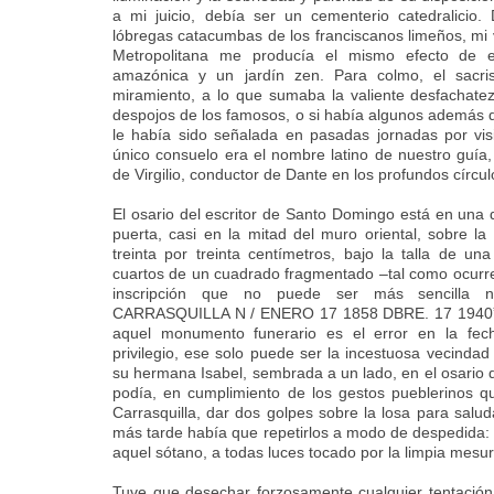
a mi juicio, debía ser un cementerio catedralicio
lóbregas catacumbas de los franciscanos limeños, mi v
Metropolitana me producía el mismo efecto de es
amazónica y un jardín zen. Para colmo, el sacri
miramiento, a lo que sumaba la valiente desfachate
despojos de los famosos, o si había algunos además de
le había sido señalada en pasadas jornadas por vis
único consuelo era el nombre latino de nuestro guía,
de Virgilio, conductor de Dante en los profundos círcu
El osario del escritor de Santo Domingo está en una 
puerta, casi en la mitad del muro oriental, sobre la
treinta por treinta centímetros, bajo la talla de un
cuartos de un cuadrado fragmentado –tal como ocurre
inscripción que no puede ser más sencilla 
CARRASQUILLA N / ENERO 17 1858 DBRE. 17 1940”. 
aquel monumento funerario es el error en la fecha
privilegio, ese solo puede ser la incestuosa vecindad 
su hermana Isabel, sembrada a un lado, en el osario q
podía, en cumplimiento de los gestos pueblerinos qu
Carrasquilla, dar dos golpes sobre la losa para salu
más tarde había que repetirlos a modo de despedida:
aquel sótano, a todas luces tocado por la limpia mesur
Tuve que desechar forzosamente cualquier tentación