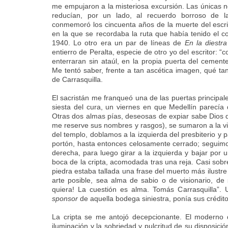
me empujaron a la misteriosa excursión. Las únicas no
reducían, por un lado, al recuerdo borroso de
conmemoró los cincuenta años de la muerte del escri
en la que se recordaba la ruta que había tenido el co
1940. Lo otro era un par de líneas de
En la diestr
entierro de Peralta, especie de otro yo del escritor: 
enterraran sin ataúl, en la propia puerta del cemente
Me tentó saber, frente a tan ascética imagen, qué tan
de Carrasquilla.
El sacristán me franqueó una de las puertas principal
siesta del cura, un viernes en que Medellín parecía d
Otras dos almas pías, deseosas de expiar sabe Dios q
me reserve sus nombres y rasgos), se sumaron a la vis
del templo, doblamos a la izquierda del presbiterio y
portón, hasta entonces celosamente cerrado; seguimos
derecha, para luego girar a la izquierda y bajar por 
boca de la cripta, acomodada tras una reja. Casi sobr
piedra estaba tallada una frase del muerto más ilustre
arte posible, sea alma de sabio o de visionario, d
quiera! La cuestión es alma. Tomás Carrasquilla”. 
sponsor
de aquella bodega siniestra, ponía sus crédito
La cripta se me antojó decepcionante. El moderno d
iluminación y la sobriedad y pulcritud de su disposici