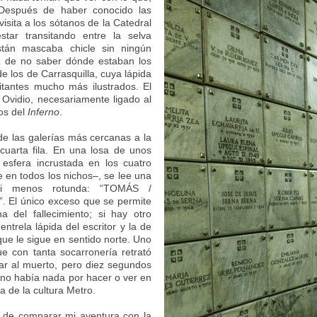
. Después de haber conocido las
isita a los sótanos de la Catedral
tar transitando entre la selva
stán mascaba chicle sin ningún
z de no saber dónde estaban los
 los de Carrasquilla, cuya lápida
itantes mucho más ilustrados. El
 Ovidio, necesariamente ligado al
los del
Inferno
.
de las galerías más cercanas a la
 cuarta fila. En una losa de unos
a esfera incrustada en los cuatro
 en todos los nichos–, se lee una
ni menos rotunda: “TOMÁS /
El único exceso que se permite
 del fallecimiento; si hay otro
entrela lápida del escritor y la de
ue le sigue en sentido norte. Uno
e con tanta socarronería retrató
dar al muerto, pero diez segundos
 no había nada por hacer o ver en
a de la cultura Metro.
 de comparar mi aventura con la