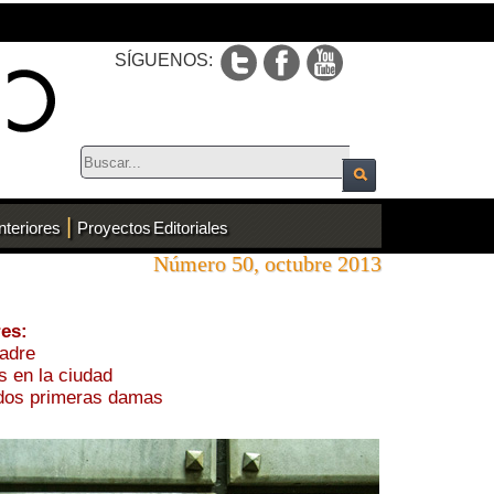
SÍGUENOS:
|
nteriores
Proyectos Editoriales
Número 50, octubre 2013
res:
padre
s en la ciudad
 dos primeras damas