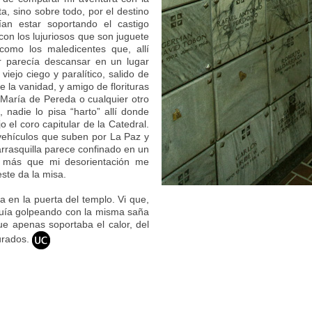
ta, sino sobre todo, por el destino
an estar soportando el castigo
on los lujuriosos que son juguete
como los maledicentes que, allí
r parecía descansar en un lugar
iejo ciego y paralítico, salido de
e la vanidad, y amigo de florituras
María de Pereda o cualquier otro
 nadie lo pisa “harto” allí donde
 el coro capitular de la Catedral.
ehículos que suben por La Paz y
arrasquilla parece confinado en un
a más que mi desorientación me
ste da la misa.
 en la puerta del templo. Vi que,
eguía golpeando con la misma saña
rque apenas soportaba el calor, del
urados.