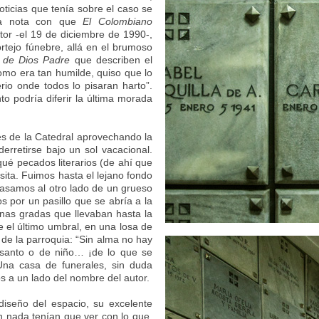
ticias que tenía sobre el caso se
 la nota con que
El Colombiano
tor -el 19 de diciembre de 1990-,
rtejo fúnebre, allá en el brumoso
a de Dios Padre
que describen el
“como era tan humilde, quiso que lo
rio onde todos lo pisaran harto”.
to podría diferir la última morada
es de la Catedral aprovechando la
erretirse bajo un sol vacacional.
ué pecados literarios (de ahí que
ita. Fuimos hasta el lejano fondo
 pasamos al otro lado de un grueso
 por un pasillo que se abría a la
unas gradas que llevaban hasta la
e el último umbral, en una losa de
 de la parroquia: “Sin alma no hay
e santo o de niño… ¡de lo que se
Una casa de funerales, sin duda
s a un lado del nombre del autor.
iseño del espacio, su excelente
ón nada tenían que ver con lo que,