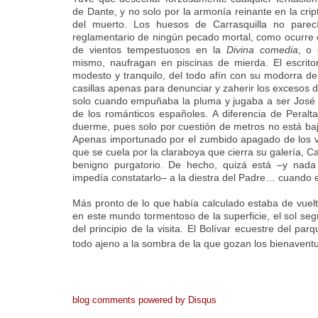
de Dante, y no solo por la armonía reinante en la crip
del muerto. Los huesos de Carrasquilla no parecí
reglamentario de ningún pecado mortal, como ocurre c
de vientos tempestuosos en la
Divina comedia
, o 
mismo, naufragan en piscinas de mierda. El escrito
modesto y tranquilo, del todo afín con su modorra de v
casillas apenas para denunciar y zaherir los excesos d
solo cuando empuñaba la pluma y jugaba a ser José 
de los románticos españoles. A diferencia de Peralta,
duerme, pues solo por cuestión de metros no está bajo
Apenas importunado por el zumbido apagado de los v
que se cuela por la claraboya que cierra su galería, C
benigno purgatorio. De hecho, quizá está –y nad
impedía constatarlo– a la diestra del Padre… cuando e
Más pronto de lo que había calculado estaba de vuelta
en este mundo tormentoso de la superficie, el sol s
del principio de la visita. El Bolívar ecuestre del pa
todo ajeno a la sombra de la que gozan los bienavent
blog comments powered by
Disqus