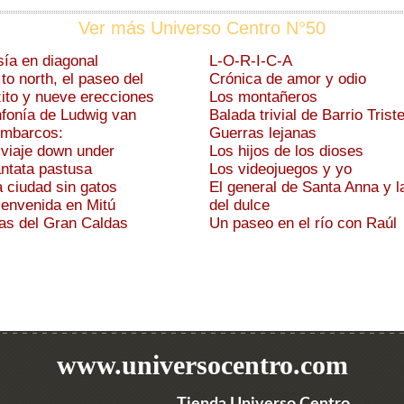
Ver más Universo Centro N°50
sía en diagonal
L-O-R-I-C-A
 to north, el paseo del
Crónica de amor y odio
to y nueve erecciones
Los montañeros
fonía de Ludwig van
Balada trivial de Barrio Trist
embarcos:
Guerras lejanas
n viaje down under
Los hijos de los dioses
Cantata pastusa
Los videojuegos y yo
La ciudad sin gatos
El general de Santa Anna y l
Bienvenida en Mitú
del dulce
ías del Gran Caldas
Un paseo en el río con Raúl
www.universocentro.com