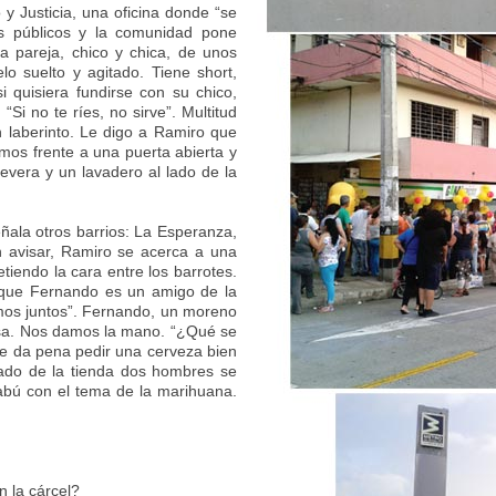
y Justicia, una oficina donde “se
os públicos y la comunidad pone
a pareja, chico y chica, de unos
lo suelto y agitado. Tiene short,
 quisiera fundirse con su chico,
 “Si no te ríes, no sirve”.
Multitud
 laberinto. Le digo a Ramiro que
mos frente a una puerta abierta y
evera y un lavadero al lado de la
ala otros barrios: La Esperanza,
n avisar, Ramiro se acerca a una
tiendo la cara entre los barrotes.
 que Fernando es un amigo de la
mos juntos”. Fernando, un moreno
risa. Nos damos la mano. “¿Qué se
e da pena pedir una cerveza bien
 lado de la tienda dos hombres se
tabú con el tema de la marihuana.
n la cárcel?