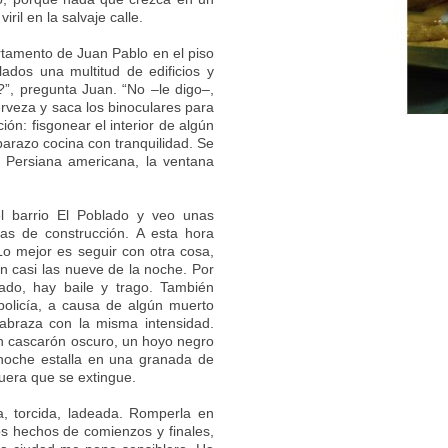
iril en la salvaje calle.
rtamento de Juan Pablo en el piso
lados una multitud de edificios y
?”, pregunta Juan. “No –le digo–,
rveza y saca los binoculares para
ón: fisgonear el interior de algún
arazo cocina con tranquilidad. Se
 Persiana americana, la ventana
l barrio El Poblado y veo unas
s de construcción. A esta hora
Lo mejor es seguir con otra cosa,
n casi las nueve de la noche. Por
sado, hay baile y trago. También
policía, a causa de algún muerto
abraza con la misma intensidad.
un cascarón oscuro, un hoyo negro
a noche estalla en una granada de
guera que se extingue.
, torcida, ladeada. Romperla en
os hechos de comienzos y finales,