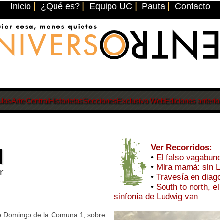
|
|
|
|
Inicio
¿Qué es?
Equipo UC
Pauta
Contacto
ulos
Arte Central
Historietas
Secciones
Exclusivo Web
Ediciones anterio
Ver Recorridos:
l
•
El falso vagabun
•
Mira mamá: sin 
r
•
Travesía en diag
•
South to north, e
sinfonía de Ludwig van
nto Domingo de la Comuna 1, sobre