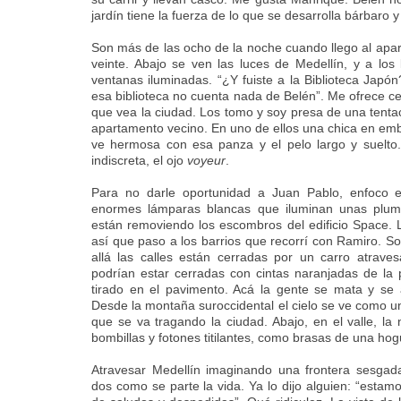
jardín tiene la fuerza de lo que se desarrolla bárbaro y v
Son más de las ocho de la noche cuando llego al apa
veinte. Abajo se ven las luces de Medellín, y a los 
ventanas iluminadas. “¿Y fuiste a la Biblioteca Japón
esa biblioteca no cuenta nada de Belén”. Me ofrece ce
que vea la ciudad. Los tomo y soy presa de una tentaci
apartamento vecino. En uno de ellos una chica en emb
ve hermosa con esa panza y el pelo largo y suelto.
indiscreta, el ojo
voyeur
.
Para no darle oportunidad a Juan Pablo, enfoco e
enormes lámparas blancas que iluminan unas pluma
están removiendo los escombros del edificio Space. 
así que paso a los barrios que recorrí con Ramiro. So
allá las calles están cerradas por un carro atrave
podrían estar cerradas con cintas naranjadas de la 
tirado en el pavimento. Acá la gente se mata y se 
Desde la montaña suroccidental el cielo se ve como 
que se va tragando la ciudad. Abajo, en el valle, l
bombillas y fotones titilantes, como brasas de una ho
Atravesar Medellín imaginando una frontera sesgada
dos como se parte la vida. Ya lo dijo alguien: “estam