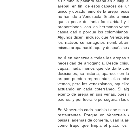
su himno la palabra arepa en cualquier
arepa!; en fin, de esos capaces de jura
único y dorado reino de la arepa; esos
no han ido a Venezuela. Si ahora mis
que a pesar de tanta familiaridad y t
proporciones, con los hermanos vene
casualidad o porque los colombianos
Algunos dicen, incluso, que Venezuela
los nativos cumanagotos nombraban
misma arepa nació aquí y después se 
Aquí en Venezuela todas las arepas 
necesidad de arrogancia. Desde chiqu
capaz: nada menos que de darle cons
decisiones, su historia, aparecer en l
arepas pueden representar, ellas mism
vemos, pero los venezolanos, aquellos 
actuando en cada coterráneo. Si al
exento de arepa en sus venas, pues s
padres, y por fuera lo perseguirán las
En Venezuela cada pueblo tiene sus 
restaurantes. Porque en Venezuela
paisas, además de comerla, usan la ar
como trapo que limpia el plato; lo