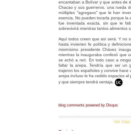
encantaban a Bolívar y que antes de él
Chacao y sus guerreros, una rueda 
múltiples "agregaos" que le han inve
esencia. No pueden tocarla porque la 
fue inventada exacta, sin que le fa
sobrevivirá mientras tantos alimentos 
Aquí todos creen que así será. Y no so
hasta invierten fe política y definici
mismísimo presidente Chávez inaugu
mientras la inauguraba confesó que u
se echó a reír. En todo caso a ning
faltar la arepa. Tendría que ser un
trajeron los españoles y convive hac
arepa incluso le ha cedido espacios al
y que siempre tendrá ventaja.
blog comments powered by
Disqus
Ver más 