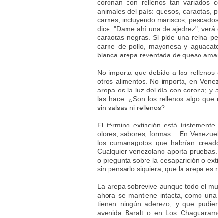
coronan con rellenos tan variados 
animales del país: quesos, caraotas, p
carnes, incluyendo mariscos, pescados
dice: "Dame ahí una de ajedrez", verá 
caraotas negras. Si pide una reina pe
carne de pollo, mayonesa y aguacat
blanca arepa reventada de queso amari
No importa que debido a los rellenos 
otros alimentos. No importa, en Vene
arepa es la luz del día con corona; y 
las hace: ¿Son los rellenos algo que
sin salsas ni rellenos?
El término extinción está tristemente
olores, sabores, formas… En Venezuela
los cumanagotos que habrían creado
Cualquier venezolano aporta pruebas.
o pregunta sobre la desaparición o ext
sin pensarlo siquiera, que la arepa es 
La arepa sobrevive aunque todo el mun
ahora se mantiene intacta, como una
tienen ningún aderezo, y que pudie
avenida Baralt o en Los Chaguaramos;