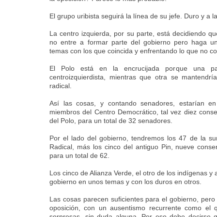
El grupo uribista seguirá la línea de su jefe. Duro y a 
La centro izquierda, por su parte, está decidiendo 
no entre a formar parte del gobierno pero haga un
temas con los que coincida y enfrentando lo que no c
El Polo está en la encrucijada porque una par
centroizquierdista, mientras que otra se mantendría
radical.
Así las cosas, y contando senadores, estarían en
miembros del Centro Democrático, tal vez diez conse
del Polo, para un total de 32 senadores.
Por el lado del gobierno, tendremos los 47 de la s
Radical, más los cinco del antiguo Pin, nueve conse
para un total de 62.
Los cinco de Alianza Verde, el otro de los indígenas y 
gobierno en unos temas y con los duros en otros.
Las cosas parecen suficientes para el gobierno, per
oposición, con un ausentismo recurrente como el qu
sorpresas, sin duda alguna. Por eso debe decirse