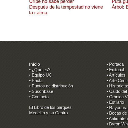
Uribe no sabe perder
Puta gu
Después de la tempestad no viene
Árbol: 
la calma
Inicio
• Portada
• ¿Qué es?
• Editorial
• Equipo UC
• Artículos
• Pauta
• Arte Centr
• Puntos de distribución
• Historieta
• Suscríbase
• Caído del
• Contacto
• Crónica V
• Estilario
El Libro de los parques
• Rayadura
Medellín y su Centro
• Bocas de
• Antimater
• Byron Wh