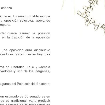
la cabeza.
qué hacer. Lo más probable es que
a oposición selectiva, apoyando
omparta.
te quiere asumir la posición
 en la tradición de la oposición
 una oposición dura diecinueve
rvadores, y como están hoy, tres
uma de Liberales, La U y Cambio
rvadores y uno de los indígenas,
algunos del Polo coincidirán con el
o un estimado de 38 senadores en
e es tradicional, va a producir
 que después de la tempestad no