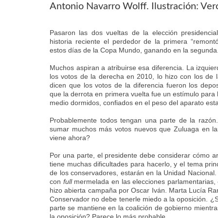
Antonio Navarro Wolff. Ilustración: Ve
Pasaron las dos vueltas de la elección presidenci
historia reciente el perdedor de la primera “remont
estos días de la Copa Mundo, ganando en la segunda
Muchos aspiran a atribuirse esa diferencia. La izquie
los votos de la derecha en 2010, lo hizo con los de 
dicen que los votos de la diferencia fueron los depo
que la derrota en primera vuelta fue un estímulo para
medio dormidos, confiados en el peso del aparato esta
Probablemente todos tengan una parte de la razón
sumar muchos más votos nuevos que Zuluaga en las
viene ahora?
Por una parte, el presidente debe considerar cómo a
tiene muchas dificultades para hacerlo, y el tema prin
de los conservadores, estarán en la Unidad Nacional. 
con
full
mermelada en las elecciones parlamentarias, 
hizo abierta campaña por Oscar Iván. Marta Lucía Ram
Conservador no debe tenerle miedo a la oposición. ¿Se
parte se mantiene en la coalición de gobierno mientras
la oposición? Parece lo más probable.