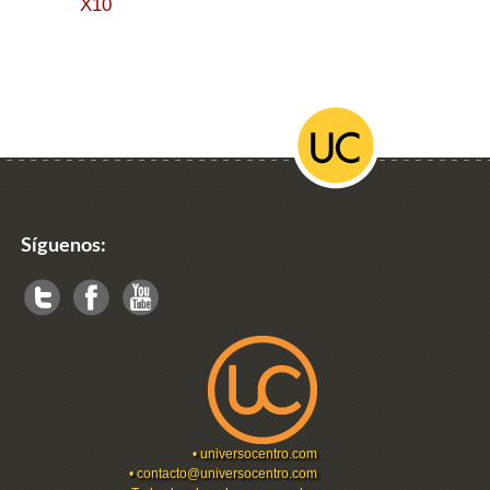
X10
Síguenos:
•
universocentro.com
•
contacto@universocentro.com