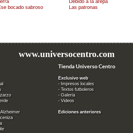
erra
Debido a la arepa
Ese bocado sabroso
Las patronas
www.universocentro.com
Tienda Universo Centro
Exclusivo web
al
-
Impresos locales
s
-
Textos futboleros
 zarzo
-
Galería
erde
-
Videos
 Alzheimer
Ediciones anteriores
 ceniza
ia
ite