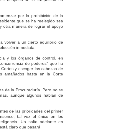
omenzar por la prohibición de la
esidente que se ha reelegido sea
ay otra manera de lograr el apoyo
volver a un cierto equilibrio de
eelección inmediata.
ia y los órganos de control, en
“concurrencia de poderes” que ha
s Cortes y escoger las cabezas de
tos amañados hasta en la Corte
es de la Procuraduría. Pero no se
emas, aunque algunos hablan de
es de las prioridades del primer
nsenso, tal vez el único en los
eligencia. Un salto adelante en
está claro que pasará.