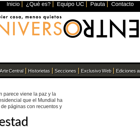
|
|
|
|
Inicio
¿Qué es?
Equipo UC
Pauta
Contacto
|
|
|
|
Arte Central
Historietas
Secciones
Exclusivo Web
Ediciones a
 parece viene la paz y la
residencial que el Mundial ha
r de páginas con recuentos y
estad