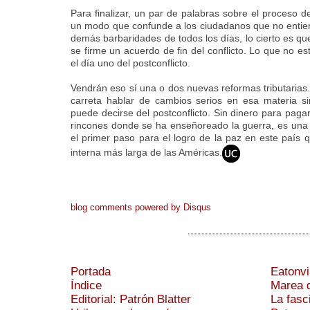
Para finalizar, un par de palabras sobre el proceso 
un modo que confunde a los ciudadanos que no entien
demás barbaridades de todos los días, lo cierto es 
se firme un acuerdo de fin del conflicto. Lo que no e
el día uno del postconflicto.
Vendrán eso sí una o dos nuevas reformas tributarias
carreta hablar de cambios serios en esa materia s
puede decirse del postconflicto. Sin dinero para pagar
rincones donde se ha enseñoreado la guerra, es una il
el primer paso para el logro de la paz en este país q
interna más larga de las Américas.
blog comments powered by
Disqus
Portada
Eatonvi
Índice
Marea d
Editorial: Patrón Blatter
La fasc