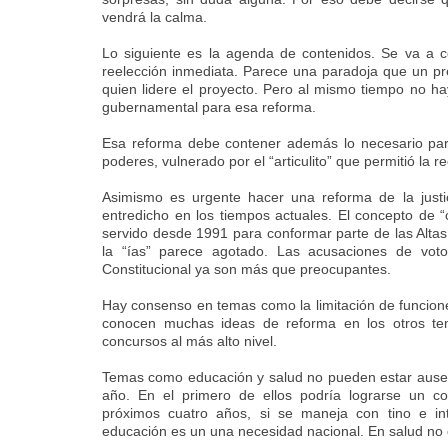
vendrá la calma.
Lo siguiente es la agenda de contenidos. Se va a c
reelección inmediata. Parece una paradoja que un pr
quien lidere el proyecto. Pero al mismo tiempo no h
gubernamental para esa reforma.
Esa reforma debe contener además lo necesario para 
poderes, vulnerado por el “articulito” que permitió la r
Asimismo es urgente hacer una reforma de la justic
entredicho en los tiempos actuales. El concepto de 
servido desde 1991 para conformar parte de las Alta
la “ías” parece agotado. Las acusaciones de vo
Constitucional ya son más que preocupantes.
Hay consenso en temas como la limitación de funcion
conocen muchas ideas de reforma en los otros t
concursos al más alto nivel.
Temas como educación y salud no pueden estar ausent
año. En el primero de ellos podría lograrse un co
próximos cuatro años, si se maneja con tino e int
educación es un una necesidad nacional. En salud no 