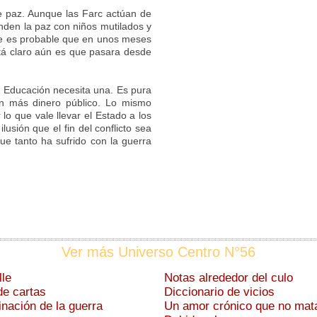
de paz. Aunque las Farc actúan de
den la paz con niños mutilados y
que es probable que en unos meses
stá claro aún es que pasara desde
. Educación necesita una. Es pura
in más dinero público. Lo mismo
 lo que vale llevar el Estado a los
usión que el fin del conflicto sea
ue tanto ha sufrido con la guerra
Ver más Universo Centro N°56
lle
Notas alrededor del culo
e cartas
Diccionario de vicios
inación de la guerra
Un amor crónico que no mat