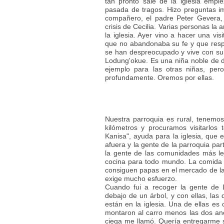
tan pronto sale de la iglesia empie
pasada de tragos. Hizo preguntas im
compañero, el padre Peter Gevera, q
crisis de Cecilia. Varias personas l
la iglesia. Ayer vino a hacer una vis
que no abandonaba su fe y que respe
se han despreocupado y vive con su h
Lodung'okue. Es una niña noble de di
ejemplo para las otras niñas, per
profundamente. Oremos por ellas.
Nuestra parroquia es rural, tenemos
kilómetros y procuramos visitarlos
Kanisa", ayuda para la iglesia, que 
afuera y la gente de la parroquia pa
la gente de las comunidades más lej
cocina para todo mundo. La comida co
consiguen papas en el mercado de la 
exige mucho esfuerzo.
Cuando fui a recoger la gente de 
debajo de un árbol, y con ellas, la
están en la iglesia. Una de ellas es 
montaron al carro menos las dos anci
ciega me llamó. Quería entregarme s