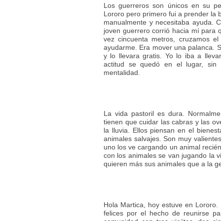
Los guerreros son únicos en su pe
Lororo pero primero fui a prender la
manualmente y necesitaba ayuda. Con
joven guerrero corrió hacia mí para q
vez cincuenta metros, cruzamos el
ayudarme. Era mover una palanca. S
y lo llevara gratis. Yo lo iba a llev
actitud se quedó en el lugar, sin
mentalidad.
La vida pastoril es dura. Normalm
tienen que cuidar las cabras y las ov
la lluvia. Ellos piensan en el biene
animales salvajes. Son muy valiente
uno los ve cargando un animal recién
con los animales se van jugando la v
quieren más sus animales que a la 
Hola Martica, hoy estuve en Lororo.
felices por el hecho de reunirse pa