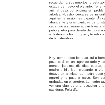
recuerdan a sus muertos, a esta zo
estaba de nuevo el elefante. Tenem
animal pasa por encima sin proble
árboles. Nuestra cerca se ve insignif
aquí en la misión es gigante. Áfri
abundante y gran cantidad de turist
cada uno a su manera, van hilvanando
puño y letra para deleite de todos no
y destruimos las trompas y trombones
de la naturaleza.
Hoy, como todos los días, fui a bom
pozo está en un lugar solitario y e
monos, jabalíes, dic dics, cebras,
madre e hijo iban cruzando la vía
detuvo en la mitad. La madre pasó y,
agarró y lo puso a salvo. Son 
grabadas en el cerebro. La madre tuv
ver una obra de arte, escuchar una 
sabiduría. Feliz día.