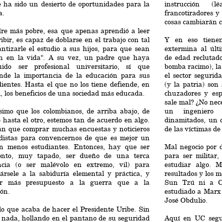
 ha sido un desierto de oportunidades para la
instrucción (l
a.
francotiradores 
cosas cambiarán 
re más pobre, esa que apenas aprendió a leer
ribir, es capaz de doblarse en el trabajo con tal
Y en eso tiene
ntizarle el estudio a sus hijos, para que sean
extermina al últ
en en la vida". A su vez, un padre que haya
de edad reclutad
uido ser profesional universitario, sí que
bomba racimo), la
nde la importancia de la educación para sus
el sector segurid
ientes. Hasta el que no los tiene defiende, en
(y la patria) son 
, los beneficios de una sociedad más educada.
chuzadores y espe
sale mal? ¿No nec
simo que los colombianos, de arriba abajo, de
un ingeniero p
 hasta el otro, estemos tan de acuerdo en algo.
dinamitados, un 
an que comprar muchas encuestas y noticieros
de las víctimas d
odistas para convencernos de que es mejor un
on menos estudiantes. Entonces, hay que ser
Mal negocio por 
nto, muy tapado, ser dueño de una terca
para ser militar,
ncia (o ser malévolo en extremo, vil) para
estudiar algo. M
ársele a la sabiduría elemental y práctica, y
resultados y los m
ar más presupuesto a la guerra que a la
Sun Tzú ni a Cl
ón.
estudiado a Marx 
José Obdulio.
lo que acaba de hacer el Presidente Uribe. Sin
 nada, hollando en el pantano de su seguridad
Aquí en UC segu