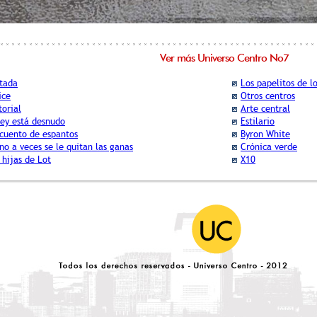
Ver más Universo Centro No7
tada
Los papelitos de l
ice
Otros centros
torial
Arte central
rey está desnudo
Estilario
cuento de espantos
Byron White
no a veces se le quitan las ganas
Crónica verde
 hijas de Lot
X10