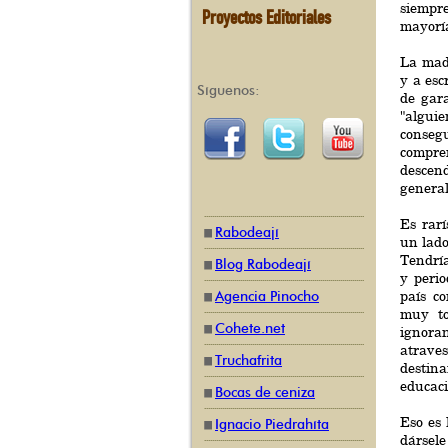
siempre
Proyectos Editoriales
mayorí
La mad
y a esc
Síguenos:
de gara
"algui
conseg
compre
descend
general
Es rarí
Rabodeají
un lado
Tendrí
Blog Rabodeají
y peri
país c
Agencia Pinocho
muy to
Cohete.net
ignora
atraves
Truchafrita
destin
educaci
Bocas de ceniza
Eso es 
Ignacio Piedrahíta
dársele