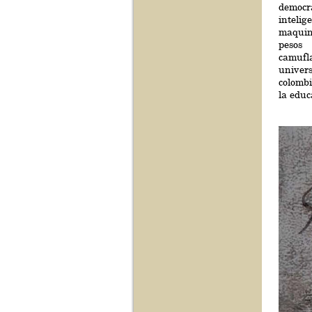
democr
intelig
maquin
pesos
camufl
univers
colombi
la educ