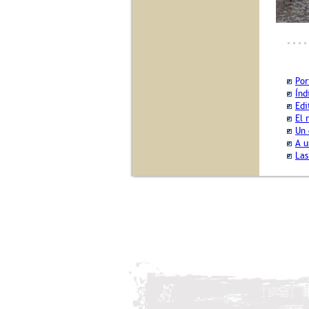
Por
Índ
Edi
El 
Un 
A u
Las