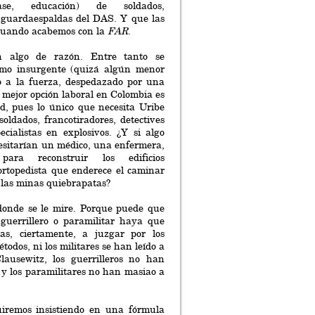
éase, educación) de soldados,
y guardaespaldas del DAS. Y que las
cuando acabemos con la
FAR
.
n algo de razón. Entre tanto se
imo insurgente (quizá algún menor
o a la fuerza, despedazado por una
 mejor opción laboral en Colombia es
ad, pues lo único que necesita Uribe
soldados, francotiradores, detectives
cialistas en explosivos. ¿Y si algo
esitarían un médico, una enfermera,
ara reconstruir los edificios
ortopedista que enderece el caminar
e las minas quiebrapatas?
donde se le mire. Porque puede que
 guerrillero o paramilitar haya que
as, ciertamente, a juzgar por los
étodos, ni los militares se han leído a
ausewitz, los guerrilleros no han
y los paramilitares no han masiao a
iremos insistiendo en una fórmula