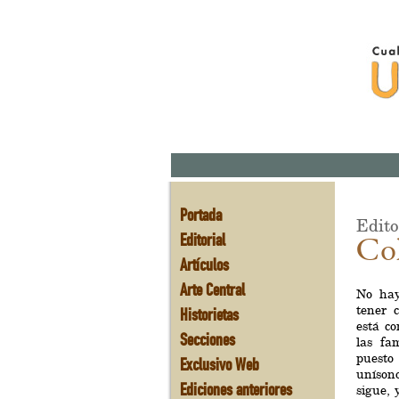
Portada
Edito
Editorial
Co
Artículos
Arte Central
No hay
tener 
Historietas
está c
Secciones
las fa
puesto
Exclusivo Web
uníson
Ediciones anteriores
sigue, 