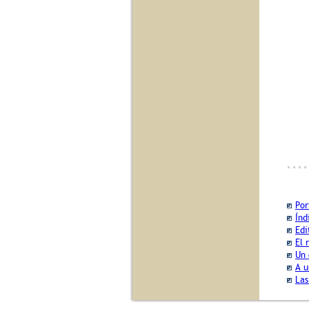
Por
Índ
Edi
El 
Un 
A u
Las