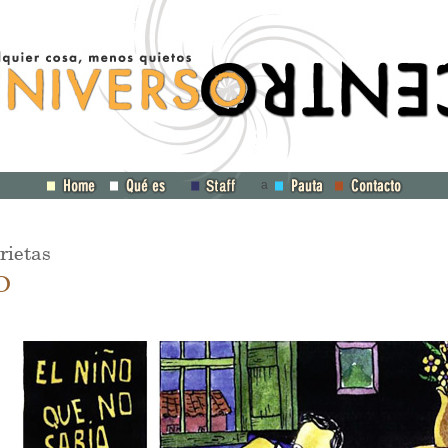
a
rietas
0