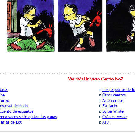
Ver más Universo Centro No7
tada
Los papelitos de l
ice
Otros centros
torial
Arte central
rey está desnudo
Estilario
cuento de espantos
Byron White
no a veces se le quitan las ganas
Crónica verde
 hijas de Lot
X10