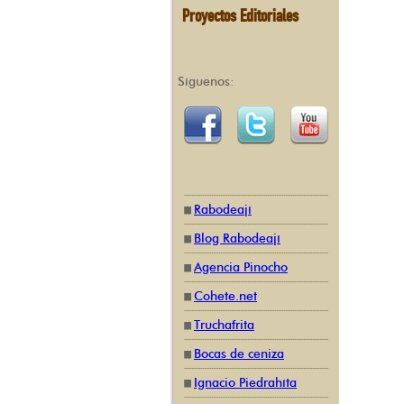
Proyectos Editoriales
Síguenos:
Rabodeají
Blog Rabodeají
Agencia Pinocho
Cohete.net
Truchafrita
Bocas de ceniza
Ignacio Piedrahíta