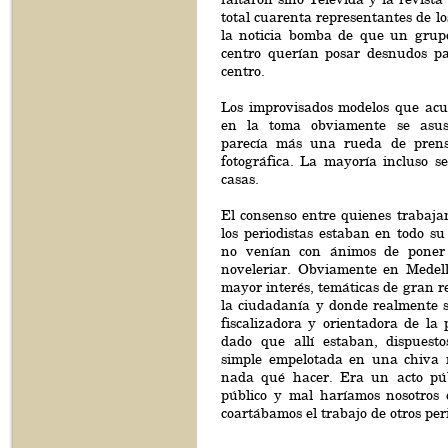
total cuarenta representantes de lo
la noticia bomba de que un grupo
centro querían posar desnudos par
centro.
Los improvisados modelos que acud
en la toma obviamente se asus
parecía más una rueda de pren
fotográfica. La mayoría incluso s
casas.
El consenso entre quienes trabaj
los periodistas estaban en todo s
no venían con ánimos de poner
noveleriar. Obviamente en Medell
mayor interés, temáticas de gran r
la ciudadanía y donde realmente s
fiscalizadora y orientadora de la 
dado que allí estaban, dispuest
simple empelotada en una chiva 
nada qué hacer. Era un acto púb
público y mal haríamos nosotros c
coartábamos el trabajo de otros per