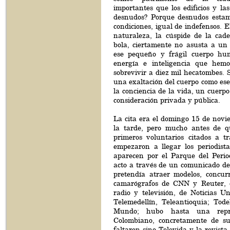
importantes que los edificios y las
desnudos? Porque desnudos estam
condiciones, igual de indefensos. E
naturaleza, la cúspide de la cade
bola, ciertamente no asusta a un 
ese pequeño y frágil cuerpo hu
energía e inteligencia que hemo
sobrevivir a diez mil hecatombes. 
una exaltación del cuerpo como ese
la conciencia de la vida, un cuerpo
consideración privada y pública.
La cita era el domingo 15 de novie
la tarde, pero mucho antes de q
primeros voluntarios citados a t
empezaron a llegar los periodist
aparecen por el Parque del Period
acto a través de un comunicado d
pretendía atraer modelos, concurr
camarógrafos de CNN y Reuter,
radio y televisión, de Noticias U
Telemedellín, Teleantioquia; Tode
Mundo; hubo hasta una repr
Colombiano, concretamente de su
faltaron sino Televida y la revist