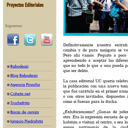
Proyectos Editoriales
Síguenos:
Definitivamente nuestra entra
cambia y de pura mojigata se vo
Pero ahí vamos. Poquito a poco
aprendiendo a aceptar las difere
que no todo lo que a uno pueda pa
Rabodeají
que ser delito.
Blog Rabodeají
La casa editorial UC quería celebr
Agencia Pinocho
la publicación con una nueva tom
que fue carátula en el primer núm
Cohete.net
o con otros invitados, dispuestos 
como si fueran para la ducha.
Truchafrita
¿Exhibicionismo? ¿Ganas de jode
Bocas de ceniza
otro. Era la expresión escueta de q
Ignacio Piedrahíta
habitan o visitan el centro, o sea l
somos patrimonio de la ci