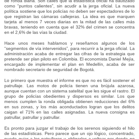
de ronda diaria. Son calles que la estadística oficial ha bautizado
como “puntos calientes”, sin acudir a la jerga oficial. La nueva
política sostiene que los policías no deben ser espectadores de lo
que registran las cámaras callejeras. La idea es que marquen
tarjeta al menos 7 veces diarias en la mitad de las calles más
bravas, teniendo en cuenta que el 32% del crimen se concentra
en el 2,6% de las vías la ciudad.
Hace unos meses hablamos y reseñamos algunos de los
“segmentos de vía intervenidos”, para recurrir a la jerga oficial. La
administración acaba de entregar las cifras de la estrategia que
pretende ser plan piloto en Colombia. El economista Daniel Mejía,
encargado de implementar el plan en Medellín, acaba de ser
nombrado secretario de seguridad de Bogotá.
Lo primero que muestra el informe es que no es fácil sostener el
patrullaje. Las motos de policía tienen una brújula azarosa,
aunque cuentan con un sistema satelital que les sigue el rastro. El
grupo de policías obedientes y dispersos es similar. Los que
menos cumplen la ronda obligada obtienen reducciones del 6%
en sus zonas, y los más aconductados logran que los delitos
caigan el 71% en las calles asignadas. La nueva consigna es
patrullar, patrullar y patrullar.
Es pronto para juzgar el trabajo de los serenos siguiendo el hilo
de las estadísticas. Pero parece que un ojo lógico, concentrado,
puede guiar a los patrulleros u obligarlos a voltear por donde no