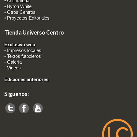
• Antimateria
• Byron White
• Otros Centros
• Proyectos Editoriales
Tienda Universo Centro
Exclusivo web
-
Impresos locales
-
Textos futboleros
-
Galería
-
Videos
Ediciones anteriores
Síguenos: