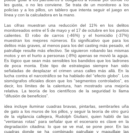
les gusta, o no les conviene. Se trata de un monitoreo a los
policías y a los pillos, un tablero que intenta seguir el juego en
línea y con la calculadora en la mano.
Las cifras muestran una reducción del 11% en los delitos
monitoreados entre el 5 de mayo y el 17 de octubre en los puntos
calientes. El robo de carros (-46%) y el homicidio (-37%)
muestran los mejores números. Es significativo que para los
delitos más graves, al menos para los del casting más pesado, el
patrullaje resulte más efectivo. Se siguieron robando las mismas
motos y en el hurto a personas (-8%) apenas se movió la aguja.
Es lógico que sean más sensibles los bandidos que los ladrones
de poca monta. Este tipo de estrategias siempre han sido
señaladas de desplazar el crimen unas calles más allá. En la
lucha contra el narcotráfico se ha hablado del “efecto globo”. Los
sismógrafos oficiales dicen que los “segmentos controlados”, es
decir, los límites de la calentura, han mostrado una mejoría
relativa. La teoría de los científicos de la seguridad lo llama
“difusión de beneficios”.
idea incluye iluminar cuadras bravas, pintarlas, sembrarles uña
de gato a los muros de los pillos, y seguir la teoría de otro gurú
de la vigilancia callejera, Rudolph Giuliani, quien habló de las
“ventanas rotas” para señalar que el escenario es clave en la
degradación citadina: lo que se ve mal, se pone peor. En las
cuadras donde se ha combinado patrullaje y maquillaje las