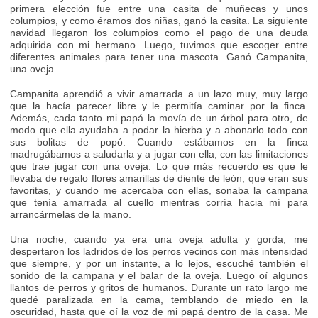
primera elección fue entre una casita de muñecas y unos
columpios, y como éramos dos niñas, ganó la casita. La siguiente
navidad llegaron los columpios como el pago de una deuda
adquirida con mi hermano. Luego, tuvimos que escoger entre
diferentes animales para tener una mascota. Ganó Campanita,
una oveja.
Campanita aprendió a vivir amarrada a un lazo muy, muy largo
que la hacía parecer libre y le permitía caminar por la finca.
Además, cada tanto mi papá la movía de un árbol para otro, de
modo que ella ayudaba a podar la hierba y a abonarlo todo con
sus bolitas de popó. Cuando estábamos en la finca
madrugábamos a saludarla y a jugar con ella, con las limitaciones
que trae jugar con una oveja. Lo que más recuerdo es que le
llevaba de regalo flores amarillas de diente de león, que eran sus
favoritas, y cuando me acercaba con ellas, sonaba la campana
que tenía amarrada al cuello mientras corría hacia mí para
arrancármelas de la mano.
Una noche, cuando ya era una oveja adulta y gorda, me
despertaron los ladridos de los perros vecinos con más intensidad
que siempre, y por un instante, a lo lejos, escuché también el
sonido de la campana y el balar de la oveja. Luego oí algunos
llantos de perros y gritos de humanos. Durante un rato largo me
quedé paralizada en la cama, temblando de miedo en la
oscuridad, hasta que oí la voz de mi papá dentro de la casa. Me